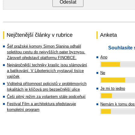
Nejčtenější články v rubrice
Anketa
Šéf pražské komory Simon Slanina odhalil
Souhlasíte 
spletitou cestu do nejvyšších pater byznysu.
Ano
Zároveň představil platformu FINOBCE.
Nejnáročnější techniky kraslic jsou slámování
a batikování. V Libotenicích vystavují tisíce
Ne
vajíček
Viditelná přítomnost policistů v problémových
Je mi to jedno
lokalitách je klíčová pro bezpečnější ulice
Češi pitný režim za volantem stále podceňují
Festival Film a architektura představuje
Nemám k tomu dost
kompletní program