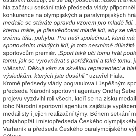
Na začátku setkání také předseda vlády připomněl,
konkurence na olympijských a paralympijských hrác
medaile se stáváte opravdu vzorem pro mladé lidi.
kterou máte, je přesvědčovat mladé lidi, aby se věn
svému tělu, pohybu. Pro naši společnost, která má
sportováním mladých lidí, je toto nesmírně důležitá
sportovcům premiér. „
Sport také učí tomu hrát podle
tomu, jak se vyrovnávat s porážkami a také tomu, 
vítězství. Děkuji vám za skvělou reprezentaci a bla
výsledkům, kterých jste dosáhli,“
uzavřel Fiala.
Kromě předsedy vlády pogratulovali úspěšným sp
předseda Národní sportovní agentury Ondřej Šebe
projevu vyzdvihl roli všech, kteří se na zisku medail
toho Národní sportovní agentura zajišťuje vypláce
medailisty i jejich realizační týmy. Během setkání 
poblahopřál i místopředseda Českého olympijskéh
Varhaník a předseda Českého paralympijského v