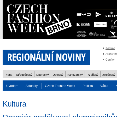
Kontakt
Archiv n
Ceníky
Praha
Středočeský
Liberecký
Ústecký
Karlovarský
Plzeňský
Jihočeský
Úvodem
Aktuality
Czech Fashion Week
Politika
Válka
Auto
Doprava
Zvířata
ZOH Soči 2014
Reality
Cestován
Kultura
Rozhovory