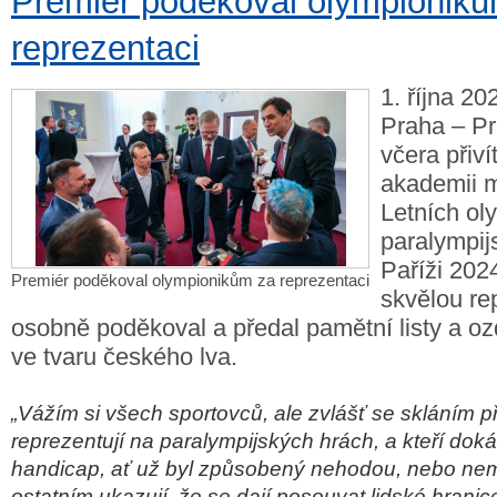
Premiér poděkoval olympionik
reprezentaci
1. října 20
Praha – Pr
včera přiví
akademii m
Letních ol
paralympij
Paříži 202
Premiér poděkoval olympionikům za reprezentaci
skvělou re
osobně poděkoval a předal pamětní listy a o
ve tvaru českého lva.
„Vážím si všech sportovců, ale zvlášť se skláním př
reprezentují na paralympijských hrách, a kteří dok
handicap, ať už byl způsobený nehodou, nebo ne
ostatním ukazují, že se dají posouvat lidské hranice