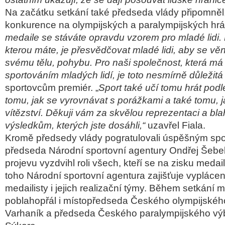
Na začátku setkání také předseda vlády připomněl,
konkurence na olympijských a paralympijských hrác
medaile se stáváte opravdu vzorem pro mladé lidi.
kterou máte, je přesvědčovat mladé lidi, aby se věn
svému tělu, pohybu. Pro naši společnost, která má
sportováním mladých lidí, je toto nesmírně důležitá
sportovcům premiér. „
Sport také učí tomu hrát podle
tomu, jak se vyrovnávat s porážkami a také tomu, 
vítězství. Děkuji vám za skvělou reprezentaci a bla
výsledkům, kterých jste dosáhli,“
uzavřel Fiala.
Kromě předsedy vlády pogratulovali úspěšným sp
předseda Národní sportovní agentury Ondřej Šebe
projevu vyzdvihl roli všech, kteří se na zisku medail
toho Národní sportovní agentura zajišťuje vypláce
medailisty i jejich realizační týmy. Během setkání 
poblahopřál i místopředseda Českého olympijskéh
Varhaník a předseda Českého paralympijského v