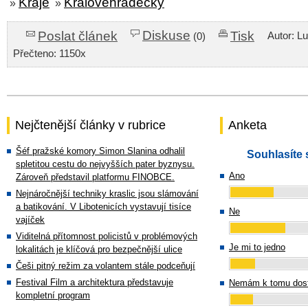
Kraje
Královéhradecký
»
»
Diskuse
Poslat článek
Tisk
Autor: L
(0)
Přečteno: 1150x
Nejčtenější články v rubrice
Anketa
Šéf pražské komory Simon Slanina odhalil
Souhlasíte 
spletitou cestu do nejvyšších pater byznysu.
Ano
Zároveň představil platformu FINOBCE.
Nejnáročnější techniky kraslic jsou slámování
a batikování. V Libotenicích vystavují tisíce
Ne
vajíček
Viditelná přítomnost policistů v problémových
Je mi to jedno
lokalitách je klíčová pro bezpečnější ulice
Češi pitný režim za volantem stále podceňují
Festival Film a architektura představuje
Nemám k tomu dost
kompletní program