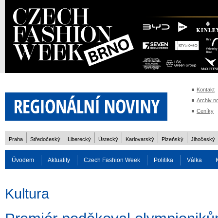
Kontakt
Archiv n
Ceníky
Praha
Středočeský
Liberecký
Ústecký
Karlovarský
Plzeňský
Jihočeský
Úvodem
Aktuality
Czech Fashion Week
Politika
Válka
Auto
Doprava
Zvířata
ZOH Soči 2014
Reality
Cestován
Kultura
Rozhovory