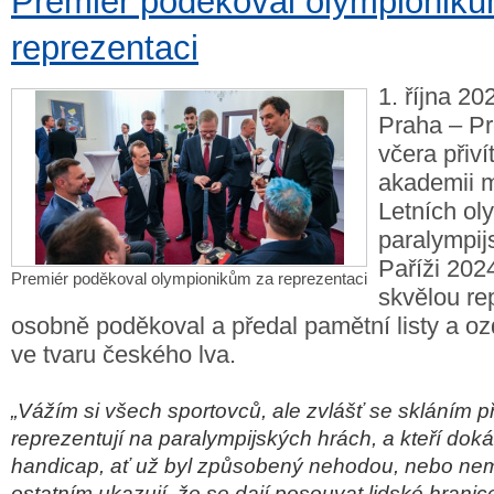
Premiér poděkoval olympionik
reprezentaci
1. října 20
Praha – Pr
včera přiví
akademii m
Letních ol
paralympij
Paříži 202
Premiér poděkoval olympionikům za reprezentaci
skvělou re
osobně poděkoval a předal pamětní listy a o
ve tvaru českého lva.
„Vážím si všech sportovců, ale zvlášť se skláním př
reprezentují na paralympijských hrách, a kteří dok
handicap, ať už byl způsobený nehodou, nebo ne
ostatním ukazují, že se dají posouvat lidské hranice