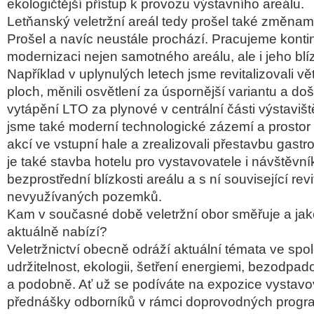
ekologi
čtějš
í p
ř
ístup k provozu výstavního areálu.
Let
ňansk
ý veletr
žn
í areál tedy pro
šel tak
é zm
ěnam
Prošel a nav
íc neustále prochází. Pracujeme konti
modernizaci nejen samotn
ého areálu, ale i jeho blí
Nap
ř
íklad v uplynulých letech jsme revitalizovali v
ě
ploch, m
ěnili osvětlen
í za úsporn
ějš
í variantu a do
š
vytáp
ěn
í LTO za plynové v centrální
č
ásti výstavi
št
jsme tak
é moderní technologické zázemí a prostor 
akc
í ve vstupní hale a zrealizovali p
řestavbu gastr
je také stavba hotelu pro vystavovatele i náv
štěvn
í
bezprost
ředn
í blízkosti areálu a s ní související rev
nevyu
ž
ívaných pozemk
ů.
Kam v současn
é dob
ě veletržn
í obor sm
ěřuje a jak
aktuáln
ě nab
ízí?
Veletr
žnictv
í obecn
ě odr
á
ž
í aktuální témata ve spo
udr
žitelnost, ekologii, šetřen
í energiemi, bezodpa
a podobn
ě. Ať už se pod
íváte na expozice vystavo
předn
á
šky odborn
ík
ů v r
ámci doprovodných progr