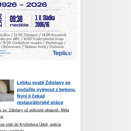
Lebku svaté Zdislavy se
podařilo vyjmout z betonu.
Nyní ji čekají
restaurátorské práce
 sv. Zdislavy už policisté objasnili. Měla
ce
se vrátí do Kryštofova Údolí, policie
razy vypátrala