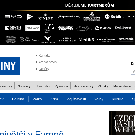
Kontakt
Archiv novin
Dn
Ceníky
lovarský
Plzeňský
Jihočeský
Vysočina
Jihomoravský
Zlínský
Moravskoslez
ek
Politika
Válka
Krimi
Zajímavosti
Volby
Kultura
S
2014
Reality
Cestování
Volby 2013
Technika
Charita
Os
ejvětší v Evropě