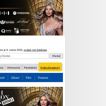
es je 8. srpna 2026,
svátek má Soběslav
.
ský
Olomoucký
Pardubický
Královéhradecký
port
Zdraví
Film
Finance
obnost
Více
ODM 2016