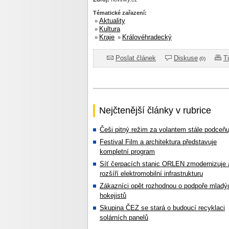
Tématické zařazení:
Aktuality
»
Kultura
»
Kraje
Královéhradecký
»
»
Poslat článek
Diskuse
T
(0)
Nejčtenější články v rubrice
Češi pitný režim za volantem stále podceňu
Festival Film a architektura představuje
kompletní program
Síť čerpacích stanic ORLEN zmodernizuje 
rozšíří elektromobilní infrastrukturu
Zákazníci opět rozhodnou o podpoře mladý
hokejistů
Skupina ČEZ se stará o budoucí recyklaci
solárních panelů