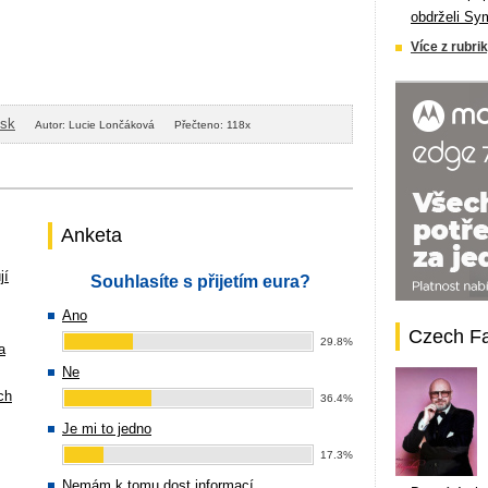
obdrželi Sy
Více z rubrik
isk
Autor: Lucie Lončáková
Přečteno: 118x
Anketa
jí
Souhlasíte s přijetím eura?
Ano
Czech F
29.8%
a
Ne
ch
36.4%
Je mi to jedno
17.3%
Nemám k tomu dost informací