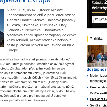
5. září 2025, 05.47 | Hradec Králové -
Jednaosmdesát balonů v jednu chvíli vzlétlo
z centra Hradce Králové. Balonové posádky
z Česka, Slovenska, Rumunska, Litvy,
Holandska, Německa, Chorvatska a
Maďarska se tak společně zapsaly do české
Politika
knihy rekordů. Královéhradecká balonová
fiesta je letošní největší akcí svého druhu v
Evropě.
kutečnil se hromadný start jednaosmdesáti balonů,“
k.Akce, která je součástí letošních oslav 800. výročí
předu. Zhruba týden před jejím konáním se ale
dostupnost
ělo dojít k hromadnému vzletu, je chráněna kvůli
Modernizace
ka s rozpětím tmavohnědých křídel 35 až 37 milimetrů.
technologie 
c došlo ke kompromisnímu řešení. „Balony budou
artem počítalo, protože na ní zůstal prostor, na němž
Přesun lids
mýšlená plocha pro vzlet ale byla větší, budou
balony
obavy, zazn
ových sadů a z pole proti restauraci U Letců ve
Prezident Pe
tkyně primátorky Ilona Dvořáková.
Senát si př