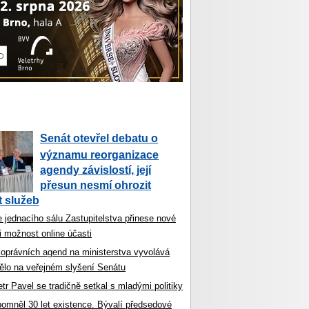
Senát otevřel debatu o
významu reorganizace
agendy závislostí, její
přesun nesmí ohrozit
 služeb
 jednacího sálu Zastupitelstva přinese nové
i možnost online účasti
koprávních agend na ministerstva vyvolává
ělo na veřejném slyšení Senátu
tr Pavel se tradičně setkal s mladými politiky
ipomněl 30 let existence. Bývalí předsedové