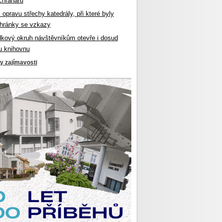
chranářů
l opravu střechy katedrály, při které byly
hránky se vzkazy
dkový okruh návštěvníkům otevře i dosud
u knihovnu
ky zajímavosti