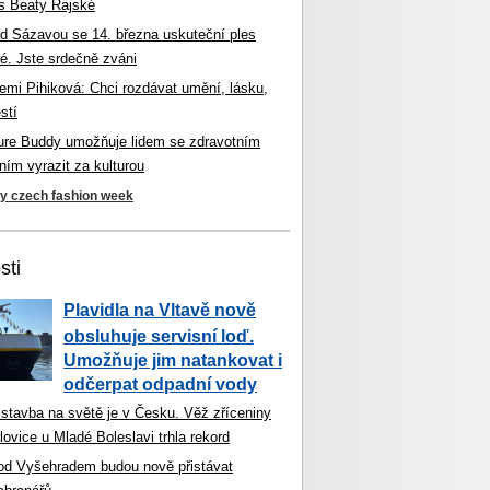
s Beaty Rajské
d Sázavou se 14. března uskuteční ples
é. Jste srdečně zváni
mi Pihiková: Chci rozdávat umění, lásku,
stí
ture Buddy umožňuje lidem se zdravotním
ím vyrazit za kulturou
ky czech fashion week
sti
Plavidla na Vltavě nově
obsluhuje servisní loď.
Umožňuje jim natankovat i
odčerpat odpadní vody
 stavba na světě je v Česku. Věž zříceniny
ovice u Mladé Boleslavi trhla rekord
od Vyšehradem budou nově přistávat