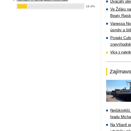
Dvacátý ple
16.4%
Ve Žďáru na
Beaty Rajsk
Vanessa Noe
úsměv a ště
Projekt Cul
znevýhodněn
Více z rubri
Zajímavo
Nejšikmější
hradu Michal
Na Vltavě p