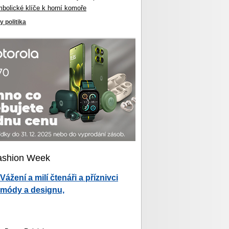
mbolické klíče k horní komoře
y politika
ashion Week
Vážení a milí čtenáři a příznivci
módy a designu,