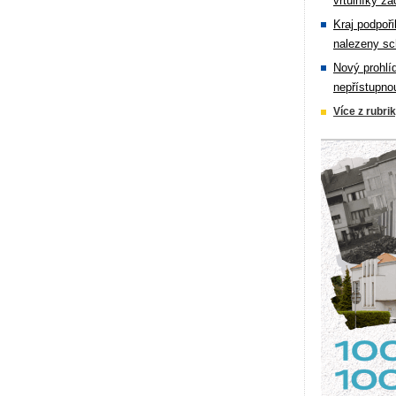
vrtulníky zá
Kraj podpoři
nalezeny sc
Nový prohlí
nepřístupno
Více z rubri