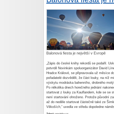
Balonová fiesta je největší v Evropě
„Zápis do české knihy rekordů se podařil. Us
potvrdil Novinkám spoluorganizátor David Líne
Hradce Králové, se připravovala už měsíce do
pořadatelé dozvěděli, že část louky, na níž m
výskytu modráska bahenního, drobného motýl
Po několika dnech horečného jednání nakone
startovat z louky za Kauflandem, kde se se st
není startování ohroženo. Protože původní za
až do neděle startovat částečně také ze Šimk
Věkoších,“ uvedla ve středu dopoledne náměs
Zdroj:
novinky.cz