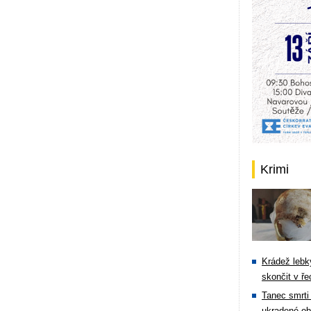
Krimi
Krádež lebky
skončit v ře
Tanec smrti 
ukradené ob