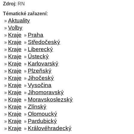
Zdroj:
RN
Tématické zařazení:
Aktuality
»
Volby
»
Kraje
Praha
»
»
Kraje
Středočeský
»
»
Kraje
Liberecký
»
»
Kraje
Ústecký
»
»
Kraje
Karlovarský
»
»
Kraje
Plzeňský
»
»
Kraje
Jihočeský
»
»
Kraje
Vysočina
»
»
Kraje
Jihomoravský
»
»
Kraje
Moravskoslezský
»
»
Kraje
Zlínský
»
»
Kraje
Olomoucký
»
»
Kraje
Pardubický
»
»
Kraje
Královéhradecký
»
»