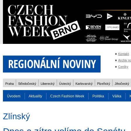
Kontakt
Archiv n
Ceníky
Praha
Středočeský
Liberecký
Ústecký
Karlovarský
Plzeňský
Jihočeský
Úvodem
Aktuality
Czech Fashion Week
Politika
Válka
Auto
Doprava
Zvířata
ZOH Soči 2014
Reality
Cestován
Zlínský
Rozhovory