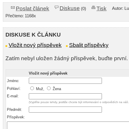
Diskuse
Poslat článek
Tisk
Autor: L
(0)
Přečteno: 1168x
DISKUSE K ČLÁNKU
Vložit nový příspěvek
Sbalit příspěvky
Zatím nebyl uložen žádný příspěvek, buďte první.
Vložit nový příspěvek
Jméno:
Pohlaví:
Muž,
Žena
E-mail:
(Vyplňte pouze tehdy, jestliže chcete být informování o odpovědích na váš 
Předmět:
Příspěvek: