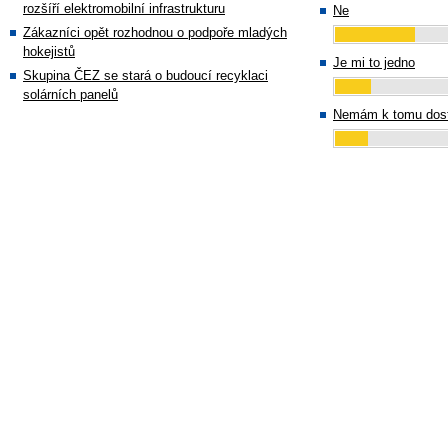
rozšíří elektromobilní infrastrukturu
Ne
Zákazníci opět rozhodnou o podpoře mladých
hokejistů
Je mi to jedno
Skupina ČEZ se stará o budoucí recyklaci
solárních panelů
Nemám k tomu dost