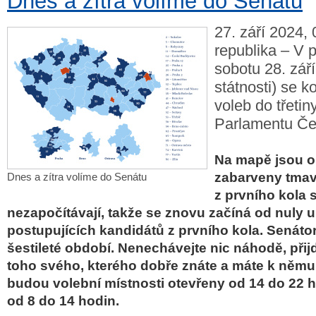
Dnes a zítra volíme do Senátu
27. září 2024,
republika – V p
sobotu 28. zář
státnosti) se k
voleb do třeti
Parlamentu Čes
Na mapě jsou 
zabarveny tmav
Dnes a zítra volíme do Senátu
z prvního kola 
nezapočítávají, takže se znovu začíná od nuly 
postupujících kandidátů z prvního kola. Senáto
šestileté období. Nenechávejte nic náhodě, přij
toho svého, kterého dobře znáte a máte k němu
budou volební místnosti otevřeny od 14 do 22 h
od 8 do 14 hodin.