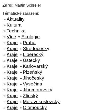
Zdroj:
Martin Schreier
Tématické zařazení:
Aktuality
»
Kultura
»
Technika
»
Více
Ekologie
»
»
Kraje
Praha
»
»
Kraje
Středočeský
»
»
Kraje
Liberecký
»
»
Kraje
Ústecký
»
»
Kraje
Karlovarský
»
»
Kraje
Plzeňský
»
»
Kraje
Jihočeský
»
»
Kraje
Vysočina
»
»
Kraje
Jihomoravský
»
»
Kraje
Zlínský
»
»
Kraje
Moravskoslezský
»
»
Kraje
Olomoucký
»
»