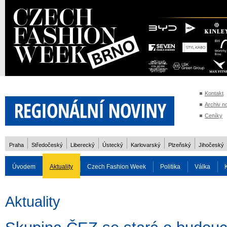
Kontakt
Archiv n
Ceníky
Praha
Středočeský
Liberecký
Ústecký
Karlovarský
Plzeňský
Jihočeský
Úvodem
Aktuality
Czech Fashion Week
Politika
Válka
Auto
Doprava
Zvířata
ZOH Soči 2014
Reality
Cestován
Aktuality
Rozhovory