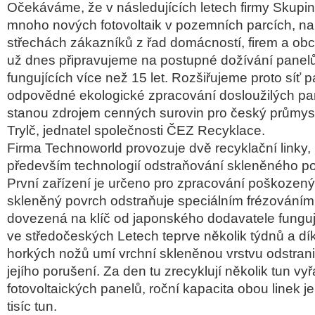
Očekáváme, že v následujících letech firmy Skupi
mnoho nových fotovoltaik v pozemních parcích, na 
střechách zákazníků z řad domácností, firem a ob
už dnes připravujeme na postupné dožívání panelů
fungujících více než 15 let. Rozšiřujeme proto síť p
odpovědné ekologické zpracování dosloužilých pan
stanou zdrojem cenných surovin pro český průmysl,
Trylč, jednatel společnosti ČEZ Recyklace.
Firma Technoworld provozuje dvě recyklační linky, k
především technologií odstraňování skleněného p
První zařízení je určeno pro zpracování poškozený
skleněný povrch odstraňuje speciálním frézováním.
dovezená na klíč od japonského dodavatele funguje
ve středočeských Letech teprve několik týdnů a díky
horkých nožů umí vrchní skleněnou vrstvu odstrani
jejího porušení. Za den tu zrecyklují několik tun v
fotovoltaických panelů, roční kapacita obou linek 
tisíc tun.