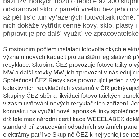
bázi tzv. horkých nožů o teplotě až 300 stupň
odstraňovat sklo z panelů vcelku bez jeho rozb
až pět tisíc tun vyřazených fotovoltaik ročně.
nich dokáže vytřídit cenné kovy, sklo, plasty i
připravit je pro další využití ve zpracovatels
S rostoucím počtem instalací fotovoltaických elektr
význam nových kapacit pro zajištění legislativně 
recyklace. Skupina ČEZ provozuje fotovoltaiky o 
MW a další stovky MW jich zprovozní v následujícíc
Společnost ČEZ Recyklace provozující jeden z v
kolektivních recyklačních systémů v ČR pokrývající
Skupiny ČEZ sběr a likvidaci fotovoltaických panel
v zasmluvňování nových recyklačních zařízení. Je
kontraktu na využití nové japonské linky společnos
držitele mezinárodní certifikace WEEELABEX doklá
standard při zpracování odpadních solárních panel
elektrárny patří ve Skupině ČEZ k nejrychleji se roz