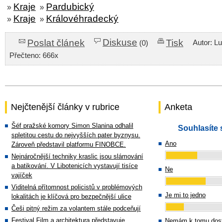
Kraje
Pardubický
»
»
Kraje
Královéhradecký
»
»
Diskuse
Poslat článek
Tisk
Autor: L
(0)
Přečteno: 666x
Nejčtenější články v rubrice
Anketa
Šéf pražské komory Simon Slanina odhalil
Souhlasíte 
spletitou cestu do nejvyšších pater byznysu.
Ano
Zároveň představil platformu FINOBCE.
Nejnáročnější techniky kraslic jsou slámování
a batikování. V Libotenicích vystavují tisíce
Ne
vajíček
Viditelná přítomnost policistů v problémových
Je mi to jedno
lokalitách je klíčová pro bezpečnější ulice
Češi pitný režim za volantem stále podceňují
Festival Film a architektura představuje
Nemám k tomu dost