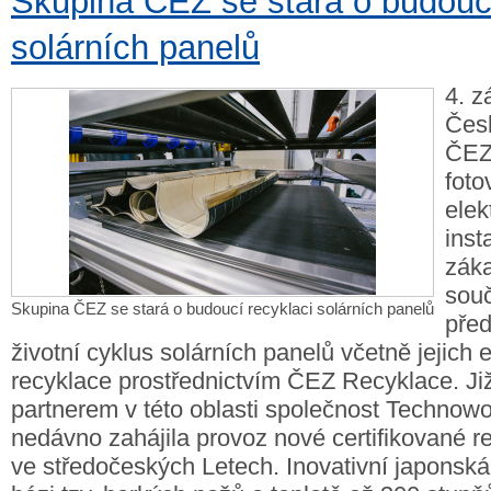
Skupina ČEZ se stará o budoucí
solárních panelů
4. z
Česk
ČEZ
foto
elek
inst
záka
sou
Skupina ČEZ se stará o budoucí recyklaci solárních panelů
před
životní cyklus solárních panelů včetně jejich 
recyklace prostřednictvím ČEZ Recyklace. Již
partnerem v této oblasti společnost Technowor
nedávno zahájila provoz nové certifikované re
ve středočeských Letech. Inovativní japonsk