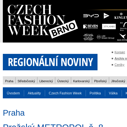
Kontakt
Archiv 
Ceníky
Praha
Středočeský
Liberecký
Ústecký
Karlovarský
Plzeňský
Jihočeský
Úvodem
Aktuality
Czech Fashion Week
Politika
Válka
Auto
Doprava
Zvířata
ZOH Soči 2014
Reality
Cestován
Praha
Rozhovory