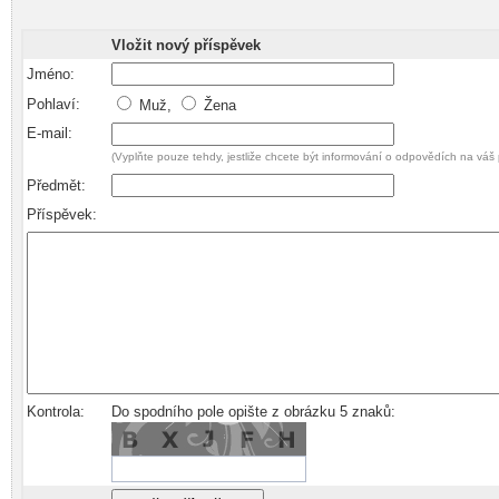
Vložit nový příspěvek
Jméno:
Pohlaví:
Muž,
Žena
E-mail:
(Vyplňte pouze tehdy, jestliže chcete být informování o odpovědích na váš 
Předmět:
Příspěvek:
Kontrola:
Do spodního pole opište z obrázku 5 znaků: