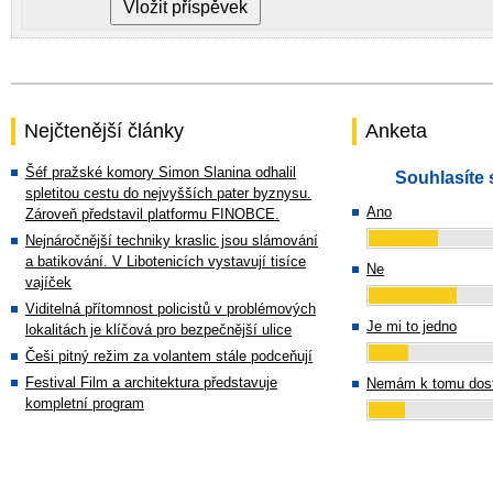
Nejčtenější články
Anketa
Šéf pražské komory Simon Slanina odhalil
Souhlasíte 
spletitou cestu do nejvyšších pater byznysu.
Ano
Zároveň představil platformu FINOBCE.
Nejnáročnější techniky kraslic jsou slámování
a batikování. V Libotenicích vystavují tisíce
Ne
vajíček
Viditelná přítomnost policistů v problémových
Je mi to jedno
lokalitách je klíčová pro bezpečnější ulice
Češi pitný režim za volantem stále podceňují
Festival Film a architektura představuje
Nemám k tomu dost
kompletní program