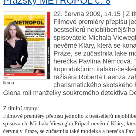
Pražský METROPOL č. 8
22. června 2009, 14.15 | Z ti
Filmové premiéry přepisu j
bestsellerů nejoblíbenějšíh
spisovatele Michala Vieweg
nevěrné Kláry, která se kona
Praze, se zúčastnila také m
herečka Pavlína Němcová. T
koprodukčním italsko-české
režiséra Roberta Faenza za
Ikona
charismatického skotského 
Glena roli manželky soukromého detektiva D
Z titulní strany:
Filmové premiéry přepisu jednoho z bestsellerů nejoblíb
spisovatele Michala Viewegha Případ nevěrné Kláry, kter
června v Praze, se zúčastnila také modelka a herečka Pav