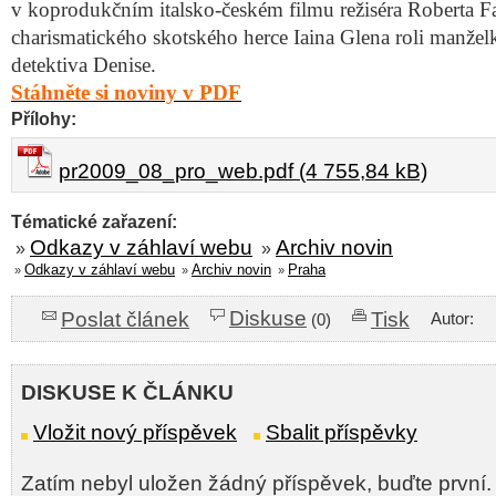
v koprodukčním italsko-českém filmu režiséra Roberta Fa
charismatického skotského herce Iaina Glena roli manž
detektiva Denise.
Stáhněte si noviny v PDF
Přílohy:
pr2009_08_pro_web.pdf (4 755,84 kB)
Tématické zařazení:
Odkazy v záhlaví webu
Archiv novin
»
»
Odkazy v záhlaví webu
Archiv novin
Praha
»
»
»
Diskuse
Poslat článek
Tisk
Autor:
(0)
DISKUSE K ČLÁNKU
Vložit nový příspěvek
Sbalit příspěvky
Zatím nebyl uložen žádný příspěvek, buďte první.