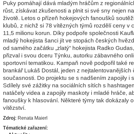
Puky pom
áhají dává mladým hrá
čům z region
álníc
růst, z
ískávat zku
šenosti a plnit si sv
é sny nejen na
životě. Letos o př
íze
ň hokejov
ých fanou
šků soutěž
klubů, z nichž si 78 v
ít
ězn
ých tým
ů rozděl
í ceny v 
11,5 milionu korun. D
íky podpo
ře společnosti Kauf
mladý hokejista
šanci j
ít ve stopách
česk
ých hv
ězd
od samého za
č
átku
„zlat
ý“ hokejista Radko Gudas, 
p
řizval i svou dceru
T
ýnku
, autorku zábavného onl
sportovní tematikou. Kampa
ň nově podpořil tak
é r
branká
ř Luk
á
š Dost
ál, jeden z nejtalentovan
ějš
ích
současnosti. Do projektu se s nadšen
ím zapojily i
Sdílely své zá
žitky na soci
álních sítích s hashtag
natá
čely videa a zapojily maskoty i mlad
é hrá
če, a
fanou
šky k hlasov
ání. N
ěkter
é týmy tak dokázaly ob
vít
ězstv
í.
Zdroj:
Renata Maierl
Tématické zařazení: