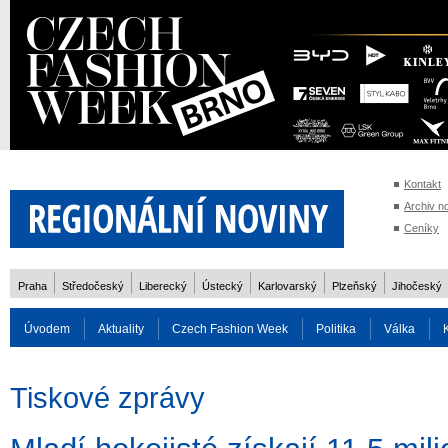
Kontakt
Archiv n
Ceníky
Praha
Středočeský
Liberecký
Ústecký
Karlovarský
Plzeňský
Jihočeský
Úvodem
Aktuality
Czech Fashion Week
Politika
Válka
Auto
Doprava
Zvířata
ZOH Soči 2014
Reality
Cestován
Tiskové zprávy
Rozhovory