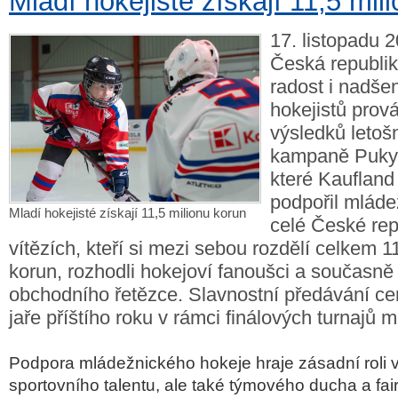
Mladí hokejisté získají 11,5 mil
17. listopadu 2
Česká republik
radost i nadše
hokejistů prov
výsledků letoš
kampaně Puky 
které Kaufland j
podpořil mláde
Mladí hokejisté získají 11,5 milionu korun
celé České rep
vítězích, kteří si mezi sebou rozdělí celkem 1
korun, rozhodli hokejoví fanoušci a současně
obchodního řetězce. Slavnostní předávání c
jaře příštího roku v rámci finálových turnajů m
Podpora ml
áde
žnick
ého hokeje hraje zásadní roli v
sportovního talentu, ale také týmového ducha a fai