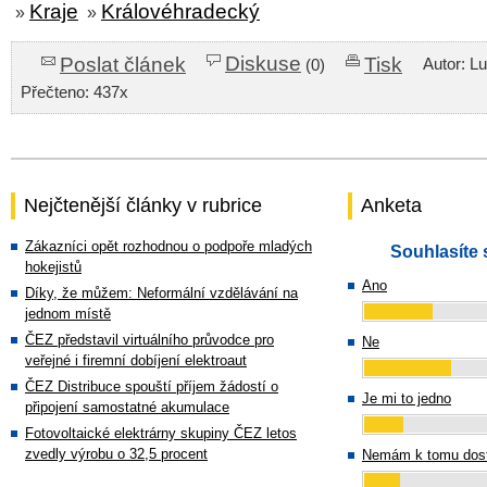
Kraje
Královéhradecký
»
»
Diskuse
Poslat článek
Tisk
Autor: L
(0)
Přečteno: 437x
Nejčtenější články v rubrice
Anketa
Zákazníci opět rozhodnou o podpoře mladých
Souhlasíte 
hokejistů
Ano
Díky, že můžem: Neformální vzdělávání na
jednom místě
ČEZ představil virtuálního průvodce pro
Ne
veřejné i firemní dobíjení elektroaut
ČEZ Distribuce spouští příjem žádostí o
Je mi to jedno
připojení samostatné akumulace
Fotovoltaické elektrárny skupiny ČEZ letos
zvedly výrobu o 32,5 procent
Nemám k tomu dost