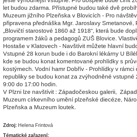
ještě výhodnější vstupné. Pro dospělé bude činit 20
let budou zdarma. Přístupné budou také dvě probíh
Muzeum jižního Plzeňska v Blovicích - Pro návštěv
připravena přednáška Mgr. Jaroslavy Smetanové, 
„Blovičtí starostové 1860 až 1918“, která bude d
programem žáků a pedagogů ZUŠ Blovice. Vlasti
Hostaše v Klatovech - Navštívit můžete hlavní bu
Vstupné 28 korun bude i do Barokní lékárny U Bílé
kde se budou konat komentované prohlídky s prův
kostýmech. Vodní hamr Dobřív - Prohlídky v rámci 
republiky se budou konat za zvýhodněné vstupné 
9:00 do 17:00 hodin.
V Plzni lze navštívit : Západočeskou galerii, Zá
Muzeum církevního umění plzeňské diecéze, Ná
Plzeňska a Muzeum loutek.
Zdroj:
Helena Frintová
Tématické zařazení: