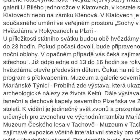
galerii U Bílého jednorožce v Klatovech, v kostele 
Klatovech nebo na zámku Klenová. V Klatovech je k
současného umění ve veřejném prostoru „Sochy v u
Hvězdárna v Rokycanech a Plzni -
U příležitosti státního svátku budou obě hvězdárny
do 23 hodin. Pokud počasí dovolí, bude připraven
noční oblohy. V opačném případě vás čeká zajíma
střechou“. Již odpoledne od 13 do 16 hodin se ro
hvězdárna otevře především dětem. Čekat na ně 
program s překvapením. Muzeum a galerie severn
Mariánské Týnici - Probíhá zde výstava, která uka
archeologické nálezy ze života Keltů. Dále výstava
taneční a dechové kapely severního Plzeňska ve 2
století. K vidění je jedinečný svět zvonů a prezen
určených pro zvonohru ve východním ambitu Mari
Muzeum Českého lesa v Tachově - Muzeum v Tach
zajímavé expozice včetně interaktivní stezky pro dět