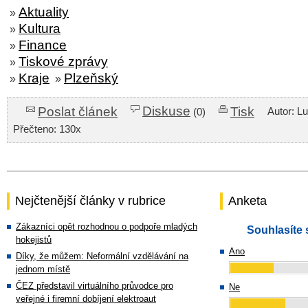
Aktuality
»
Kultura
»
Finance
»
Tiskové zprávy
»
Kraje
Plzeňský
»
»
Diskuse
Poslat článek
Tisk
Autor: L
(0)
Přečteno: 130x
Nejčtenější články v rubrice
Anketa
Zákazníci opět rozhodnou o podpoře mladých
Souhlasíte 
hokejistů
Ano
Díky, že můžem: Neformální vzdělávání na
jednom místě
ČEZ představil virtuálního průvodce pro
Ne
veřejné i firemní dobíjení elektroaut