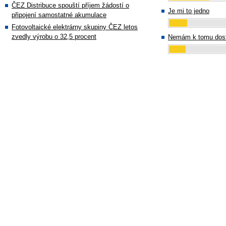
ČEZ Distribuce spouští příjem žádostí o
Je mi to jedno
připojení samostatné akumulace
Fotovoltaické elektrárny skupiny ČEZ letos
zvedly výrobu o 32,5 procent
Nemám k tomu dost