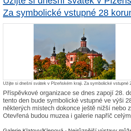
Užijte si dnešní svátek v Plzeňs
Za symbolické vstupné 28 koru
Užijte si dnešní svátek v Plzeňském kraji. Za symbolické vstupné 
Příspěvkové organizace se dnes zapojí 28. d
tento den bude symbolické vstupné ve výši 2
některých místech dokonce ještě nižší nebo 
Otevřená budou muzea i galerie napříč celým
Galerie Klatovy/Klenová - Nejrůznější výstavy může