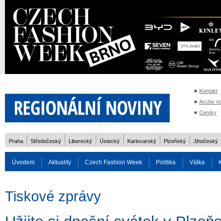
Kontakt
Archiv n
Ceníky
Praha
Středočeský
Liberecký
Ústecký
Karlovarský
Plzeňský
Jihočeský
Úvodem
Aktuality
Czech Fashion Week
Politika
Válka
Auto
Doprava
Zvířata
ZOH Soči 2014
Reality
Cestován
Tiskové zprávy
Rozhovory