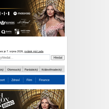
es je 7. srpna 2026,
svátek má Lada
.
ský
Olomoucký
Pardubický
Královéhradecký
port
Zdraví
Film
Finance
obnost
Více
ODM 2016