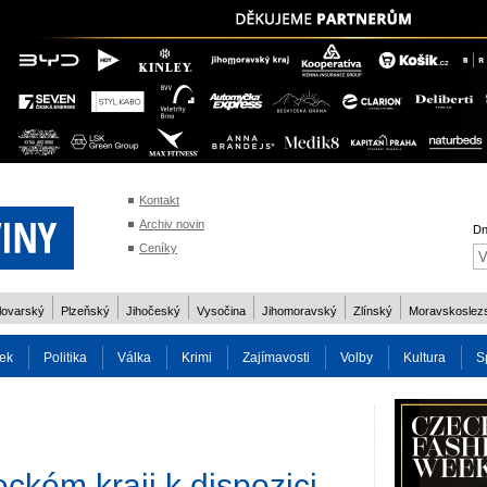
Kontakt
Archiv novin
Dn
Ceníky
lovarský
Plzeňský
Jihočeský
Vysočina
Jihomoravský
Zlínský
Moravskoslez
ek
Politika
Válka
Krimi
Zajímavosti
Volby
Kultura
S
2014
Reality
Cestování
Volby 2013
Technika
Charita
Os
reckém kraji k dispozici