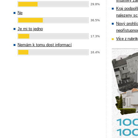
vrtulníky zá
29.8%
Kraj podpoři
Ne
nalezeny sc
36.5%
Nový prohlí
Je mi to jedno
nepřístupno
17.3%
Více z rubri
Nemám k tomu dost informací
16.4%