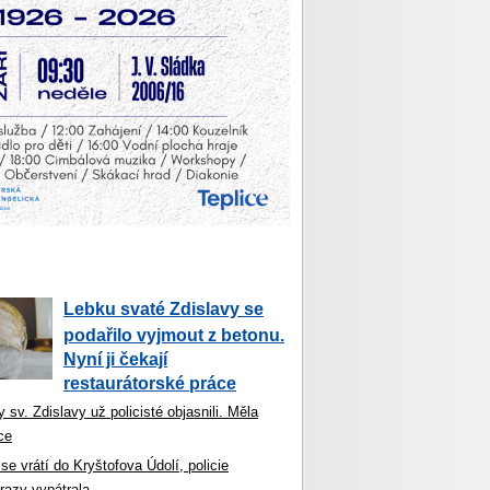
Lebku svaté Zdislavy se
podařilo vyjmout z betonu.
Nyní ji čekají
restaurátorské práce
 sv. Zdislavy už policisté objasnili. Měla
ce
se vrátí do Kryštofova Údolí, policie
razy vypátrala