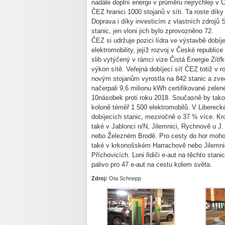
nadále doplní energii v průměru nejrychleji v
ČEZ hranici 1000 stojanů v síti. Ta roste d
Doprava i díky investicím z vlastních zdrojů 
stanic, jen vloni jich bylo zprovozněno 72.
ČEZ si udržuje pozici lídra ve výstavbě dobíje
elektromobility, jejíž rozvoj v České republice
slib vytýčený v rámci vize Čistá Energie Zítř
výkon sítě. Veřejná dobíjecí síť ČEZ totiž v 
novým stojanům vyrostla na 842 stanic a zve
načerpali 9,6 milionu kWh certifikované zelen
10násobek proti roku 2018. Současně by tak
koloně téměř 1 500 elektromobilů. V Libereck
dobíjecích stanic, meziročně o 37 % více. Kr
také v Jablonci n/N, Jilemnici, Rychnově u J.
nebo Železném Brodě. Pro cesty do hor mohou
také v krkonošském Harrachově nebo Jilemnici
Příchovicích. Loni řidiči e-aut na těchto stan
palivo pro 47 e-aut na cestu kolem světa.
Zdroj:
Ota Schnepp