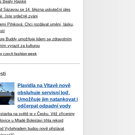
s Beaty Rajské
d Sázavou se 14. března uskuteční ples
é. Jste srdečně zváni
mi Pihiková: Chci rozdávat umění, lásku,
stí
ture Buddy umožňuje lidem se zdravotním
ím vyrazit za kulturou
ky czech fashion week
sti
Plavidla na Vltavě nově
obsluhuje servisní loď.
Umožňuje jim natankovat i
odčerpat odpadní vody
 stavba na světě je v Česku. Věž zříceniny
ovice u Mladé Boleslavi trhla rekord
od Vyšehradem budou nově přistávat