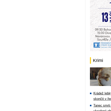
Krimi
Krádež lebky
skončit v ře
Tanec smrti 
ukradené ob