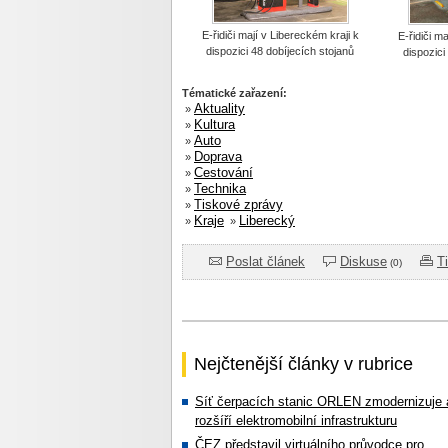
E-řidiči mají v Libereckém kraji k
E-řidiči m
dispozici 48 dobíjecích stojanů
dispozici
Tématické zařazení:
Aktuality
»
Kultura
»
Auto
»
Doprava
»
Cestování
»
Technika
»
Tiskové zprávy
»
Kraje
Liberecký
»
»
Poslat článek
Diskuse
T
(0)
Nejčtenější články v rubrice
Síť čerpacích stanic ORLEN zmodernizuje 
rozšíří elektromobilní infrastrukturu
ČEZ představil virtuálního průvodce pro