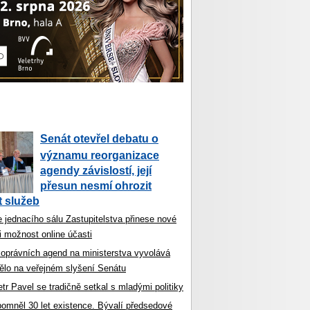
Senát otevřel debatu o
významu reorganizace
agendy závislostí, její
přesun nesmí ohrozit
 služeb
 jednacího sálu Zastupitelstva přinese nové
i možnost online účasti
koprávních agend na ministerstva vyvolává
ělo na veřejném slyšení Senátu
tr Pavel se tradičně setkal s mladými politiky
ipomněl 30 let existence. Bývalí předsedové