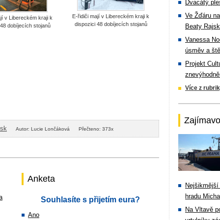
Dvacátý ple
Ve Žďáru na
E-řidiči mají v Libereckém kraji k
ají v Libereckém kraji k
dispozici 48 dobíjecích stojanů
 48 dobíjecích stojanů
Beaty Rajsk
Vanessa Noe
úsměv a ště
Projekt Cul
znevýhodněn
Více z rubri
Zajímavo
isk
Autor: Lucie Lončáková
Přečteno: 373x
Anketa
Nejšikmější
hradu Michal
a
Souhlasíte s přijetím eura?
Na Vltavě p
Ano