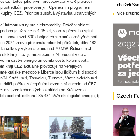
 Česku. Letos jako první provozovatel v ČR překročí
obdrželi Sy
íky prostředkům přidělovaným Operačním programem
Skupiny ČEZ. Prioritou zůstává výstavba ultrarychlých
Více z rubrik
cí infrastruktury pro elektromobily. Právě v oblasti
 podporuje už více než 15 let, vloni v předstihu splnil
ka – provozovat 800 dobíjecích stojanů a zečtyřnásobit
roce 2024 znovu překonala rekordní přírůstek, díky 182
dla celkový výkon stojanů nad 70 MW. Řidiči u nich
é elektřiny, což je meziročně o 74 procent více a
ové množství energie umožnilo cestu kolem světa
ém kraji ČEZ aktuálně provozuje 48 veřejných
omě krajské metropole Liberce jsou řidičům k dispozici
 n/N, Stráži n/N, Tanvaldu, Turnově, Vratislavicích n/N
 řidiči počítat s čerpáním bezemisní energie od ČEZ
 a v jizerskohorských lokalitách na Královce a
Czech F
icích odebrali celkem 285 484 kWh ekologické energie, tj.