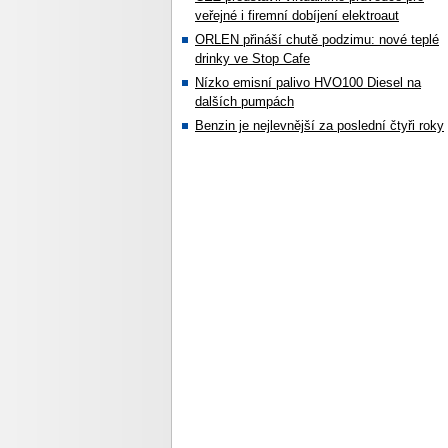
veřejné i firemní dobíjení elektroaut
ORLEN přináší chutě podzimu: nové teplé
drinky ve Stop Cafe
Nízko emisní palivo HVO100 Diesel na
dalších pumpách
Benzin je nejlevnější za poslední čtyři roky