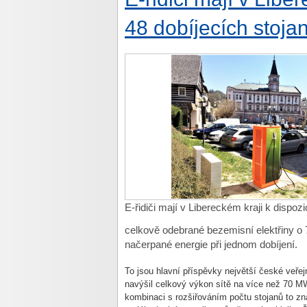
48 dobíjecích stoja
E-řidiči mají v Libereckém kraji k dispozi
celkově odebrané bezemisní elektřiny 
načerpané energie při jednom dobíjení.
To jsou hlavní příspěvky největší české veřej
navýšil celkový výkon sítě na více než 70 MW
kombinaci s rozšiřováním počtu stojanů to zn