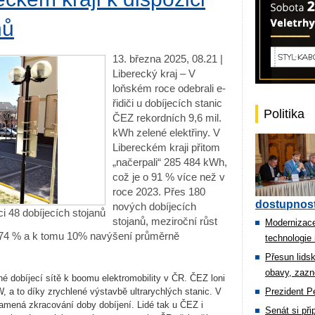
nů
13. března 2025, 08.21 |
Liberecký kraj – V
loňském roce odebrali e-
řidiči u dobíjecích stanic
Politika
ČEZ rekordních 9,6 mil.
kWh zelené elektřiny. V
Libereckém kraji přitom
„načerpali“ 285 484 kWh,
což je o 91 % více než v
roce 2023. Přes 180
dostupnost
nových dobíjecích
ci 48 dobíjecích stojanů
stojanů, meziroční růst
Modernizace
o 74 % a k tomu 10% navýšení průměrně
technologie 
Přesun lids
obavy, zazn
né dobíjecí sítě k boomu elektromobility v ČR. ČEZ loni
, a to díky zrychlené výstavbě ultrarychlých stanic. V
Prezident Pe
amená zkracování doby dobíjení. Lidé tak u ČEZ i
Senát si př