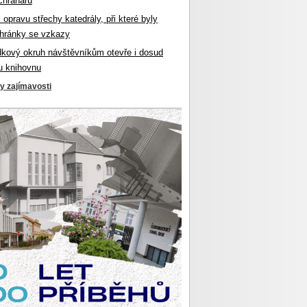
chranářů
l opravu střechy katedrály, při které byly
hránky se vzkazy
dkový okruh návštěvníkům otevře i dosud
u knihovnu
ky zajímavosti