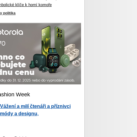
mbolické klíče k horní komoře
y politika
ashion Week
Vážení a milí čtenáři a příznivci
módy a designu,