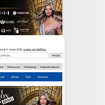
es je 6. srpna 2026,
svátek má Oldřiška
.
ský
Olomoucký
Pardubický
Královéhradecký
port
Zdraví
Film
Finance
obnost
Více
ODM 2016