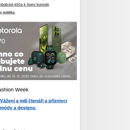
mbolické klíče k horní komoře
y politika
ashion Week
Vážení a milí čtenáři a příznivci
módy a designu,