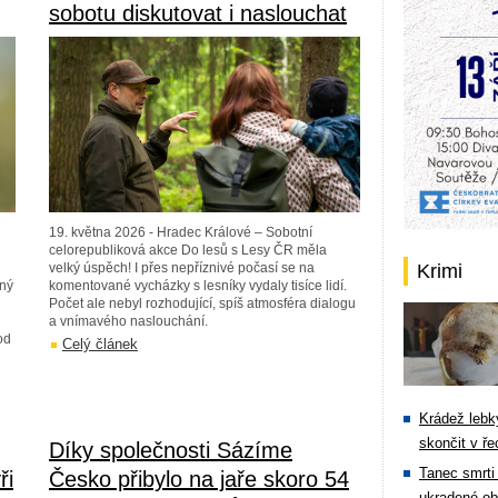
sobotu diskutovat i naslouchat
19. května 2026 - Hradec Králové – Sobotní
celorepubliková akce Do lesů s Lesy ČR měla
velký úspěch! I přes nepříznivé počasí se na
Krimi
ený
komentované vycházky s lesníky vydaly tisíce lidí.
Počet ale nebyl rozhodující, spíš atmosféra dialogu
a vnímavého naslouchání.
od
Celý článek
Krádež lebky
skončit v ře
Díky společnosti Sázíme
Tanec smrti 
ři
Česko přibylo na jaře skoro 54
ukradené ob