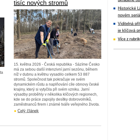
tisíc nových stromů
Historické L
novém seriá
Viditelná př
je klíčová p
Více z rubri
15. května 2026 - Česká republika - Sázíme Česko
má za sebou další intenzivní jarní sezónu, během
ta
níž v dubnu a květnu vysadilo celkem 53 887
stromů. Společnost tak pokračuje ve svém
dynamickém růstu a naplňování cíle obnovy české
krajiny, který si vytyčila při svém vzniku. Jarní
výsadby proběhly v několika klíčových regionech,
kde se do práce zapojily desítky dobrovolníků,
zaměstnanců firem i známé tváře veřejného života.
Celý článek