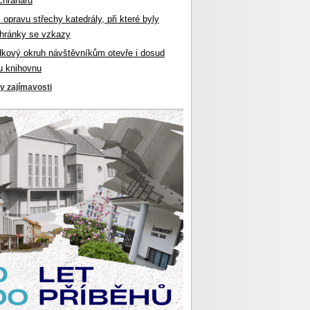
chranářů
l opravu střechy katedrály, při které byly
hránky se vzkazy
dkový okruh návštěvníkům otevře i dosud
u knihovnu
ky zajímavosti