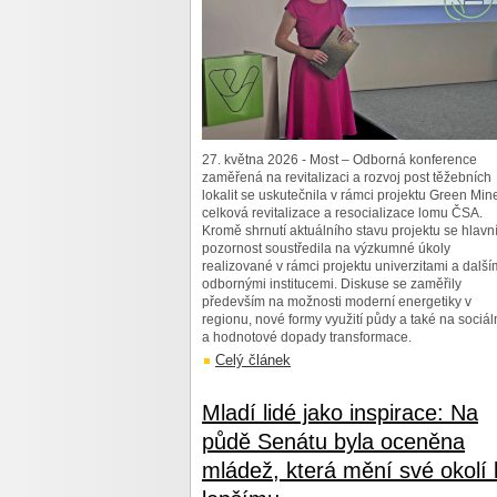
27. května 2026 - Most – Odborná konference
zaměřená na revitalizaci a rozvoj post těžebních
lokalit se uskutečnila v rámci projektu Green Min
celková revitalizace a resocializace lomu ČSA.
Kromě shrnutí aktuálního stavu projektu se hlavn
pozornost soustředila na výzkumné úkoly
realizované v rámci projektu univerzitami a další
odbornými institucemi. Diskuse se zaměřily
především na možnosti moderní energetiky v
regionu, nové formy využití půdy a také na sociál
a hodnotové dopady transformace.
Celý článek
Mladí lidé jako inspirace: Na
půdě Senátu byla oceněna
mládež, která mění své okolí 