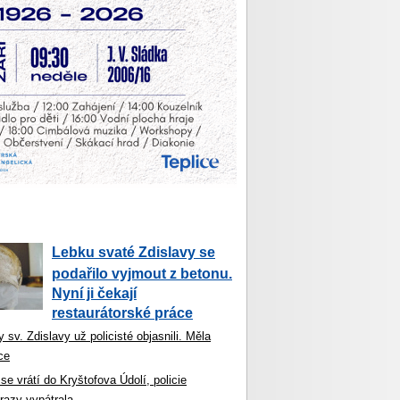
Lebku svaté Zdislavy se
podařilo vyjmout z betonu.
Nyní ji čekají
restaurátorské práce
 sv. Zdislavy už policisté objasnili. Měla
ce
se vrátí do Kryštofova Údolí, policie
razy vypátrala