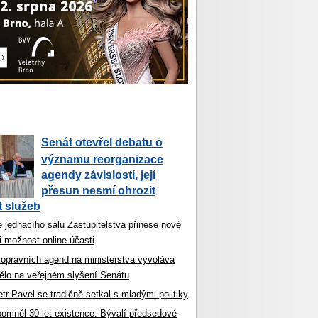
Senát otevřel debatu o
významu reorganizace
agendy závislostí, její
přesun nesmí ohrozit
 služeb
 jednacího sálu Zastupitelstva přinese nové
i možnost online účasti
koprávních agend na ministerstva vyvolává
ělo na veřejném slyšení Senátu
tr Pavel se tradičně setkal s mladými politiky
ipomněl 30 let existence. Bývalí předsedové