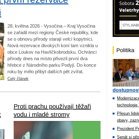
i
28. května 2026 - Vysočina – Kraj Vysočina
se zařadil mezi regiony České republiky, kde
se o obnovu přírody starají velcí kopytníci.
Nová rezervace divokých koní tam vznikla u
Politika
obce Loukov na Havlíčkobrodsku. Ochránci
přírody dnes na místo přivezli první dva
hřebce z Národního parku Podyjí. Do konce
roku by mělo přibýt dalších pět zvířat.
Celý článek
dostupnost
Modernizace
technologie 
Proti prachu používají těžaři
t
vodu i mladé stromy
Přesun lids
obavy, zazn
Prezident Pe
Senát si př