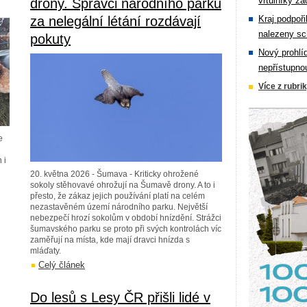
vrtulníky zá
drony. Správci národního parku
za nelegální létání rozdávají
Kraj podpoři
nalezeny sc
pokuty
Nový prohlí
nepřístupno
Více z rubri
e
 i
20. května 2026 - Šumava - Kriticky ohrožené
sokoly stěhovavé ohrožují na Šumavě drony. A to i
přesto, že zákaz jejich používání platí na celém
nezastavěném území národního parku. Největší
nebezpečí hrozí sokolům v období hnízdění. Strážci
šumavského parku se proto při svých kontrolách víc
zaměřují na místa, kde mají dravci hnízda s
mláďaty.
Celý článek
Do lesů s Lesy ČR přišli lidé v