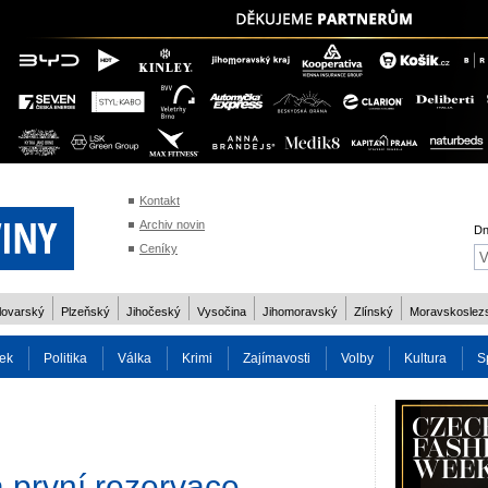
Kontakt
Archiv novin
Dn
Ceníky
lovarský
Plzeňský
Jihočeský
Vysočina
Jihomoravský
Zlínský
Moravskoslez
ek
Politika
Válka
Krimi
Zajímavosti
Volby
Kultura
S
2014
Reality
Cestování
Volby 2013
Technika
Charita
Os
 první rezervace