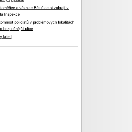
itoměřice a věznice Bělušice si zahrají v
lu Inspekce
ítomnost policistů v problémových lokalitách
ro bezpečnější ulice
ky krimi