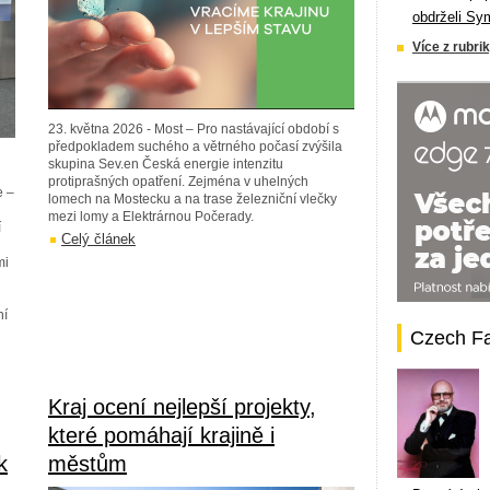
obdrželi Sy
Více z rubrik
23. května 2026 - Most – Pro nastávající období s
předpokladem suchého a větrného počasí zvýšila
skupina Sev.en Česká energie intenzitu
protiprašných opatření. Zejména v uhelných
e –
lomech na Mostecku a na trase železniční vlečky
mezi lomy a Elektrárnou Počerady.
í
Celý článek
mi
ní
Czech F
Kraj ocení nejlepší projekty,
které pomáhají krajině i
k
městům