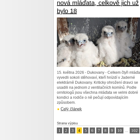
nová mláďata, celkově jich už
bylo 18
15. května 2026 - Dukovany - Celkem čtyři mláďa
vyvedli sokoli stěhovaví, kteří hnízdí v Jaderné
elektrárně Dukovany. Kriticky ohrožení dravci se
usadili na jednom z ventilačních komínů. Podle
ornitologů jsou všechna mláďata ve velmi dobré
kondici a rodiče o ně pečují odpovídajícím
způsobem.
Celý článek
Strana výpisu
1
2
3
4
5
6
7
8
9
10
...
102