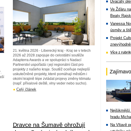
Dvacátý ple
Ve Žďáru na
Beaty Rajsk
Vanessa Noe
úsměv a ště
Projekt Cul
znevýhodněn
21. května 2026 - Liberecký kraj - Kraj se v letech
Více z rubri
2026 až 2028 zapojuje do celostátní soutěže
Adapterra Awards a ve spolupráci s Nadací
Partnerství uspořádá i její regionální část pro
projekty z našeho kraje. Soutěž oceňuje nejlepší
Zajímavo
.
uskutečněné projekty, které pomáhají městům i
aší
okolní krajině lépe zvládat projevy změny klimatu
(např. přívalové deště, vlny veder nebo sucho).
Celý článek
Nejšikmější
hradu Michal
Dravce na Šumavě ohrožují
Na Vltavě p