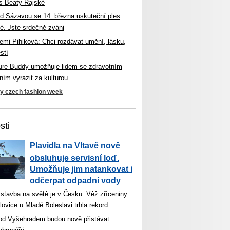
s Beaty Rajské
d Sázavou se 14. března uskuteční ples
é. Jste srdečně zváni
mi Pihiková: Chci rozdávat umění, lásku,
stí
ture Buddy umožňuje lidem se zdravotním
ím vyrazit za kulturou
ky czech fashion week
sti
Plavidla na Vltavě nově
obsluhuje servisní loď.
Umožňuje jim natankovat i
odčerpat odpadní vody
 stavba na světě je v Česku. Věž zříceniny
ovice u Mladé Boleslavi trhla rekord
od Vyšehradem budou nově přistávat