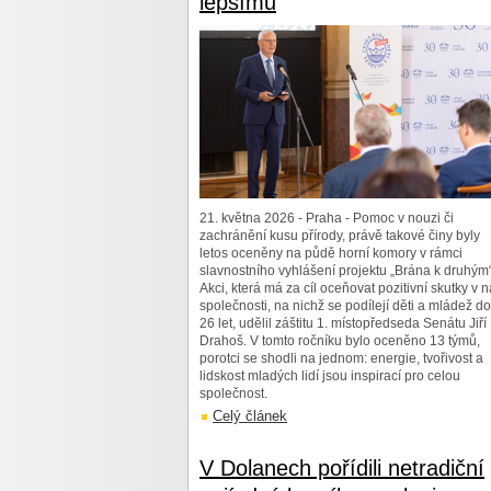
lepšímu
21. května 2026 - Praha - Pomoc v nouzi či
zachránění kusu přírody, právě takové činy byly
letos oceněny na půdě horní komory v rámci
slavnostního vyhlášení projektu „Brána k druhým“
Akci, která má za cíl oceňovat pozitivní skutky v n
společnosti, na nichž se podílejí děti a mládež do
26 let, udělil záštitu 1. místopředseda Senátu Jiří
Drahoš. V tomto ročníku bylo oceněno 13 týmů,
porotci se shodli na jednom: energie, tvořivost a
lidskost mladých lidí jsou inspirací pro celou
společnost.
Celý článek
V Dolanech pořídili netradiční