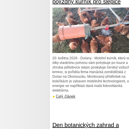
pojízdný kurník pro slepice
20. května 2026 - Dolany - Mobilní kurník, který s
díky vlastnímu pohonu sám pohybuje po louce a
zhruba pětistovce slepic poskytuje čerstvý vzduch
krmivo, si pořídila firma Hanácká zemědělská z
Dolan na Olomoucku. Montovaný přístřešek na
kolečkách je vybaven mobilními technologiemi, o
energie se například stará malá fotovoltaická
elektrárna.
Celý článek
Den botanických zahrad a