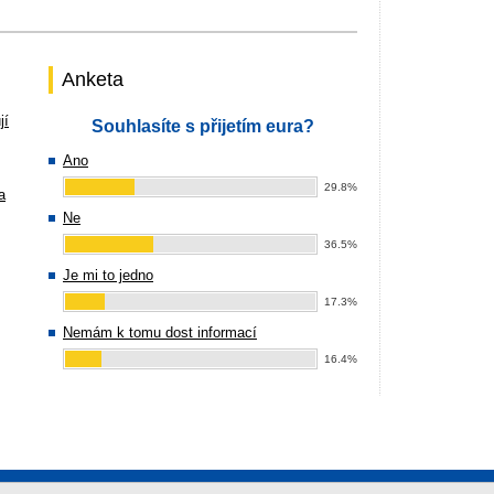
Anketa
jí
Souhlasíte s přijetím eura?
Ano
29.8%
a
Ne
36.5%
Je mi to jedno
17.3%
Nemám k tomu dost informací
16.4%