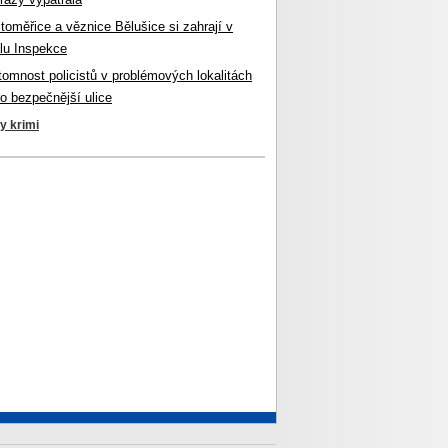
itoměřice a věznice Bělušice si zahrají v
lu Inspekce
ítomnost policistů v problémových lokalitách
ro bezpečnější ulice
ky krimi