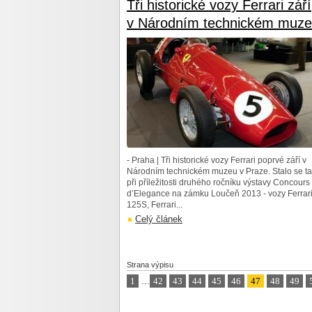
Tři historické vozy Ferrari září
v Národním technickém muz
- Praha | Tři historické vozy Ferrari poprvé září v
Národním technickém muzeu v Praze. Stalo se t
při příležitosti druhého ročníku výstavy Concours
d’Elegance na zámku Loučeň 2013 - vozy Ferrar
125S, Ferrari...
Celý článek
Strana výpisu
1
...
42
43
44
45
46
47
48
49