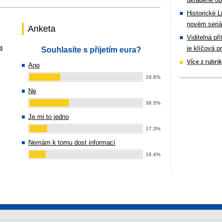
Historické L
novém seriá
Anketa
Viditelná př
a
je klíčová p
Souhlasíte s přijetím eura?
Více z rubri
Ano
29.8%
Ne
36.5%
Je mi to jedno
17.3%
Nemám k tomu dost informací
16.4%