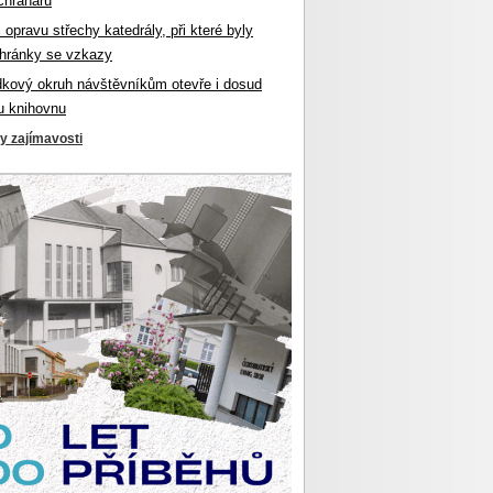
chranářů
l opravu střechy katedrály, při které byly
hránky se vzkazy
dkový okruh návštěvníkům otevře i dosud
u knihovnu
ky zajímavosti