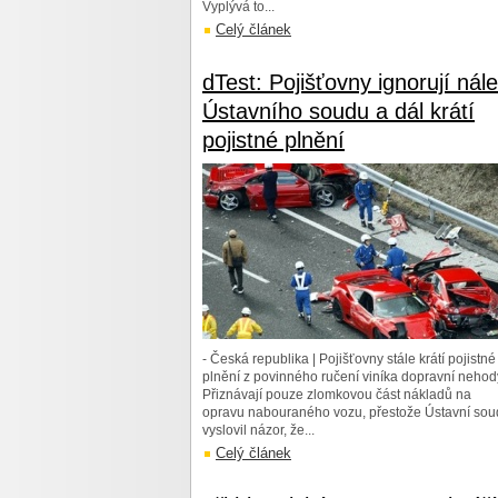
Vyplývá to...
Celý článek
dTest: Pojišťovny ignorují nál
Ústavního soudu a dál krátí
pojistné plnění
- Česká republika | Pojišťovny stále krátí pojistné
plnění z povinného ručení viníka dopravní nehod
Přiznávají pouze zlomkovou část nákladů na
opravu nabouraného vozu, přestože Ústavní sou
vyslovil názor, že...
Celý článek