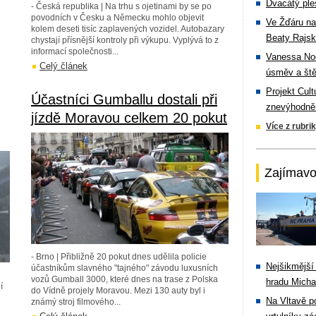
Dvacátý ple
- Česká republika | Na trhu s ojetinami by se po
povodních v Česku a Německu mohlo objevit
Ve Žďáru na
kolem deseti tisíc zaplavených vozidel. Autobazary
Beaty Rajsk
chystají přísnější kontroly při výkupu. Vyplývá to z
informací společnosti...
Vanessa Noe
Celý článek
úsměv a ště
Projekt Cul
Účastníci Gumballu dostali při
znevýhodněn
jízdě Moravou celkem 20 pokut
Více z rubri
Zajímavo
- Brno | Přibližně 20 pokut dnes udělila policie
Nejšikmější
účastníkům slavného "tajného" závodu luxusních
vozů Gumball 3000, které dnes na trase z Polska
hradu Michal
í
do Vídně projely Moravou. Mezi 130 auty byl i
Na Vltavě p
známý stroj filmového...