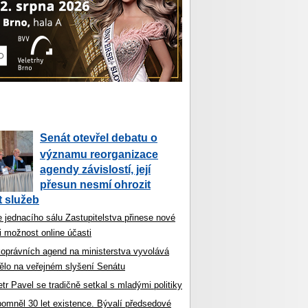
Senát otevřel debatu o
významu reorganizace
agendy závislostí, její
přesun nesmí ohrozit
 služeb
 jednacího sálu Zastupitelstva přinese nové
i možnost online účasti
koprávních agend na ministerstva vyvolává
ělo na veřejném slyšení Senátu
tr Pavel se tradičně setkal s mladými politiky
ipomněl 30 let existence. Bývalí předsedové