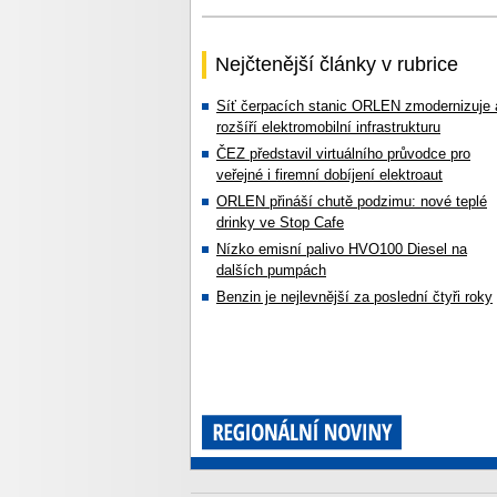
Nejčtenější články v rubrice
Síť čerpacích stanic ORLEN zmodernizuje 
rozšíří elektromobilní infrastrukturu
ČEZ představil virtuálního průvodce pro
veřejné i firemní dobíjení elektroaut
ORLEN přináší chutě podzimu: nové teplé
drinky ve Stop Cafe
Nízko emisní palivo HVO100 Diesel na
dalších pumpách
Benzin je nejlevnější za poslední čtyři roky