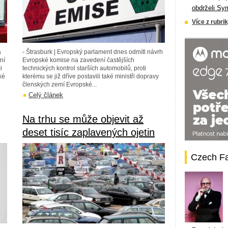
obdrželi Sy
Více z rubrik
á
- Štrasburk | Evropský parlament dnes odmítl návrh
ní
Evropské komise na zavedení častějších
i
technických kontrol starších automobilů, proti
ké
kterému se již dříve postavili také ministři dopravy
členských zemí Evropské...
Celý článek
Na trhu se může objevit až
deset tisíc zaplavených ojetin
Czech F