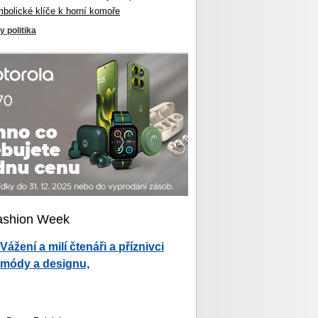
mbolické klíče k horní komoře
y politika
ashion Week
Vážení a milí čtenáři a příznivci
módy a designu,