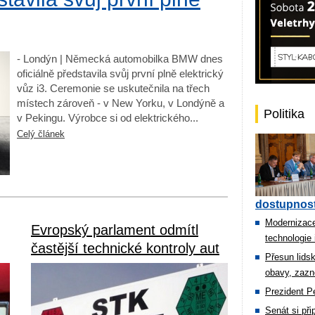
- Londýn | Německá automobilka BMW dnes
oficiálně představila svůj první plně elektrický
vůz i3. Ceremonie se uskutečnila na třech
místech zároveň - v New Yorku, v Londýně a
Politika
v Pekingu. Výrobce si od elektrického...
Celý článek
dostupnost
Modernizace
Evropský parlament odmítl
technologie 
častější technické kontroly aut
Přesun lids
obavy, zazn
Prezident Pe
Senát si př