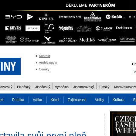
Kontakt
Archiv novin
Dn
Ceníky
lovarský
Plzeňský
Jihočeský
Vysočina
Jihomoravský
Zlínský
Moravskoslez
ek
Politika
Válka
Krimi
Zajímavosti
Volby
Kultura
S
2014
Reality
Cestování
Volby 2013
Technika
Charita
Os
tavila svůj první plně