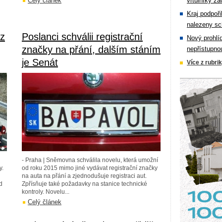
Celý článek
vrtulníky zá
Kraj podpoři
nalezeny sc
ez
Poslanci schválii registrační
Nový prohlí
značky na přání, dalším stáním
nepřístupno
je Senát
Více z rubri
- Praha | Sněmovna schválila novelu, která umožní
y.
od roku 2015 mimo jiné vydávat registrační značky
na auta na přání a zjednodušuje registraci aut.
d
Zpřísňuje také požadavky na stanice technické
kontroly. Novelu...
Celý článek