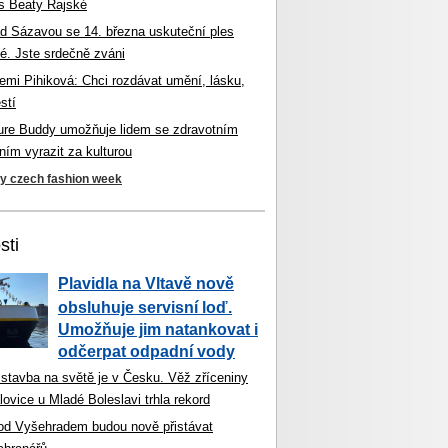
s Beaty Rajské
d Sázavou se 14. března uskuteční ples
é. Jste srdečně zváni
mi Pihiková: Chci rozdávat umění, lásku,
stí
ture Buddy umožňuje lidem se zdravotním
ím vyrazit za kulturou
ky czech fashion week
sti
Plavidla na Vltavě nově
obsluhuje servisní loď.
Umožňuje jim natankovat i
odčerpat odpadní vody
 stavba na světě je v Česku. Věž zříceniny
ovice u Mladé Boleslavi trhla rekord
od Vyšehradem budou nově přistávat