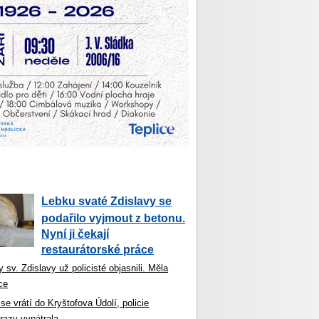
Lebku svaté Zdislavy se
podařilo vyjmout z betonu.
Nyní ji čekají
restaurátorské práce
 sv. Zdislavy už policisté objasnili. Měla
ce
se vrátí do Kryštofova Údolí, policie
razy vypátrala