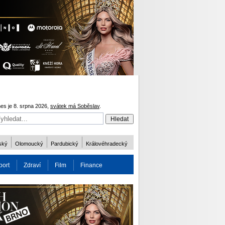
es je 8. srpna 2026,
svátek má Soběslav
.
ský
Olomoucký
Pardubický
Královéhradecký
port
Zdraví
Film
Finance
obnost
Více
ODM 2016