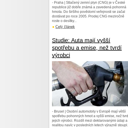
- Praha | Stlačený zemní plyn (CNG) je v České
republice již dobře známá a zavedená pohonná
hmota. Do širšího povědomí veřejnosti se začal
dostávat po roce 2005. Prodej CNG meziročně
roste o desítky...
Celý článek
Studie: Auta mají vyšší
spotřebu a emise, než tvrdí
výrobci
- Brusel | Osobní automobily v Evropě mají větší
spotřebu pohonných hmot a vyšší emise, než tvrd
jejich výrobci. Rozdíl mezi deklarovanými údaji a
realitou navíc v posledních letech výrazně stoupl.