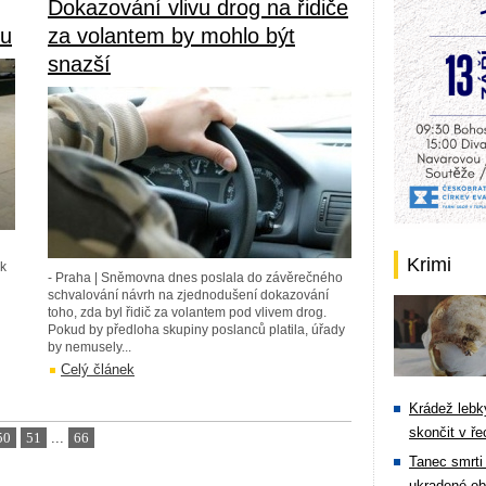
Dokazování vlivu drog na řidiče
eu
za volantem by mohlo být
snazší
Krimi
ak
- Praha | Sněmovna dnes poslala do závěrečného
schvalování návrh na zjednodušení dokazování
i
toho, zda byl řidič za volantem pod vlivem drog.
Pokud by předloha skupiny poslanců platila, úřady
by nemusely...
Celý článek
Krádež lebky
skončit v ře
50
51
...
66
Tanec smrti 
ukradené ob