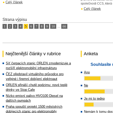
Celý článek
společnosti CCS, která 
Celý článek
Strana výpisu
1
2
3
4
5
6
7
8
9
10
...
66
Nejčtenější články v rubrice
Anketa
Síť čerpacích stanic ORLEN zmodernizuje a
Souhlasíte 
rozšíří elektromobilní infrastrukturu
Ano
ČEZ představil virtuálního průvodce pro
veřejné i firemní dobíjení elektroaut
ORLEN přináší chutě podzimu: nové teplé
Ne
drinky ve Stop Cafe
Nízko emisní palivo HVO100 Diesel na
Je mi to jedno
dalších pumpách
Praha spouští projekt 1500 městských
dobíjecích stanic pro elektromobily
Nemám k tomu dost