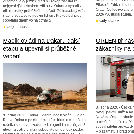
Krupa Lukáše Černoch
Automobilový jezdec Martin Prokop zaostal za
Eliáše Jeřábka. Inscena
nejrychlejším Násirem Attíjou z Kataru a vypadl z
Crater Collective z. s. 
elitní desítky průběžného pořadí. Pětinásobný vítěz
2026 v A studiu Rubín.
slavné soutěže je novým lídrem, Prokop byl před
sobotním dnem volna čtrnáctý.
Celý článek
Celý článek
Macík ovládl na Dakaru další
ORLEN přináší
etapu a upevnil si průběžné
zákazníky na 
vedení
8. ledna 2026 - Česká 
rozvíjí paletu služeb na
9. ledna 2026 - Dakar - Martin Macík ovládl 5. etapu
Nově na čerpací stanic
Rallye Dakar a po druhém dílčím triumfu v letošním
umístěné na dálnici D1
ročníku si upevnil vedení v kategorii kamionů, v níž
spustil pilotní provoz
útočí na třetí triumf za sebou. Automobilový jezdec
– pizzamatu a prádloma