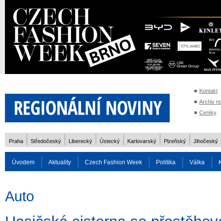
Kontakt
Archiv n
Ceníky
Praha
Středočeský
Liberecký
Ústecký
Karlovarský
Plzeňský
Jihočeský
Úvodem
Aktuality
Czech Fashion Week
Politika
Válka
Auto
Doprava
Zvířata
ZOH Soči 2014
Reality
Cestován
Auto
Rozhovory