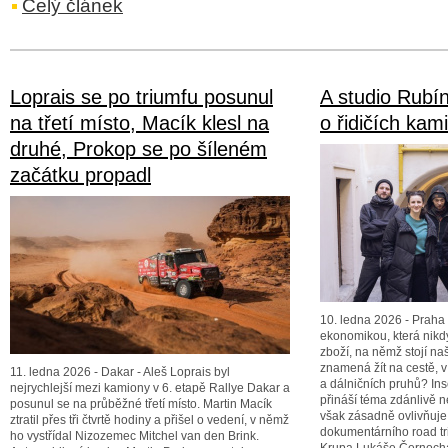
Celý článek
Loprais se po triumfu posunul
A studio Rubí
na třetí místo, Macík klesl na
o řidičích kam
druhé, Prokop se po šíleném
začátku propadl
10. ledna 2026 - Praha 
ekonomikou, která nikd
zboží, na němž stojí na
znamená žít na cestě, v
11. ledna 2026 - Dakar - Aleš Loprais byl
a dálničních pruhů? Insc
nejrychlejší mezi kamiony v 6. etapě Rallye Dakar a
přináší téma zdánlivě ne
posunul se na průběžné třetí místo. Martin Macík
však zásadně ovlivňuje
ztratil přes tři čtvrtě hodiny a přišel o vedení, v němž
dokumentárního road tri
ho vystřídal Nizozemec Mitchel van den Brink.