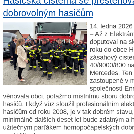
Hasičská cisterna se přestěhov
dobrovolným hasičům
14. ledna 2026
– Až z Elektrá
doputoval na s
roku do obce H
zásahový cist
40/9000/800 n
Mercedes. Ten
zastoupené v mě
společností En
věnovala obci, potažmo místnímu sboru dobr
hasičů. I když vůz sloužil profesionálním ele
hasičům od roku 2008, je v tak dobrém stavu,
minimálně dalších deset let bude zdatným a 
užitečným parťákem hornopočapelských dobr