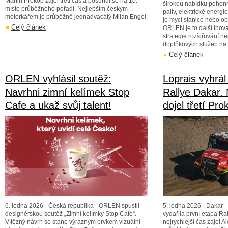
Martin Prokop zajel třetí čas a posunul se na 10.
širokou nabídku pohonn
místo průběžného pořadí. Nejlepším českým
paliv, elektrické energ
motorkářem je průběžně jednadvacátý Milan Engel.
je mycí stanice nebo ob
Celý článek
ORLEN je to další inov
strategie rozšiřování 
doplňkových služeb na 
Celý článek
ORLEN vyhlásil soutěž:
Loprais vyhrál
Navrhni zimní kelímek Stop
Rallye Dakar.
Cafe a ukaž svůj talent!
dojel třetí Pro
6. ledna 2026 - Česká republika - ORLEN spustil
5. ledna 2026 - Dakar 
designérskou soutěž „Zimní kelímky Stop Cafe“.
vydařila první etapa Ra
Vítězný návrh se stane výrazným prvkem vizuální
nejrychlejší čas zajel A