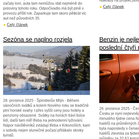
Náklady na projekt jsou
začaly loni, auta tam nemůžou stát nejméně do
Celý článek
poloviny tohoto roku. Odpočívadlo má být plně v
provozu příští rok. Zaparkuje tam skoro pětkrát víc
aut než původních 35.
Celý článek
Sezóna se naplno rozjela
Benzin je nejl
poslední čtyři 
28. prosince 2025 - Špindlerův Mlýn - Během
vánočních svátků a kolem Nového roku se tradičně
26. prosince 2025 - Čes
plní horské svahy. I přes vyšší ceny jsou hotely a
Česku je nyní nejlevnějš
penziony obsazené. Svátky na horách tráví tisíce
minulého týdne cena Na
lidí, další tam míří třeba na jednodenní lyžování.
haléřů na průměrných 33
Nápor návštěvníků zvládají třeba v Krkonoších, kam
byla naposledy v červen
v sobotu nejen slunečné počasí přilákalo stovky
haléřů zlevnila za týden
turistů.
průměru za 32,62 koruny 