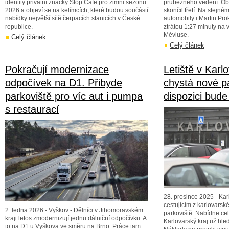
identity privátní značky Stop Cafe pro zimní sezónu
průběžného vedení. Obh
2026 a objeví se na kelímcích, které budou součástí
skončil třetí. Na stejné
nabídky největší sítě čerpacích stanicích v České
automobily i Martin Pro
republice.
ztrátou 1:27 minuty na
Méviuse.
Celý článek
Celý článek
Pokračují modernizace
Letiště v Karl
odpočívek na D1. Přibyde
chystá nové pa
parkoviště pro víc aut i pumpa
dispozici bude 
s restaurací
28. prosince 2025 - Karl
cestujícím z karlovarské
2. ledna 2026 - Vyškov - Dělníci v Jihomoravském
parkoviště. Nabídne cel
kraji letos zmodernizují jednu dálniční odpočívku. A
Karlovarský kraj už hled
to na D1 u Vyškova ve směru na Brno. Práce tam