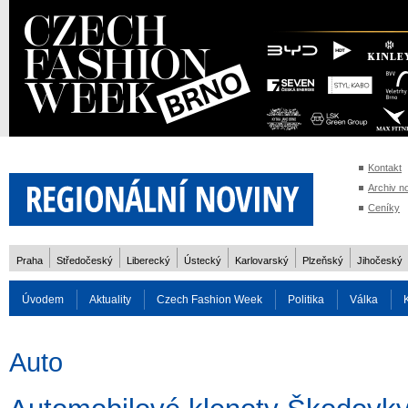
Kontakt
Archiv n
Ceníky
Praha
Středočeský
Liberecký
Ústecký
Karlovarský
Plzeňský
Jihočeský
Úvodem
Aktuality
Czech Fashion Week
Politika
Válka
Auto
Doprava
Zvířata
ZOH Soči 2014
Reality
Cestován
Auto
Rozhovory