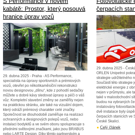
S Performance v novém
Fotovoltaické 
kabátě: Prostor, který posouvá
čerpacích sta
hranice úprav vozů
29. dubna 2025 - Česká
ORLEN Unipetrol pokra
29. dubna 2025 - Praha - AS Performance,
strategie udržitelného 
specialista na úpravy sportovních a prémiových
Součástí této strategie j
vozů, otevřel po několikaměsíční rekonstrukci
elektrické energie z obn
novou designovou „dílnu“, kde z pohodlí sedačky
nejen v průmyslu, ale t
můžete u dobré kávy sledovat úpravy a péči o váš
také v maloobchodní sí
vůz. Kompletní stavební změny se zaměřily nejen
budou na vybraných čer
na praktickou stránku, ale také na vizuální dojem,
instalovány fotovoltaick
který odráží prémiový charakter celé značky.
dvě instalace byly úsp
Společnost se dlouhodobě zaměřuje na realizaci
čerpacích stanicích ve 
ochranných a designových polepů vozů, nebo
České Skalici.
instalaci bodykitů a ve svém oboru spolupracuje s
Celý článek
předními světovými značkami, jako jsou BRABUS
nebo LARTE Design. Díky těmto partnerstvím a