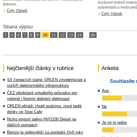
burácení motorů histor
týdnech.
automobilů a motocyklů
Celý článek
Celý článek
Strana výpisu
1
5
6
7
8
9
10
11
12
13
14
...
66
Nejčtenější články v rubrice
Anketa
Síť čerpacích stanic ORLEN zmodernizuje a
Souhlasíte 
rozšíří elektromobilní infrastrukturu
Ano
ČEZ představil virtuálního průvodce pro
veřejné i firemní dobíjení elektroaut
ORLEN přináší chutě podzimu: nové teplé
Ne
drinky ve Stop Cafe
Nízko emisní palivo HVO100 Diesel na
Je mi to jedno
dalších pumpách
Benzin je nejlevnější za poslední čtyři roky