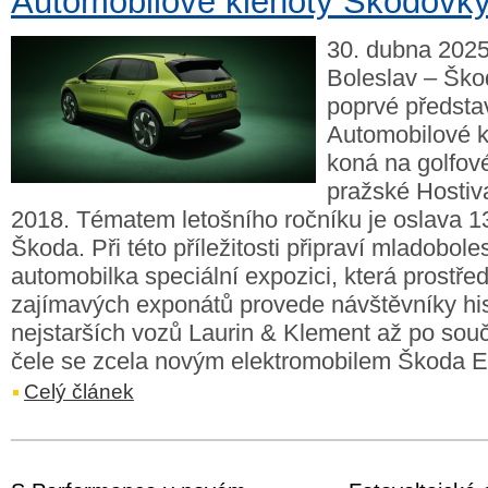
Automobilové klenoty Škodovk
30. dubna 2025
Boleslav – Ško
poprvé představ
Automobilové kl
koná na golfové
pražské Hostiva
2018. Tématem letošního ročníku je oslava 1
Škoda. Při této příležitosti připraví mladobol
automobilka speciální expozici, která prostře
zajímavých exponátů provede návštěvníky his
nejstarších vozů Laurin & Klement až po so
čele se zcela novým elektromobilem Škoda E
Celý článek