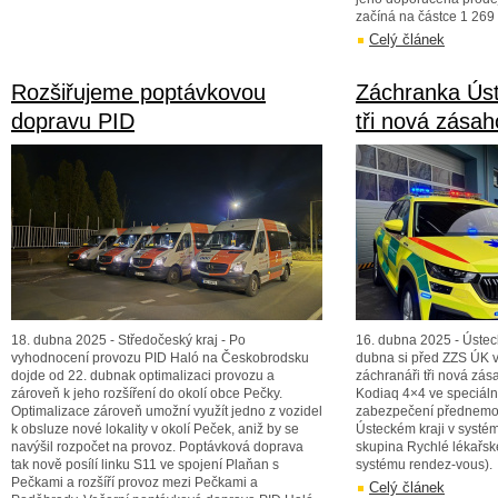
začíná na částce 1 269
Celý článek
Rozšiřujeme poptávkovou
Záchranka Ús
dopravu PID
tři nová zásah
18. dubna 2025 - Středočeský kraj - Po
16. dubna 2025 - Ústeck
vyhodnocení provozu PID Haló na Českobrodsku
dubna si před ZZS ÚK v
dojde od 22. dubnak optimalizaci provozu a
záchranáři tři nová zás
zároveň k jeho rozšíření do okolí obce Pečky.
Kodiaq 4×4 ve speciáln
Optimalizace zároveň umožní využít jedno z vozidel
zabezpečení přednemoc
k obsluze nové lokality v okolí Peček, aniž by se
Ústeckém kraji v systé
navýšil rozpočet na provoz. Poptávková doprava
skupina Rychlé lékařsk
tak nově posílí linku S11 ve spojení Plaňan s
systému rendez-vous).
Pečkami a rozšíří provoz mezi Pečkami a
Celý článek