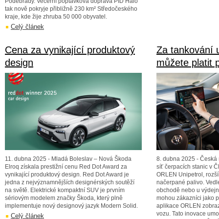
Poděbrady. Večerní poptávková doprava PID Haló
tak nově pokryje přibližně 230 km² Středočeského
kraje, kde žije zhruba 50 000 obyvatel.
Celý článek
Cena za vynikající produktový
Za tankování 
design
můžete platit 
11. dubna 2025 - Mladá Boleslav – Nová Škoda
8. dubna 2025 - Česká 
Elroq získala prestižní cenu Red Dot Award za
síť čerpacích stanic v Č
vynikající produktový design. Red Dot Award je
ORLEN Unipetrol, rozší
jedna z nejvýznamnějších designérských soutěží
načerpané palivo. Vedl
na světě. Elektrické kompaktní SUV je prvním
obchodě nebo u výdejn
sériovým modelem značky Škoda, který plně
mohou zákazníci jako pr
implementuje nový designový jazyk Modern Solid.
aplikace ORLEN zobraze
vozu. Tato inovace umo
Celý článek