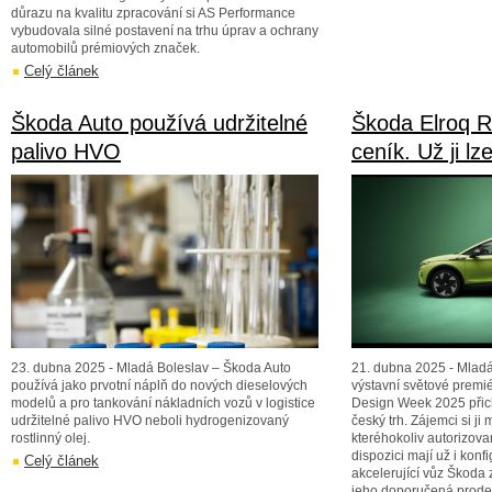
důrazu na kvalitu zpracování si AS Performance
vybudovala silné postavení na trhu úprav a ochrany
automobilů prémiových značek.
Celý článek
Škoda Auto používá udržitelné
Škoda Elroq 
palivo HVO
ceník. Už ji l
23. dubna 2025 - Mladá Boleslav – Škoda Auto
21. dubna 2025 - Mladá
používá jako prvotní náplň do nových dieselových
výstavní světové premié
modelů a pro tankování nákladních vozů v logistice
Design Week 2025 přic
udržitelné palivo HVO neboli hydrogenizovaný
český trh. Zájemci si j
rostlinný olej.
kteréhokoliv autorizov
dispozici mají už i konfi
Celý článek
akcelerující vůz Škoda
jeho doporučená prodej