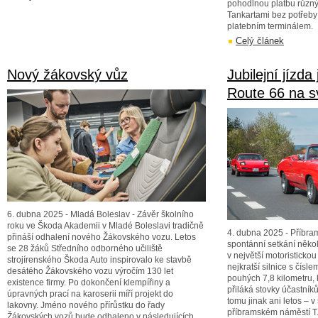
pohodlnou platbu různý
Tankartami bez potřeby
platebním terminálem.
Celý článek
Nový žákovský vůz
Jubilejní jízda
Route 66 na s
6. dubna 2025 - Mladá Boleslav - Závěr školního
roku ve Škoda Akademii v Mladé Boleslavi tradičně
4. dubna 2025 - Příbram
přináší odhalení nového Žákovského vozu. Letos
spontánní setkání něko
se 28 žáků Středního odborného učiliště
v největší motoristicko
strojírenského Škoda Auto inspirovalo ke stavbě
nejkratší silnice s čísl
desátého Žákovského vozu výročím 130 let
pouhých 7,8 kilometru,
existence firmy. Po dokončení klempířiny a
přiláká stovky účastník
úpravných prací na karoserii míří projekt do
tomu jinak ani letos – 
lakovny. Jméno nového přírůstku do řady
příbramském náměstí T.
Žákovských vozů bude odhaleno v následujících