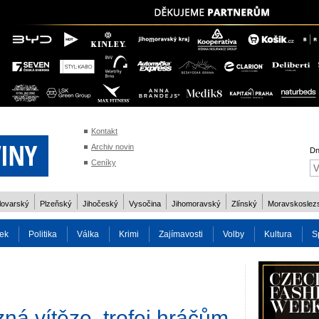
Kontakt
Archiv novin
Dn
Ceníky
lovarský
Plzeňský
Jihočeský
Vysočina
Jihomoravský
Zlínský
Moravskoslez
ek
Politika
Válka
Krimi
Zajímavosti
Volby
Kultura
S
2014
Reality
Cestování
Volby 2013
Technika
Charita
Os
zná vítěze, trofej hráčům