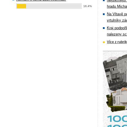
Nejšikmější
hradu Michal
16.4%
Na Vltavě p
vrtulníky zá
Kraj podpoři
nalezeny sc
Více z rubri