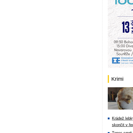
Krimi
Krádež lebky
skončit v ře
Tanec smrti 