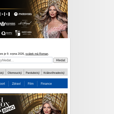
es je 9. srpna 2026,
svátek má Roman
.
ský
Olomoucký
Pardubický
Královéhradecký
port
Zdraví
Film
Finance
obnost
Více
ODM 2016