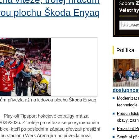
ovou plochu Škoda Enyaq
Politika
dostupnost
Modernizace
ráčům přivezla až na ledovou plochu Škoda Enyaq
technologie 
Přesun lids
– Play-off Tipsport hokejové extraligy má za
obavy, zazn
 2025/2026. Z trofeje pro vítěze se po vyrovnaném
ice, kteří po posledním zápasu převzali prestižní
Prezident Pe
hu stadionu Werk Arena jim ho přivezla nová
Senát si př