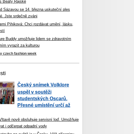
s Beaty Rajské
d Sázavou se 14. března uskuteční ples
é. Jste srdečně zváni
mi Pihiková: Chci rozdávat umění, lásku,
stí
ture Buddy umožňuje lidem se zdravotním
ím vyrazit za kulturou
ky czech fashion week
sti
Český snímek Volklore
uspěl v soutěži
studentských Oscarů.
Přesné umístění určí až
 Vltavě nově obsluhuje servisní loď. Umožňuje
vat i odčerpat odpadní vody