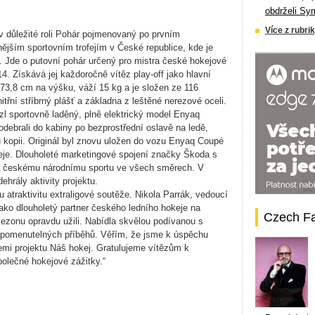
obdrželi Sy
Více z rubrik
v důležité roli Pohár pojmenovaný po prvním
ějším sportovním trofejím v České republice, kde je
 Jde o putovní pohár určený pro mistra české hokejové
4. Získává jej každoročně vítěz play-off jako hlavní
73,8 cm na výšku, váží 15 kg a je složen ze 116
třní stříbrný plášť a základna z leštěné nerezové oceli.
zl sportovně laděný, plně elektrický model Enyaq
debrali do kabiny po bezprostřední oslavě na ledě,
ou kopii. Originál byl znovu uložen do vozu Enyaq Coupé
eje. Dlouholeté marketingové spojení značky Škoda s
 českému národnímu sportu ve všech směrech. V
hrály aktivity projektu.
u atraktivitu extraligové soutěže. Nikola Parrák, vedoucí
Jako dlouholetý partner českého ledního hokeje na
Czech F
sezonu opravdu užili. Nabídla skvělou podívanou s
pomenutelných příběhů. Věřím, že jsme k úspěchu
cemi projektu Náš hokej. Gratulujeme vítězům k
olečné hokejové zážitky.“