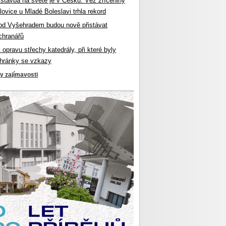
 stavba na světě je v Česku. Věž zříceniny
ovice u Mladé Boleslavi trhla rekord
od Vyšehradem budou nově přistávat
chranářů
l opravu střechy katedrály, při které byly
hránky se vzkazy
ky zajímavosti