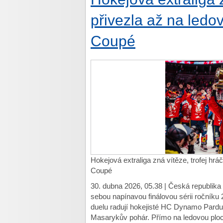
přivezla až na led
Coupé
Hokejová extraliga zná vítěze, trofej h
Coupé
30. dubna 2026, 05.38 | Česká republika 
sebou napínavou finálovou sérii ročníku
duelu radují hokejisté HC Dynamo Pardub
Masarykův pohár. Přímo na ledovou ploc