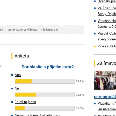
Dvacátý ple
Ve Žďáru na
Beaty Rajsk
Vanessa Noe
úsměv a ště
isk
Autor: Lucie Lončáková
Přečteno: 83x
Projekt Cul
znevýhodněn
Více z rubri
Anketa
Zajímavo
a
Souhlasíte s přijetím eura?
Ano
29.8%
Ne
36.5%
ceremoniál
Je mi to jedno
Plavidla na
17.3%
jim natanko
Nemám k tomu dost informací