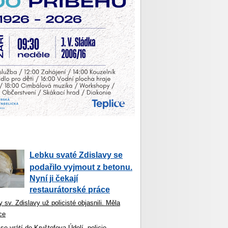
Lebku svaté Zdislavy se
podařilo vyjmout z betonu.
Nyní ji čekají
restaurátorské práce
 sv. Zdislavy už policisté objasnili. Měla
ce
se vrátí do Kryštofova Údolí, policie