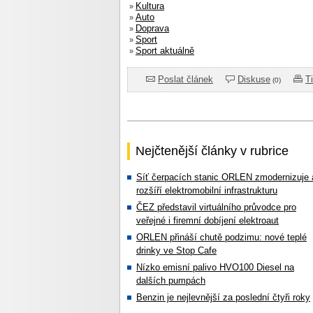
Kultura
»
Auto
»
Doprava
»
Sport
»
Sport aktuálně
»
Poslat článek
Diskuse
T
(0)
Nejčtenější články v rubrice
Síť čerpacích stanic ORLEN zmodernizuje 
rozšíří elektromobilní infrastrukturu
ČEZ představil virtuálního průvodce pro
veřejné i firemní dobíjení elektroaut
ORLEN přináší chutě podzimu: nové teplé
drinky ve Stop Cafe
Nízko emisní palivo HVO100 Diesel na
dalších pumpách
Benzin je nejlevnější za poslední čtyři roky