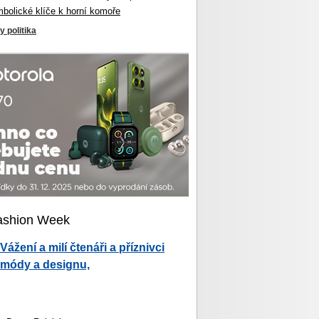
mbolické klíče k horní komoře
y politika
ashion Week
Vážení a milí čtenáři a příznivci
módy a designu,