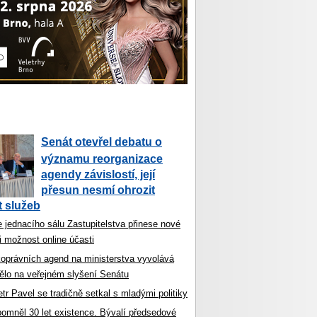
Senát otevřel debatu o
významu reorganizace
agendy závislostí, její
přesun nesmí ohrozit
 služeb
 jednacího sálu Zastupitelstva přinese nové
i možnost online účasti
koprávních agend na ministerstva vyvolává
ělo na veřejném slyšení Senátu
tr Pavel se tradičně setkal s mladými politiky
ipomněl 30 let existence. Bývalí předsedové