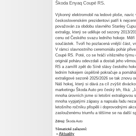
Škoda Enyaq Coupé RS.
Výkonný elektromobil na ledové ploše, navíc 
československém prezidentovi patří k nejcenn
považován za obdobu slavného Stanley Cupu.
extraligy, který se uděluje od sezony 2013/201
cenu od Českého svazu ledního hokeje. Měří 
součástek. Tvoří ho pozlacená vnější část, vni
V rámci slavnostního ceremoniálu pohár přive
Coupé RS. Poté, co se hráči vítězného týmu o
originál poháru odevzdali a dostali jeho věrn
RS a zamířil zpět do Síně slávy českého hok
ledním hokejem úspěšně pokračuje a pomáhá
extraligové sezoně 2025/2026 se tak znovu ode
Náš hokej, který si dává za cíl zvýšit divácko
marketingu Škoda Auto pro český trh, říká: „
mnoha úrovních jsme si letošní extraligovou 
mnoha vypjatými zápasy a napsala řadu neza
letošního ročníku přispěli i doprovodnými ak
zaslouženému triumfu a těšíme se na další sp
Zdroj:
Škoda Auto
Tématické zařazení:
Aktuality
»