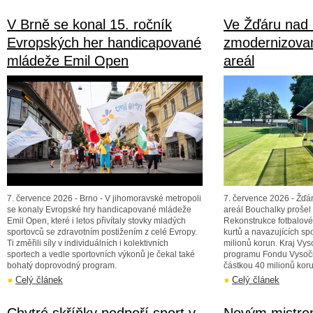
V Brně se konal 15. ročník
Ve Žďáru nad 
Evropských her handicapované
zmodernizovan
mládeže Emil Open
areál
7. července 2026 - Brno - V jihomoravské metropoli
7. července 2026 - Žďá
se konaly Evropské hry handicapované mládeže
areál Bouchalky prošel
Emil Open, které i letos přivítaly stovky mladých
Rekonstrukce fotbalové
sportovců se zdravotním postižením z celé Evropy.
kurtů a navazujících spo
Ti změřili síly v individuálních i kolektivních
milionů korun. Kraj Vyso
sportech a vedle sportovních výkonů je čekal také
programu Fondu Vysočin
bohatý doprovodný program.
částkou 40 milionů koru
Celý článek
Celý článek