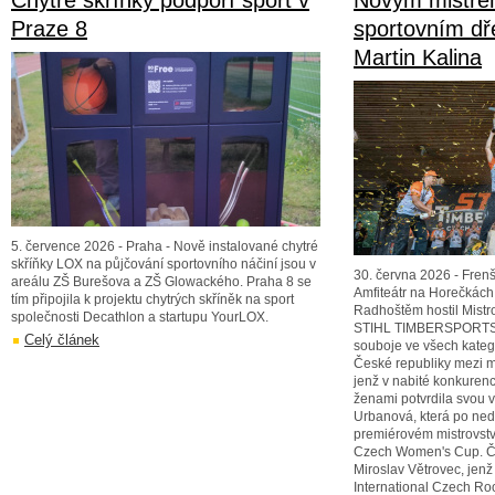
Chytré skříňky podpoří sport v
Novým mistre
Praze 8
sportovním dř
Martin Kalina
5. července 2026 - Praha - Nově instalované chytré
skříňky LOX na půjčování sportovního náčiní jsou v
30. června 2026 - Fren
areálu ZŠ Burešova a ZŠ Glowackého. Praha 8 se
Amfiteátr na Horečkách
tím připojila k projektu chytrých skříněk na sport
Radhoštěm hostil Mistr
společnosti Decathlon a startupu YourLOX.
STIHL TIMBERSPORTS®,
Celý článek
souboje ve všech kateg
České republiky mezi mu
jenž v nabité konkurenc
ženami potvrdila svou 
Urbanová, která po ned
premiérovém mistrovství
Czech Women's Cup. Če
Miroslav Větrovec, jenž
International Czech Ro