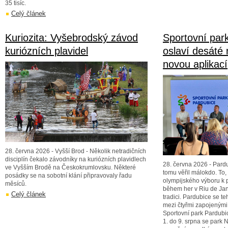
35 tisíc.
Celý článek
Kuriozita: Vyšebrodský závod
Sportovní par
kuriózních plavidel
oslaví desáté
novou aplikací
28. června 2026 - Vyšší Brod - Několik netradičních
disciplín čekalo závodníky na kuriózních plavidlech
28. června 2026 - Pardu
ve Vyšším Brodě na Českokrumlovsku. Některé
tomu věřil málokdo. To
posádky se na sobotní klání připravovaly řadu
olympijského výboru k 
měsíců.
během her v Riu de Jane
Celý článek
tradici. Pardubice se te
mezi čtyřmi zapojenými
Sportovní park Pardubice
1. do 9. srpna se park 