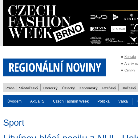
Kontakt
Archiv n
Ceníky
Praha
Středočeský
Liberecký
Ústecký
Karlovarský
Plzeňský
Jihočeský
Úvodem
Aktuality
Czech Fashion Week
Politika
Válka
Auto
Doprava
Zvířata
ZOH Soči 2014
Reality
Cestován
Sport
Rozhovory