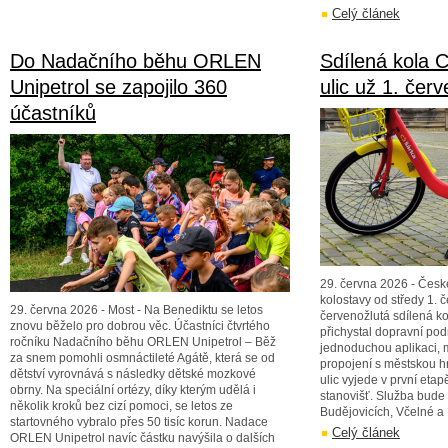
Celý článek
Do Nadačního běhu ORLEN
Sdílená kola 
Unipetrol se zapojilo 360
ulic už 1. čer
účastníků
29. června 2026 - Česk
kolostavy od středy 1.
29. června 2026 - Most - Na Benediktu se letos
červenožlutá sdílená k
znovu běželo pro dobrou věc. Účastníci čtvrtého
přichystal dopravní pod
ročníku Nadačního běhu ORLEN Unipetrol – Běž
jednoduchou aplikaci, 
za snem pomohli osmnáctileté Agátě, která se od
propojení s městskou 
dětství vyrovnává s následky dětské mozkové
ulic vyjede v první eta
obrny. Na speciální ortézy, díky kterým udělá i
stanovišť. Služba bude
několik kroků bez cizí pomoci, se letos ze
Budějovicích, Včelné 
startovného vybralo přes 50 tisíc korun. Nadace
Celý článek
ORLEN Unipetrol navíc částku navýšila o dalších