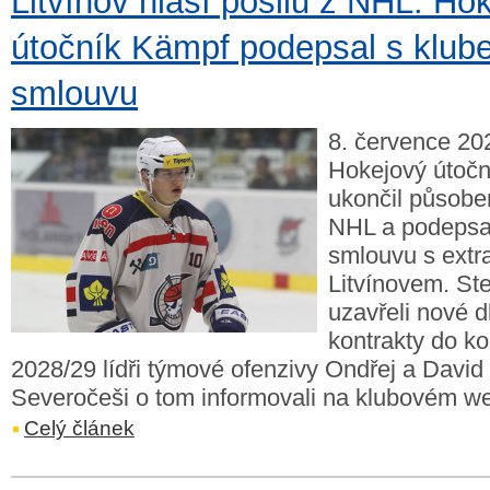
Litvínov hlásí posilu z NHL. Ho
útočník Kämpf podepsal s klube
smlouvu
8. července 202
Hokejový útoč
ukončil působe
NHL a podepsal
smlouvu s extr
Litvínovem. St
uzavřeli nové 
kontrakty do k
2028/29 lídři týmové ofenzivy Ondřej a David
Severočeši o tom informovali na klubovém w
Celý článek