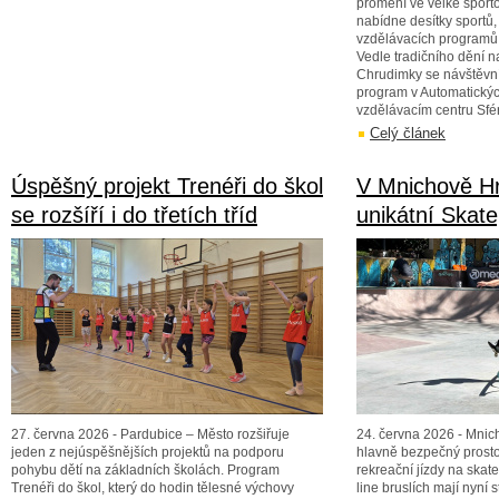
promění ve velké sport
nabídne desítky sportů, 
vzdělávacích programů 
Vedle tradičního dění 
Chrudimky se návštěvní
program v Automatický
vzdělávacím centru Sfé
Celý článek
Úspěšný projekt Trenéři do škol
V Mnichově Hr
se rozšíří i do třetích tříd
unikátní Skat
27. června 2026 - Pardubice – Město rozšiřuje
24. června 2026 - Mnich
jeden z nejúspěšnějších projektů na podporu
hlavně bezpečný prostor
pohybu dětí na základních školách. Program
rekreační jízdy na skat
Trenéři do škol, který do hodin tělesné výchovy
line bruslích mají nyní s