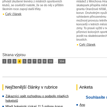
přivádí zkušené trenéry z místních sportovních
mládež z Mnichova Hrad
klubů, se osvědčil natolik, že se do něj v příštím
skatepark přispěla měs
školním roce zapojí další třídy.
grantu Oranžové hřiště,
korun. Druhotným využi
Celý článek
vzhledem přirozenému c
možnost provozu letníh
koncertů v letních měs
zimy. To pravé vyžití v
příznivci kolových spor
jezdit na skateboardech
bruslích.
Celý článek
Strana výpisu
1
2
3
4
5
6
7
8
9
10
...
304
Nejčtenější články v rubrice
Anketa
Zákazníci opět rozhodnou o podpoře mladých
Souhlasíte 
hokejistů
Ano
Mladí hokejisté získají 11,5 milionu korun