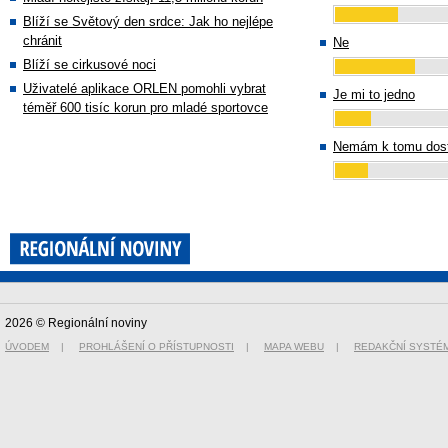
Blíží se Světový den srdce: Jak ho nejlépe
chránit
Ne
Blíží se cirkusové noci
Uživatelé aplikace ORLEN pomohli vybrat
Je mi to jedno
téměř 600 tisíc korun pro mladé sportovce
Nemám k tomu dost
2026 © Regionální noviny
ÚVODEM
|
PROHLÁŠENÍ O PŘÍSTUPNOSTI
|
MAPA WEBU
|
REDAKČNÍ SYSTÉ