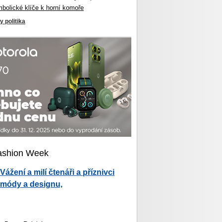
mbolické klíče k horní komoře
y politika
ashion Week
Vážení a milí čtenáři a příznivci
módy a designu,