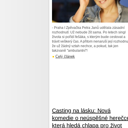
- Praha I Zpěvačka Petra Janů udělala zásadní
rozhodnutí: Už nebude žít sama. Po letech singl
života si pořídí fešáka, s kterým bude cestovat a
trávit veškerý čas. A přitom nenaruší její rozhodnut
že už žádný vztah nechce, a pokud, tak jen
takzvaně "ambulantní"!
Celý článek
Casting na lásku: Nová
komedie o neúspěšné herečc
která hledá chlapa pro život