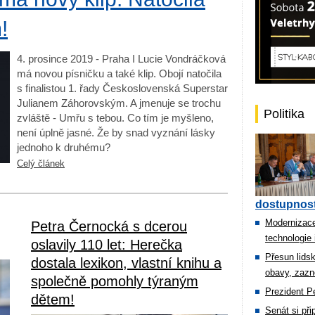
!
4. prosince 2019 - Praha I Lucie Vondráčková
má novou písničku a také klip. Obojí natočila
s finalistou 1. řady Československá Superstar
Julianem Záhorovským. A jmenuje se trochu
Politika
zvláště - Umřu s tebou. Co tím je myšleno,
není úplně jasné. Že by snad vyznání lásky
jednoho k druhému?
Celý článek
dostupnost
Modernizace
Petra Černocká s dcerou
technologie 
oslavily 110 let: Herečka
Přesun lids
dostala lexikon, vlastní knihu a
obavy, zazn
společně pomohly týraným
Prezident Pe
dětem!
Senát si př