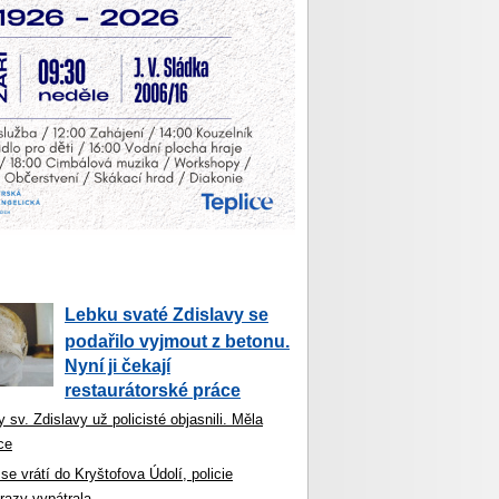
Lebku svaté Zdislavy se
podařilo vyjmout z betonu.
Nyní ji čekají
restaurátorské práce
 sv. Zdislavy už policisté objasnili. Měla
ce
se vrátí do Kryštofova Údolí, policie
razy vypátrala