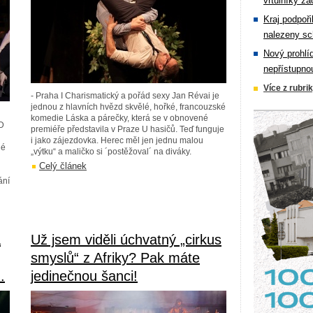
vrtulníky zá
Kraj podpoři
nalezeny sc
Nový prohlí
nepřístupno
Více z rubri
- Praha I Charismatický a pořád sexy Jan Révai je
jednou z hlavních hvězd skvělé, hořké, francouzské
komedie Láska a párečky, která se v obnovené
CD
premiéře představila v Praze U hasičů. Teď funguje
i jako zájezdovka. Herec měl jen jednu malou
né
„výtku“ a maličko si ´postěžoval´ na diváky.
Celý článek
ání
a
Už jsem viděli úchvatný „cirkus
smyslů“ z Afriky? Pak máte
.
jedinečnou šanci!