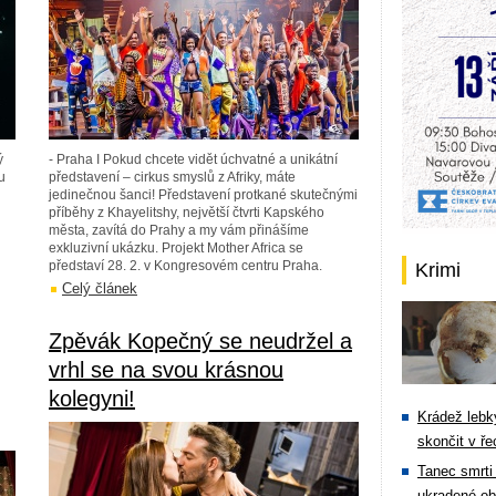
ý
- Praha I Pokud chcete vidět úchvatné a unikátní
u
představení – cirkus smyslů z Afriky, máte
jedinečnou šanci! Představení protkané skutečnými
příběhy z Khayelitshy, největší čtvrti Kapského
města, zavítá do Prahy a my vám přinášíme
exkluzivní ukázku. Projekt Mother Africa se
představí 28. 2. v Kongresovém centru Praha.
Krimi
Celý článek
Zpěvák Kopečný se neudržel a
vrhl se na svou krásnou
kolegyni!
Krádež lebky
skončit v ře
Tanec smrti 
ukradené ob