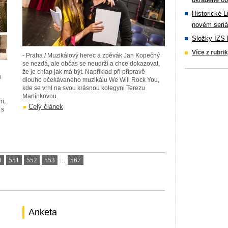
Historické L
novém seriá
Složky IZS 
Více z rubri
- Praha / Muzikálový herec a zpěvák Jan Kopečný
se nezdá, ale občas se neudrží a chce dokazovat,
že je chlap jak má být. Například při přípravě
u
dlouho očekávaného muzikálu We Will Rock You,
kde se vrhl na svou krásnou kolegyni Terezu
Martínkovou.
m,
Celý článek
 s
0
551
552
553
...
567
Anketa