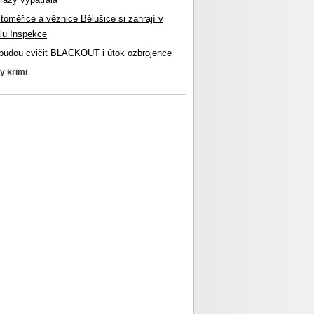
itoměřice a věznice Bělušice si zahrají v
lu Inspekce
budou cvičit BLACKOUT i útok ozbrojence
ky krimi