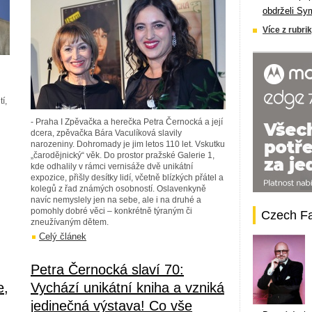
obdrželi Sy
Více z rubrik
í,
- Praha I Zpěvačka a herečka Petra Černocká a její
dcera, zpěvačka Bára Vaculíková slavily
narozeniny. Dohromady je jim letos 110 let. Vskutku
„čarodějnický“ věk. Do prostor pražské Galerie 1,
kde odhalily v rámci vernisáže dvě unikátní
expozice, přišly desítky lidí, včetně blízkých přátel a
kolegů z řad známých osobností. Oslavenkyně
navíc nemyslely jen na sebe, ale i na druhé a
pomohly dobré věci – konkrétně týraným či
Czech F
zneužívaným dětem.
Celý článek
Petra Černocká slaví 70:
e,
Vychází unikátní kniha a vzniká
jedinečná výstava! Co vše