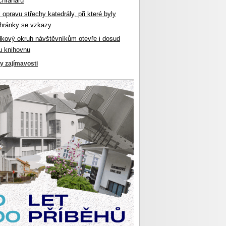
chranářů
l opravu střechy katedrály, při které byly
hránky se vzkazy
dkový okruh návštěvníkům otevře i dosud
u knihovnu
ky zajímavosti