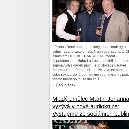
- Praha I René Junior je mladý, charismatický a
velmi nadaný saxofonista. Nyní vydal své již 2. 
s názvem DIGITAL TRANSITION. Popřát k
úspěchům a do klubu La Loca a pokřtít album pl
zajímavých skladeb přišli Felix Slováček, Pavel
Šporcl a Peter Pecha. O tom, že saxofon sám o
sobě sexy, dívky a paní dávno vědí, ovšem v pod
tohoto mladého muže tím spíš.
Celý článek
Mladý umělec Martin Johann
vyzývá v nové audioknize:
Vystupme ze sociálních bublin