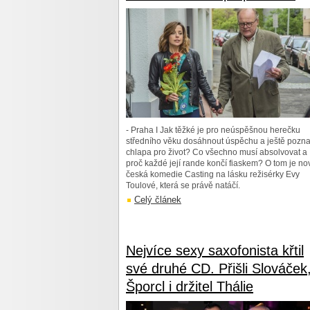
- Praha I Jak těžké je pro neúspěšnou herečku
středního věku dosáhnout úspěchu a ještě pozna
chlapa pro život? Co všechno musí absolvovat a
proč každé její rande končí fiaskem? O tom je no
česká komedie Casting na lásku režisérky Evy
Toulové, která se právě natáčí.
Celý článek
Nejvíce sexy saxofonista křtil
své druhé CD. Přišli Slováček
Šporcl i držitel Thálie