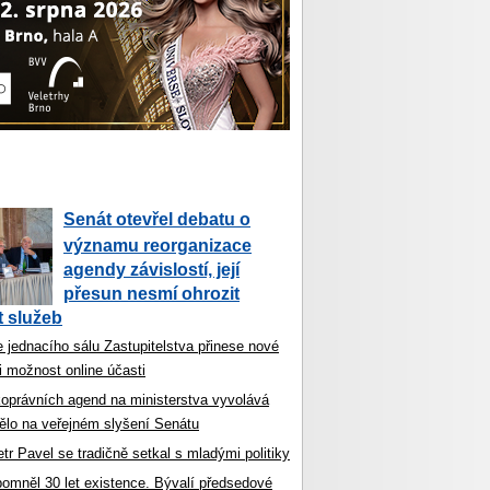
Senát otevřel debatu o
významu reorganizace
agendy závislostí, její
přesun nesmí ohrozit
 služeb
 jednacího sálu Zastupitelstva přinese nové
i možnost online účasti
koprávních agend na ministerstva vyvolává
ělo na veřejném slyšení Senátu
tr Pavel se tradičně setkal s mladými politiky
ipomněl 30 let existence. Bývalí předsedové