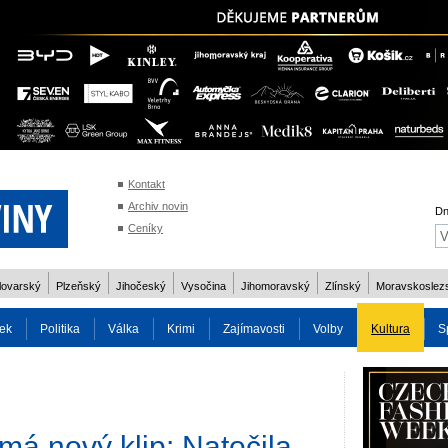
Kontakt
Archiv novin
Dn
Ceníky
lovarský
Plzeňský
Jihočeský
Vysočina
Jihomoravský
Zlínský
Moravskoslez
ek
Politika
Válka
Krimi
Zajímavosti
Volby
Kultura
S
2014
Reality
Cestování
Volby 2013
Technika
Charita
Os
á nový klip: Natočila