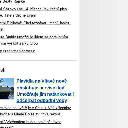
s Beaty Rajské
d Sázavou se 14. března uskuteční ples
é. Jste srdečně zváni
mi Pihiková: Chci rozdávat umění, lásku,
stí
ture Buddy umožňuje lidem se zdravotním
ím vyrazit za kulturou
ky czech fashion week
sti
Plavidla na Vltavě nově
obsluhuje servisní loď.
Umožňuje jim natankovat i
odčerpat odpadní vody
 stavba na světě je v Česku. Věž zříceniny
ovice u Mladé Boleslavi trhla rekord
od Vyšehradem budou nově přistávat