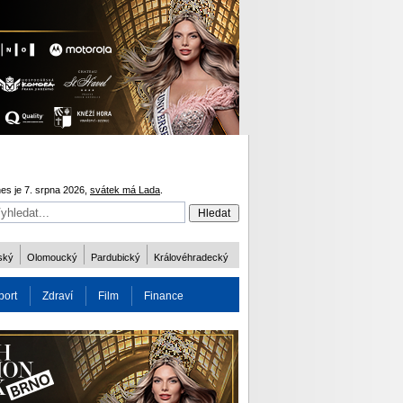
es je 7. srpna 2026,
svátek má Lada
.
ský
Olomoucký
Pardubický
Královéhradecký
port
Zdraví
Film
Finance
obnost
Více
ODM 2016