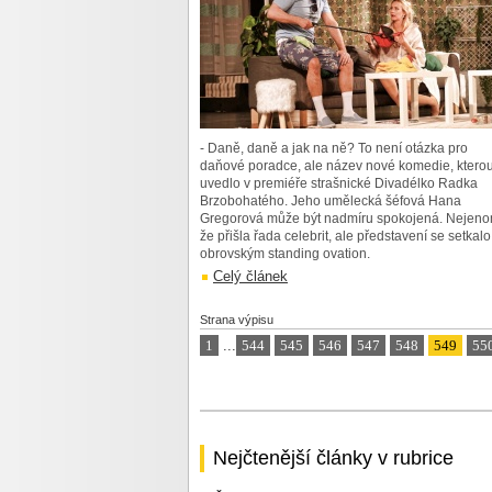
- Daně, daně a jak na ně? To není otázka pro
daňové poradce, ale název nové komedie, ktero
uvedlo v premiéře strašnické Divadélko Radka
Brzobohatého. Jeho umělecká šéfová Hana
Gregorová může být nadmíru spokojená. Nejeno
že přišla řada celebrit, ale představení se setkalo
obrovským standing ovation.
Celý článek
Strana výpisu
1
...
544
545
546
547
548
549
55
Nejčtenější články v rubrice