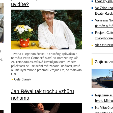
Dvacátý ple
uvidíte?
Ve Žďáru na
Beaty Rajsk
Vanessa Noe
úsměv a ště
Projekt Cul
znevýhodněn
Více z rubri
t
- Praha I Legenda české POP scény, zpěvačka a
herečka Petra Černocká slaví 70. narozeniny. Už
vá
Zajímavo
24. listopadu oslaví své životní jubileum. Při této
příležitosti se uskuteční dvě zásadní události, které
o umělkyni mnohé prozradí. Zřejmě i to, co málokdo
tuší…
Celý článek
Jan Révai tak trochu vzhůru
Nejšikmější
,
nohama
hradu Michal
Na Vltavě p