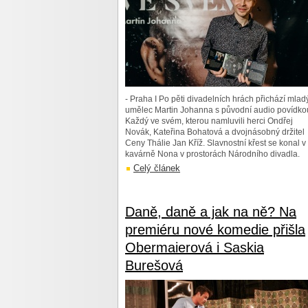
- Praha I Po pěti divadelních hrách přichází mlad
umělec Martin Johanna s původní audio povídko
Každý ve svém, kterou namluvili herci Ondřej
Novák, Kateřina Bohatová a dvojnásobný držitel
Ceny Thálie Jan Kříž. Slavnostní křest se konal v
kavárně Nona v prostorách Národního divadla.
Celý článek
Daně, daně a jak na ně? Na
premiéru nové komedie přišla
Obermaierová i Saskia
Burešová