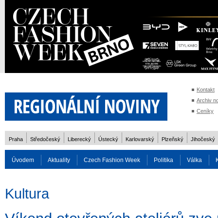
Kontakt
Archiv n
Ceníky
Praha
Středočeský
Liberecký
Ústecký
Karlovarský
Plzeňský
Jihočeský
Úvodem
Aktuality
Czech Fashion Week
Politika
Válka
Auto
Doprava
Zvířata
ZOH Soči 2014
Reality
Cestován
Kultura
Rozhovory