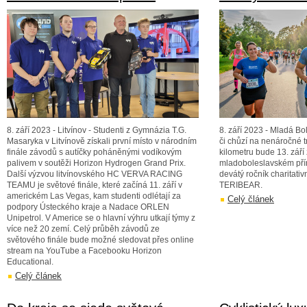
8. září 2023 - Litvínov - Studenti z Gymnázia T.G.
8. září 2023 - Mladá B
Masaryka v Litvínově získali první místo v národním
či chůzí na nenáročné tr
finále závodů s autíčky poháněnými vodíkovým
kilometru bude 13. září
palivem v soutěži Horizon Hydrogen Grand Prix.
mladoboleslavském pří
Další výzvou litvínovského HC VERVA RACING
devátý ročník charitativ
TEAMU je světové finále, které začíná 11. září v
TERIBEAR.
americkém Las Vegas, kam studenti odlétají za
Celý článek
podpory Ústeckého kraje a Nadace ORLEN
Unipetrol. V Americe se o hlavní výhru utkají týmy z
více než 20 zemí. Celý průběh závodů ze
světového finále bude možné sledovat přes online
stream na YouTube a Facebooku Horizon
Educational.
Celý článek