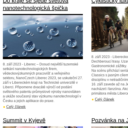
Do kraje se sjede světová
Cyklistický lu
nanotechnologická špička
8. září 2023 - Liberecko
Dechberoucí trasy. Uzav
8. září 2023 - Liberec – Dosud největší tuzemské
Gastronomické zážitky. 
setkání nanotechnologických firem,
Na scénu přichází seriál
vědeckovýzkumných pracovišť a veřejného
Classics s jasným cílem
sektoru, NanoCzech Liberec 2023, se uskuteční 27.
disciplínu v netradiční
září v Libereckém kraji na Technické univerzitě v
16. září zavede až na J
Liberci. Připomene dvacáté výročí od podání
nacházet i fanzóna. Akc
světového patentu průmyslové výroby nanovláken
primátora města Liberc
a ukáže současný stav výzkumu nanotechnologií v
Celý článek
Česku a jejich aplikace do praxe.
Celý článek
Summit v Kyjevě
Pozvánka na J