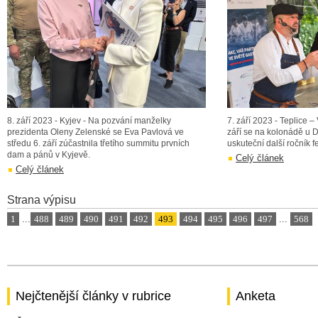
8. září 2023 - Kyjev - Na pozvání manželky
7. září 2023 - Teplice –
prezidenta Oleny Zelenské se Eva Pavlová ve
září se na kolonádě u D
středu 6. září zúčastnila třetího summitu prvních
uskuteční další ročník f
dam a pánů v Kyjevě.
Celý článek
Celý článek
Strana výpisu
1
...
488
489
490
491
492
493
494
495
496
497
...
568
Nejčtenější články v rubrice
Anketa