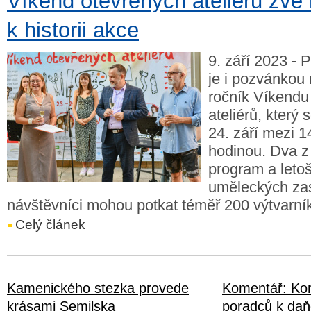
Víkend otevřených ateliérů zve
k historii akce
9. září 2023 - 
je i pozvánkou n
ročník Víkendu
ateliérů, který 
24. září mezi 1
hodinou. Dva z
program a leto
uměleckých za
návštěvníci mohou potkat téměř 200 výtvarní
Celý článek
Kamenického stezka provede
Komentář: Ko
krásami Semilska
poradců k da