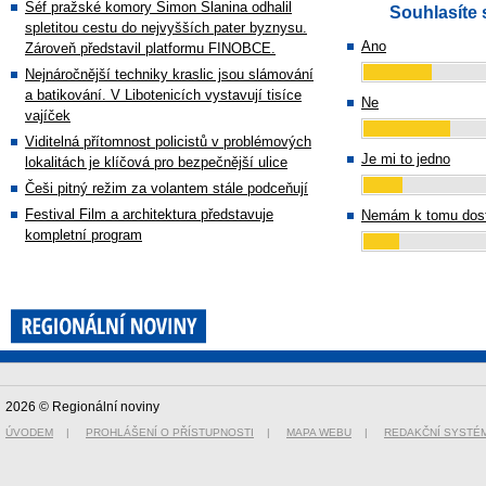
Šéf pražské komory Simon Slanina odhalil
Souhlasíte 
spletitou cestu do nejvyšších pater byznysu.
Ano
Zároveň představil platformu FINOBCE.
Nejnáročnější techniky kraslic jsou slámování
a batikování. V Libotenicích vystavují tisíce
Ne
vajíček
Viditelná přítomnost policistů v problémových
Je mi to jedno
lokalitách je klíčová pro bezpečnější ulice
Češi pitný režim za volantem stále podceňují
Festival Film a architektura představuje
Nemám k tomu dost
kompletní program
2026 © Regionální noviny
ÚVODEM
|
PROHLÁŠENÍ O PŘÍSTUPNOSTI
|
MAPA WEBU
|
REDAKČNÍ SYSTÉ