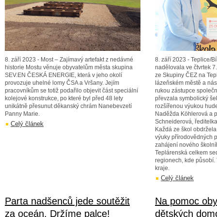
8. září 2023 - Most – Zajímavý artefakt z nedávné
8. září 2023 - Teplice/B
historie Mostu věnuje obyvatelům města skupina
nadělovala ve čtvrtek 7.
SEV.EN ČESKÁ ENERGIE, která v jeho okolí
ze Skupiny ČEZ na Tepl
provozuje uhelné lomy ČSA a Vršany. Jejím
lázeňském městě a násl
pracovníkům se totiž podařilo objevit část speciální
rukou zástupce společn
kolejové konstrukce, po které byl před 48 lety
převzala symbolický šek
unikátně přesunut děkanský chrám Nanebevzetí
rozšířenou výukou hude
Panny Marie.
Naděžda Köhlerová a p
Schneiderová, ředitelk
Celý článek
Každá ze škol obdržel
výuky přírodovědných př
zahájení nového školn
Teplárenská celkem sed
regionech, kde působí. 
kraje.
Celý článek
Parta nadšenců jede soutěžit
Na pomoc oby
za oceán. Držíme palce!
dětských dom