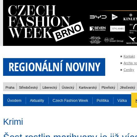
Kontakt
Archiv n
Ceníky
Praha
Středočeský
Liberecký
Ústecký
Karlovarský
Plzeňský
Jihočeský
Úvodem
Aktuality
Czech Fashion Week
Politika
Válka
Auto
Doprava
Zvířata
ZOH Soči 2014
Reality
Cestován
Krimi
Rozhovory