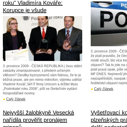
roku" Vladimíra Kováře:
Korupce je všude
3. prosince 2009 - ČES
že platí pravidlo, že čí
místě slouží, tím více t
objasní? Tak to jste n
3. prosince 2009 - ČESKÁ REPUBLIKA | Jsou státní
platí pravý opak, píše v
zakázky zmanipulované, s předem určeným
MF DNES. Nejmenší jih
vítězem? Desítky byznysmenů vám řeknou, že to je
nejúspěšnější, naopak s
běžná praxe, ale jen mimo mikrofon, výjimku udělal
ředitelství objasní nejm
Vladimír Kovář, šéf IT firmy Unicorn a držitel titulu
„Podnikatel roku 2008“, píší ve čtvrtečním vydání
Celý článek
Hospodářské noviny.
Celý článek
Nejvyšší žalobkyně Vesecká
Vyšetřovací k
nařídila prověřit pronájem
plzeňských pr