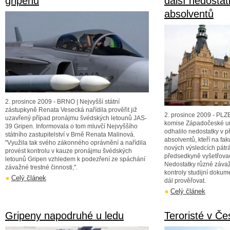
gripenů
další nedostat
absolventů
2. prosince 2009 - BRNO | Nejvyšší státní
zástupkyně Renata Vesecká nařídila prověřit již
2. prosince 2009 - PLZE
uzavřený případ pronájmu švédských letounů JAS-
komise Západočeské uni
39 Gripen. Informovala o tom mluvčí Nejvyššího
odhalilo nedostatky v p
státního zastupitelství v Brně Renata Malinová.
absolventů, kteří na faku
"Využila tak svého zákonného oprávnění a nařídila
nových výsledcích pátrá
provést kontrolu v kauze pronájmu švédských
předsedkyně vyšetřova
letounů Gripen vzhledem k podezření ze spáchání
Nedostatky různé závaž
závažné trestné činnosti,".
kontroly studijní doku
Celý článek
dál prověřovat.
Celý článek
Gripeny napodruhé u ledu
Teroristé v Če