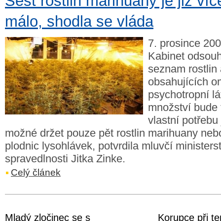
Šest rostlin marihuany je již víc
málo, shodla se vláda
7. prosince 20
Kabinet odsouhl
seznam rostlin
obsahujících 
psychotropní lá
množství bude 
vlastní potřebu
možné držet pouze pět rostlin marihuany nebo
plodnic lysohlávek, potvrdila mluvčí ministers
spravedlnosti Jitka Zinke.
Celý článek
Mladý zločinec se s
Korupce při te