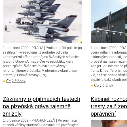
1. prosince 2009 - PRAHA | Protikorupční policie po
1. prosince 2009 - PRA
šestiletém vyšetřování již podruhé odložila
včera odtajnila informa
kontroverzní případ pronájmu švédských stíhacích
islámských teroristů, kt
letounů Gripen Armádě České republiky, který
provést na našem území.
podle zjištění švédské televize provázely
zabíjet lidi. Informace 
mnohamilionové úplatky. V úterním vydání o tom
fronty Dnes. Terorismu
informují Lidové noviny (LN).
víc, než se dosud vědě
služby a úzký okruh poli
Celý článek
Celý článek
Záznamy o přijímacích testech
Kabinet rozho
na plzeňská práva tajemně
tresty za říze
zmizely
oprávnění
1. prosince 2009 - PRAHA/PLZEŇ | Po přijímacích
testech většiny studentů a absolventů plzeňských