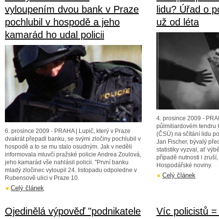
vyloupením dvou bank v Praze
lidu? Úřad o p
pochlubil v hospodě a jeho
už od léta
kamarád ho udal policii
4. prosince 2009 - PRA
půlmiliardovém tendru 
6. prosince 2009 - PRAHA | Lupič, který v Praze
(ČSÚ) na sčítání lidu po
dvakrát přepadl banku, se svými zločiny pochlubil v
Jan Fischer, bývalý pře
hospodě a to se mu stalo osudným. Jak v neděli
statistiky vyzval, ať výb
informovala mluvčí pražské policie Andrea Zoulová,
případě nutnosti i zruší
jeho kamarád vše nahlásil policii. "První banku
Hospodářské noviny.
mladý zločinec vyloupil 24. listopadu odpoledne v
Celý článek
Rubensově ulici v Praze 10.
Celý článek
Ojedinělá výpověď "podnikatele
Víc policistů