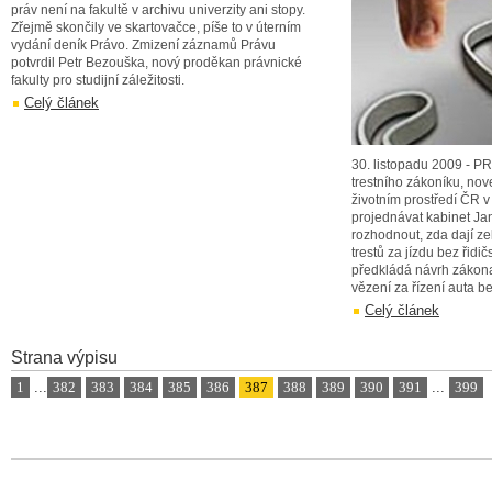
práv není na fakultě v archivu univerzity ani stopy.
Zřejmě skončily ve skartovačce, píše to v úterním
vydání deník Právo. Zmizení záznamů Právu
potvrdil Petr Bezouška, nový proděkan právnické
fakulty pro studijní záležitosti.
Celý článek
30. listopadu 2009 - P
trestního zákoníku, nov
životním prostředí ČR 
projednávat kabinet Jan
rozhodnout, zda dají z
trestů za jízdu bez řid
předkládá návrh zákona
vězení za řízení auta b
Celý článek
Strana výpisu
1
...
382
383
384
385
386
387
388
389
390
391
...
399