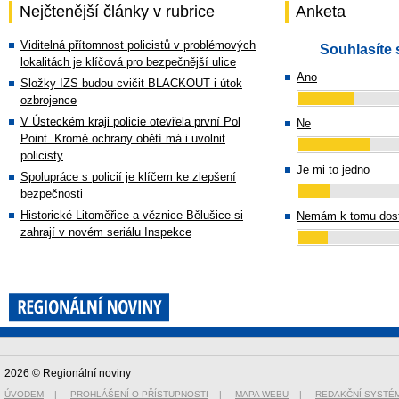
Nejčtenější články v rubrice
Anketa
Viditelná přítomnost policistů v problémových
Souhlasíte 
lokalitách je klíčová pro bezpečnější ulice
Ano
Složky IZS budou cvičit BLACKOUT i útok
ozbrojence
V Ústeckém kraji policie otevřela první Pol
Ne
Point. Kromě ochrany obětí má i uvolnit
policisty
Je mi to jedno
Spolupráce s policií je klíčem ke zlepšení
bezpečnosti
Historické Litoměřice a věznice Bělušice si
Nemám k tomu dost
zahrají v novém seriálu Inspekce
2026 © Regionální noviny
ÚVODEM
|
PROHLÁŠENÍ O PŘÍSTUPNOSTI
|
MAPA WEBU
|
REDAKČNÍ SYSTÉ