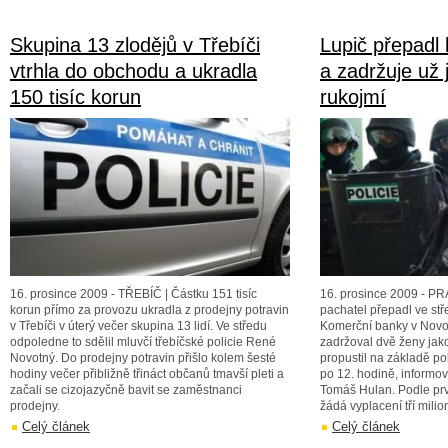
Skupina 13 zlodějů v Třebíči
Lupič přepadl
vtrhla do obchodu a ukradla
a zadržuje už 
150 tisíc korun
rukojmí
16. prosince 2009 - TŘEBÍČ | Částku 151 tisíc
16. prosince 2009 - 
korun přímo za provozu ukradla z prodejny potravin
pachatel přepadl ve s
v Třebíči v úterý večer skupina 13 lidí. Ve středu
Komerční banky v Novod
odpoledne to sdělil mluvčí třebíčské policie René
zadržoval dvě ženy jako
Novotný. Do prodejny potravin přišlo kolem šesté
propustil na základě po
hodiny večer přibližně třináct občanů tmavší pleti a
po 12. hodině, informov
začali se cizojazyčně bavit se zaměstnanci
Tomáš Hulan. Podle prv
prodejny.
žádá vyplacení tří milio
Celý článek
Celý článek