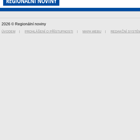
2026 © Regionální noviny
ÚVODEM
|
PROHLÁŠENÍ O PŘÍSTUPNOSTI
|
MAPA WEBU
|
REDAKČNÍ SYSTÉ