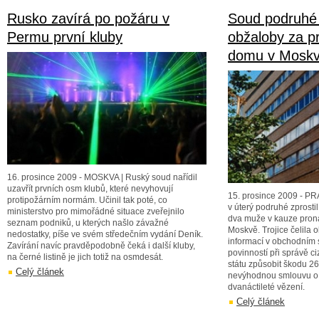
Rusko zavírá po požáru v
Soud podruhé 
Permu první kluby
obžaloby za 
domu v Mosk
16. prosince 2009 - MOSKVA | Ruský soud nařídil
uzavřít prvních osm klubů, které nevyhovují
15. prosince 2009 - PR
protipožárním normám. Učinil tak poté, co
v úterý podruhé zprosti
ministerstvo pro mimořádné situace zveřejnilo
dva muže v kauze pro
seznam podniků, u kterých našlo závažné
Moskvě. Trojice čelila 
nedostatky, píše ve svém středečním vydání Deník.
informací v obchodním 
Zavírání navíc pravděpodobně čeká i další kluby,
povinností při správě c
na černé listině je jich totiž na osmdesát.
státu způsobit škodu 26
Celý článek
nevýhodnou smlouvu o 
dvanáctileté vězení.
Celý článek