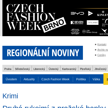
Kontakt
Archiv n
Ceníky
Praha
Středočeský
Liberecký
Ústecký
Karlovarský
Plzeňský
Jihočeský
Úvodem
Aktuality
Czech Fashion Week
Politika
Válka
Auto
Doprava
Zvířata
ZOH Soči 2014
Reality
Cestován
Krimi
Rozhovory