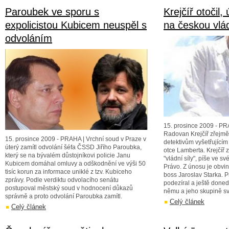
Paroubek ve sporu s
Krejčíř otočil,
expolicistou Kubicem neuspěl s
na českou vlá
odvoláním
15. prosince 2009 - PR
Radovan Krejčíř zřejmě 
15. prosince 2009 - PRAHA | Vrchní soud v Praze v
detektivům vyšetřujícím
úterý zamítl odvolání šéfa ČSSD Jiřího Paroubka,
otce Lamberta. Krejčíř
který se na bývalém důstojníkovi policie Janu
"vládní síly", píše ve s
Kubicem domáhal omluvy a odškodnění ve výši 50
Právo. Z únosu je obvi
tisíc korun za informace uniklé z tzv. Kubiceho
boss Jaroslav Starka. P
zprávy. Podle verdiktu odvolacího senátu
podezíral a ještě doned
postupoval městský soud v hodnocení důkazů
němu a jeho skupině sv
správně a proto odvolání Paroubka zamítl.
Celý článek
Celý článek