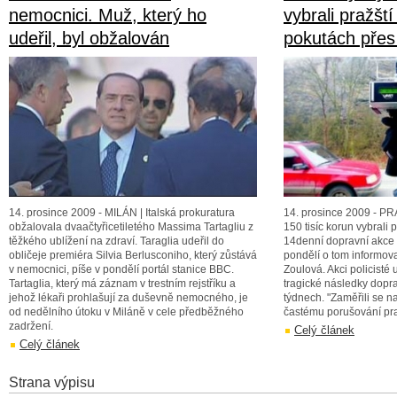
nemocnici. Muž, který ho
vybrali pražští
udeřil, byl obžalován
pokutách přes
14. prosince 2009 - MILÁN | Italská prokuratura
14. prosince 2009 - PRA
obžalovala dvaačtyřicetiletého Massima Tartagliu z
150 tisíc korun vybrali 
těžkého ublížení na zdraví. Taraglia udeřil do
14denní dopravní akce 
obličeje premiéra Silvia Berlusconiho, který zůstává
pondělí o tom informova
v nemocnici, píše v pondělí portál stanice BBC.
Zoulová. Akci policisté
Tartaglia, který má záznam v trestním rejstříku a
tragické následky dopr
jehož lékaři prohlašují za duševně nemocného, je
týdnech. "Zaměřili se n
od nedělního útoku v Miláně v cele předběžného
častému porušování pra
zadržení.
Celý článek
Celý článek
Strana výpisu