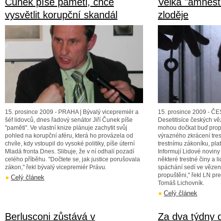
Čunek píše paměti, chce
Velká "amnest
vysvětlit korupční skandál
zloděje
15. prosince 2009 - PRAHA | Bývalý vicepremiér a
15. prosince 2009 - Č
šéf lidovců, dnes řadový senátor Jiří Čunek píše
Desetitisíce českých v
"paměti". Ve vlastní knize plánuje zachytit svůj
mohou dočkat buď prop
pohled na korupční aféru, která ho provázela od
výrazného zkrácení tres
chvíle, kdy vstoupil do vysoké politiky, píše úterní
trestnímu zákoníku, pla
Mladá fronta Dnes. Slibuje, že v ní odhalí pozadí
Informují Lidové noviny 
celého příběhu. "Dočtete se, jak justice porušovala
některé trestné činy a li
zákon," řekl bývalý vicepremiér Právu.
spáchání sedí ve vězen
propuštěni," řekl LN p
Celý článek
Tomáš Lichovník.
Celý článek
Berlusconi zůstává v
Za dva týdny 