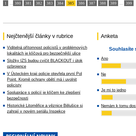
1
...
380
381
382
383
384
385
386
387
388
389
...
399
Nejčtenější články v rubrice
Anketa
Viditelná přítomnost policistů v problémových
Souhlasíte 
lokalitách je klíčová pro bezpečnější ulice
Ano
Složky IZS budou cvičit BLACKOUT i útok
ozbrojence
V Ústeckém kraji policie otevřela první Pol
Ne
Point. Kromě ochrany obětí má i uvolnit
policisty
Je mi to jedno
Spolupráce s policií je klíčem ke zlepšení
bezpečnosti
Historické Litoměřice a věznice Bělušice si
Nemám k tomu dost
zahrají v novém seriálu Inspekce