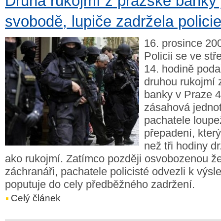
Druhá rukojmí z pražské banky 
svobodě, lupiče zadržela polici
16. prosince 20
Policii se ve st
14. hodině poda
druhou rukojmí 
banky v Praze 4
zásahová jednot
pachatele loup
přepadení, kter
než tři hodiny d
ako rukojmí. Zatímco později osvobozenou že
záchranáři, pachatele policisté odvezli k výs
poputuje do cely předběžného zadržení.
Celý článek