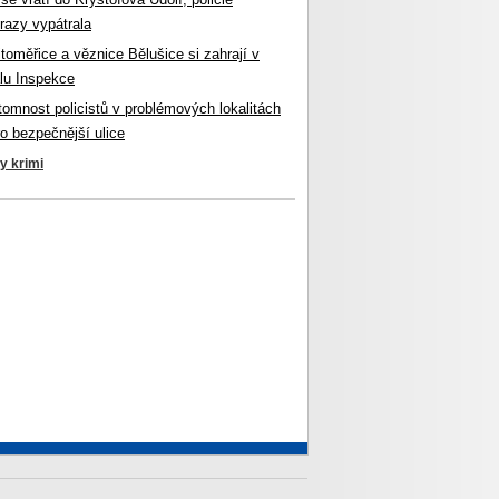
razy vypátrala
itoměřice a věznice Bělušice si zahrají v
lu Inspekce
ítomnost policistů v problémových lokalitách
ro bezpečnější ulice
ky krimi