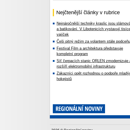
Nejčtenější články v rubrice
Nejnáročnější techniky kraslic jsou slámov
a batikování. V Libotenicích vystavují tisíc
vajíček
Češi pitný režim za volantem stále podceňu
Festival Film a architektura představuje
kompletní program
Síť čerpacích stanic ORLEN zmodernizuje 
rozšíří elektromobilní infrastrukturu
Zákazníci opět rozhodnou o podpoře mladý
hokejistů