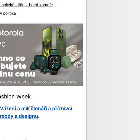
mbolické klíče k horní komoře
y politika
ashion Week
Vážení a milí čtenáři a příznivci
módy a designu,