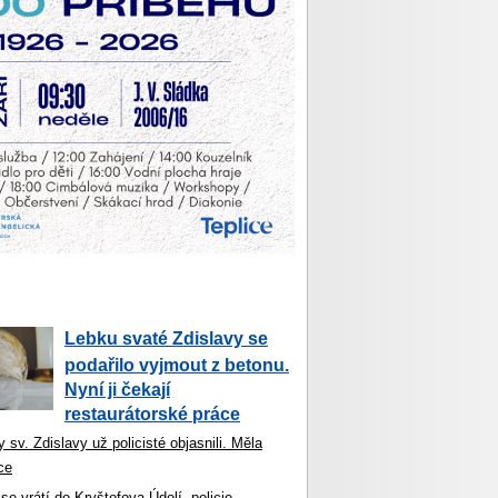
Lebku svaté Zdislavy se
podařilo vyjmout z betonu.
Nyní ji čekají
restaurátorské práce
 sv. Zdislavy už policisté objasnili. Měla
ce
se vrátí do Kryštofova Údolí, policie