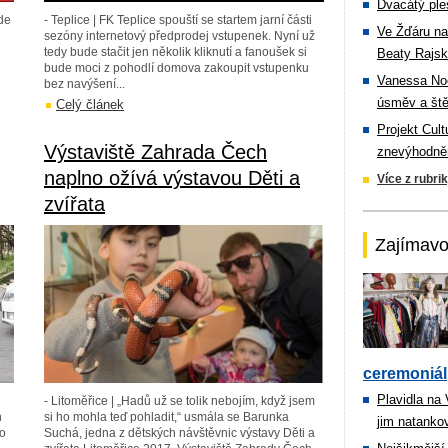
Dvacátý ple
ede
- Teplice | FK Teplice spouští se startem jarní části
Ve Žďáru na
sezóny internetový předprodej vstupenek. Nyní už
tedy bude stačit jen několik kliknutí a fanoušek si
Beaty Rajsk
bude moci z pohodlí domova zakoupit vstupenku
Vanessa Noe
bez navýšení...
úsměv a ště
Celý článek
Projekt Cul
Výstaviště Zahrada Čech
znevýhodněn
naplno ožívá výstavou Děti a
Více z rubri
zvířata
Zajímavo
ceremoniál
Plavidla na
- Litoměřice | „Hadů už se tolik nebojím, když jsem
h
si ho mohla teď pohladit,“ usmála se Barunka
jim natanko
ko
Suchá, jedna z dětských návštěvnic výstavy Děti a