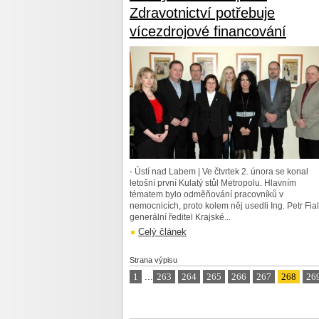
Zdravotnictví potřebuje
vícezdrojové financování
- Ústí nad Labem | Ve čtvrtek 2. února se konal
letošní první Kulatý stůl Metropolu. Hlavním
tématem bylo odměňování pracovníků v
nemocnicích, proto kolem něj usedli Ing. Petr Fial
generální ředitel Krajské...
Celý článek
Strana výpisu
1
...
263
264
265
266
267
268
26