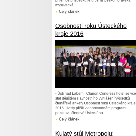
příjemce příspěvku je určena Českomoravská
myslivecká...
Celý článek
Osobnosti roku Ústeckého
kraje 2016
- Ústí nad Labem | Clarion Congress hotel se vče
stal dějištěm slavnostního vyhlášení výsledků
čtenářské ankety Osobnost roku Ústeckého kraje
2016. Hosty přišli v doprovodném programu
pozdravit členové Ústeckého...
Celý článek
Kulatý stůl Metropolu: