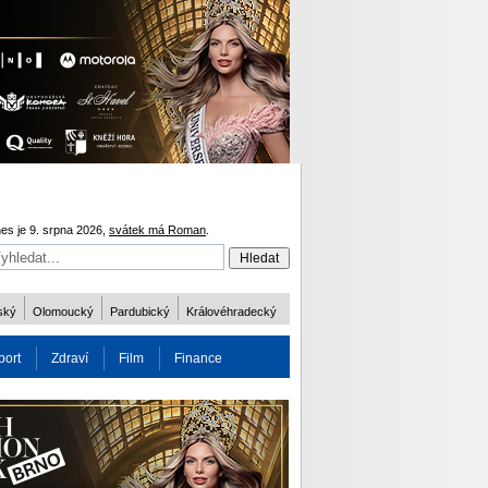
es je 9. srpna 2026,
svátek má Roman
.
ský
Olomoucký
Pardubický
Královéhradecký
port
Zdraví
Film
Finance
obnost
Více
ODM 2016