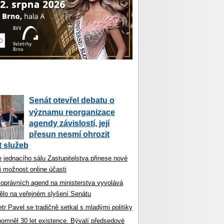
Senát otevřel debatu o
významu reorganizace
agendy závislostí, její
přesun nesmí ohrozit
 služeb
 jednacího sálu Zastupitelstva přinese nové
i možnost online účasti
koprávních agend na ministerstva vyvolává
ělo na veřejném slyšení Senátu
tr Pavel se tradičně setkal s mladými politiky
ipomněl 30 let existence. Bývalí předsedové