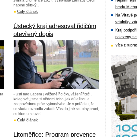
Nejšikmější
zvířata Litoměřice 2017. Výstaviště Zahrady Čech
naplnil dětský...
hradu Michal
Celý článek
Na Vltavě p
vrtulníky zá
Ústecký kraj adresoval řidičům
Kraj podpoři
otevřený dopis
nalezeny sc
Více z rubri
ra
- Ústí nad Labem | Vážené řidičky, vážení řidiči,
kolegové, jsme si vědomi toho, jak důležitou a
zodpovědnou práci vykonáváte. Je v pořádku, že
se vláda rozhodla zařadit Vás do jiné skupiny prací,
se kterou souvisí...
Celý článek
Litoměřice: Program prevence