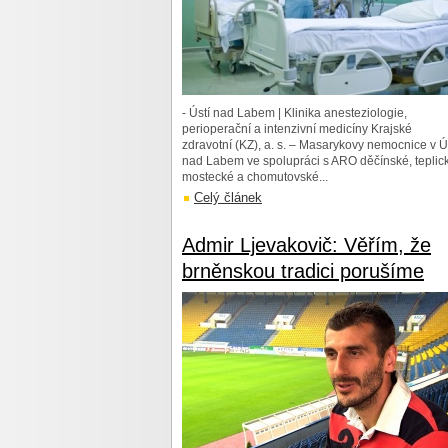
- Ústí nad Labem | Klinika anesteziologie,
perioperační a intenzivní medicíny Krajské
zdravotní (KZ), a. s. – Masarykovy nemocnice v Ú
nad Labem ve spolupráci s ARO děčínské, teplic
mostecké a chomutovské...
Celý článek
Admir Ljevakovič: Věřím, že
brněnskou tradici porušíme