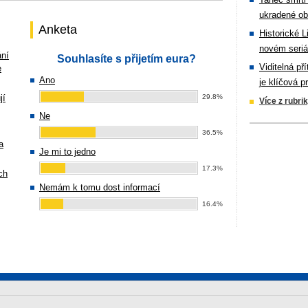
ukradené ob
Anketa
Historické L
novém seriá
ání
Souhlasíte s přijetím eura?
Viditelná př
e
Ano
je klíčová p
jí
29.8%
Více z rubri
Ne
36.5%
a
Je mi to jedno
17.3%
ch
Nemám k tomu dost informací
16.4%