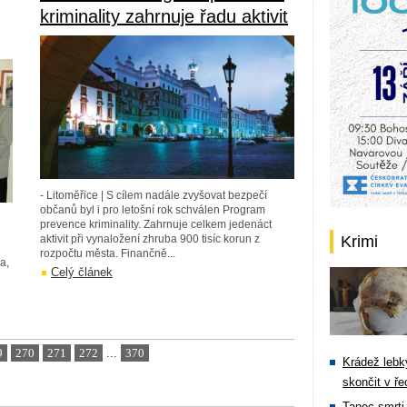
kriminality zahrnuje řadu aktivit
- Litoměřice | S cílem nadále zvyšovat bezpečí
občanů byl i pro letošní rok schválen Program
prevence kriminality. Zahrnuje celkem jedenáct
aktivit při vynaložení zhruba 900 tisíc korun z
Krimi
rozpočtu města. Finančně...
a,
Celý článek
9
270
271
272
...
370
Krádež lebky
skončit v ře
Tanec smrti 