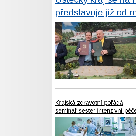
představuje již od 
Krajská zdravotní pořádá
seminář sester intenzivní péč