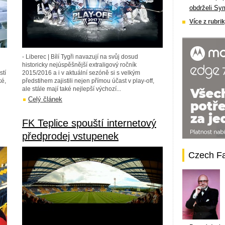
obdrželi Sy
Více z rubrik
- Liberec | Bílí Tygři navazují na svůj dosud
historicky nejúspěšnější extraligový ročník
stí
2015/2016 a i v aktuální sezóně si s velkým
ké,
předstihem zajistili nejen přímou účast v play-off,
ale stále mají také nejlepší výchozí...
Celý článek
FK Teplice spouští internetový
předprodej vstupenek
Czech F