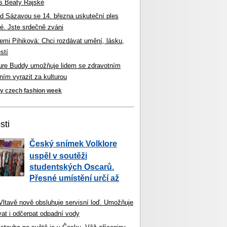
s Beaty Rajské
d Sázavou se 14. března uskuteční ples
é. Jste srdečně zváni
mi Pihiková: Chci rozdávat umění, lásku,
stí
ture Buddy umožňuje lidem se zdravotním
ím vyrazit za kulturou
ky czech fashion week
sti
Český snímek Volklore
uspěl v soutěži
studentských Oscarů.
Přesné umístění určí až
 Vltavě nově obsluhuje servisní loď. Umožňuje
vat i odčerpat odpadní vody