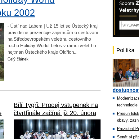
roku 2002
- Ústí nad Labem | Už 15 let se Ústecký kraj
pravidelně prezentuje zájemcům o cestování
na Středoevropském veletrhu cestovního
ruchu Holiday World. Letos v rámci veletrhu
Politika
hejtman Ústeckého kraje Oldřich...
Celý článek
dostupnost
Modernizace
Bílí Tygři: Prodej vstupenek na
technologie 
e
čtvrtfinále začíná již 20. února
Přesun lids
obavy, zazn
Prezident Pe
Senát si př