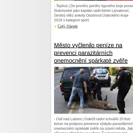
- Teplice | Do prvního jarního ligového boje pov
žlutomodré jako kapitán opět Admir Ljevaković,
čerstvý vítěz ankety Osobnost Ústeckého kraje
2016 v kategorii sport.
Celý článek
Město vyčlenilo peníze na
prevenci parazitárních
onemocnění spárkaté zvěře
- Ústí nad Labem | Ústečtí radní schválili 20 tisíc
korun na podporu prevence výskytu parazitárníc
onemocnění spárkaté zvěře na území města. Ja