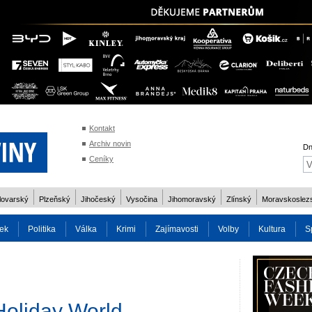
Kontakt
Archiv novin
Dn
Ceníky
lovarský
Plzeňský
Jihočeský
Vysočina
Jihomoravský
Zlínský
Moravskoslez
ek
Politika
Válka
Krimi
Zajímavosti
Volby
Kultura
S
2014
Reality
Cestování
Volby 2013
Technika
Charita
Os
Holiday World