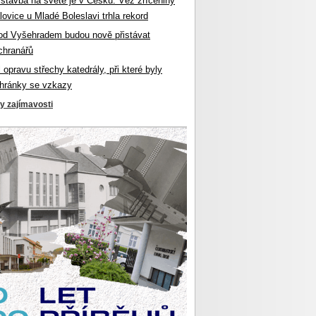
 stavba na světě je v Česku. Věž zříceniny
ovice u Mladé Boleslavi trhla rekord
od Vyšehradem budou nově přistávat
chranářů
l opravu střechy katedrály, při které byly
hránky se vzkazy
ky zajímavosti