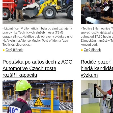
- Litoměřice | V Litoměřicích byla po zimě zahájena
- Teplice | Nemocnice T
pracovníky Technických služeb města (TSM)
společnost Krajská zdra
oprava silnic. „Nejdříve byly opraveny výtluky v ulici
dubna od 17.30 hodin v 
Na Výsluní a Alfonse Muchy. Poté přijde na řadu
Zámeckém náměstí v Tep
Teplická, Liberecká...
koncert pod...
Celý článek
Celý článek
Poptávka po autosklech z AGC
Rodiče pozor!
Automotive Czech roste,
hledá kandidá
rozšíří kapacitu
výzkum