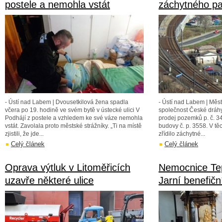
postele a nemohla vstát
záchytného pa
- Ústí nad Labem | Dvousetkilová žena spadla
- Ústí nad Labem | Měs
včera po 19. hodině ve svém bytě v ústecké ulici V
společnost České dráhy
Podhájí z postele a vzhledem ke své váze nemohla
prodej pozemků p. č. 34
vstát. Zavolala proto městské strážníky. „Ti na místě
budovy č. p. 3558. V tě
zjistili, že jde...
zřídilo záchytné...
Celý článek
Celý článek
Oprava výtluk v Litoměřicích
Nemocnice Tep
uzavře některé ulice
Jarní benefičn