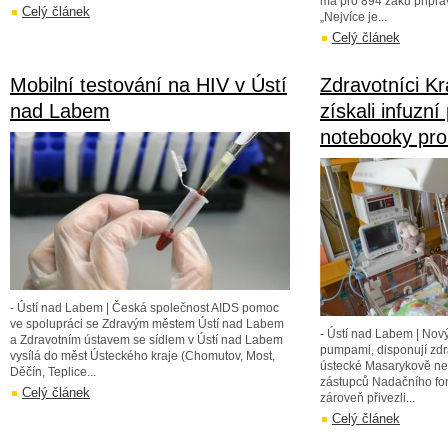
má pro 894 žáků připra
Celý článek
„Nejvíce je...
Celý článek
Mobilní testování na HIV v Ústí
Zdravotníci Kr
nad Labem
získali infuzn
notebooky pro
- Ústí nad Labem | Česká společnost AIDS pomoc
ve spolupráci se Zdravým městem Ústí nad Labem
- Ústí nad Labem | Nov
a Zdravotním ústavem se sídlem v Ústí nad Labem
pumpami, disponují zdra
vysílá do měst Ústeckého kraje (Chomutov, Most,
ústecké Masarykově nem
Děčín, Teplice...
zástupců Nadačního fon
Celý článek
zároveň přivezli...
Celý článek