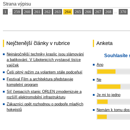
Strana výpisu
1
...
259
260
261
262
263
264
265
266
267
268
...
370
Nejčtenější články v rubrice
Anketa
Nejnáročnější techniky kraslic jsou slámování
Souhlasíte 
a batikování. V Libotenicích vystavují tisíce
Ano
vajíček
Češi pitný režim za volantem stále podceňují
Festival Film a architektura představuje
Ne
kompletní program
Síť čerpacích stanic ORLEN zmodernizuje a
Je mi to jedno
rozšíří elektromobilní infrastrukturu
Zákazníci opět rozhodnou o podpoře mladých
hokejistů
Nemám k tomu dost