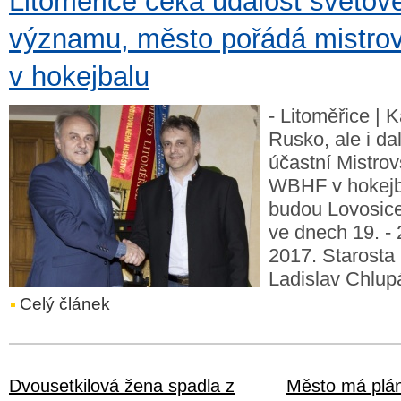
Litoměřice čeká událost světov
významu, město pořádá mistrov
v hokejbalu
- Litoměřice |
Rusko, ale i dal
účastní Mistrov
WBHF v hokejba
budou Lovosice
ve dnech 19. - 
2017. Starosta 
Ladislav Chlupáč
Celý článek
Dvousetkilová žena spadla z
Město má plán