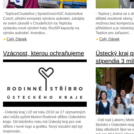
- Teplice/Chudeřice | Společnost AGC Automotive
- Teplice | Jedná se o 
Czech, přední evropský výrobce autoskel, zahájila
dětské mozkové obrny, v
ve svém závodě v Chudeřicích na Teplicku
možnou bez kompenzač
výstavbu nové výrobní haly. Rozšíří kapacity na
přihlášení a je následu
výrobu autoskel. Investice...
Teplice pro zařazení...
Celý článek
Celý článek
Vzácnost, kterou ochraňujeme
Ústecký kraj př
stipendia 3 mi
- Ústecký kraj | Už od roku 2016 se 27 významných
akcí může pyšnit titulem Rodinné stříbro Ústeckého
- Ústí nad Labem | Moti
kraje. Od letošního roku má Ústecký kraj pro své
školství v Ústeckém kra
stříbro i nové logo a grafiku. Nový vizuální styl byl
žáky středních škol ve
inspirován...