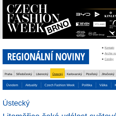
Kontakt
Archiv n
Ceníky
Praha
Středočeský
Liberecký
Ústecký
Karlovarský
Plzeňský
Jihočeský
Úvodem
Aktuality
Czech Fashion Week
Politika
Válka
Auto
Doprava
Zvířata
ZOH Soči 2014
Reality
Cestován
Ústecký
Rozhovory