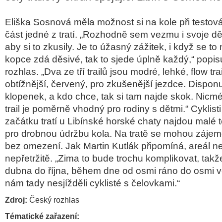
Eliška Sosnová měla možnost si na kole při testov
část jedné z tratí. „Rozhodně sem vezmu i svoje dět
aby si to zkusily. Je to úžasný zážitek, i když se to
kopce zdá děsivé, tak to sjede úplně každý,“ popi
rozhlas. „Dva ze tří trailů jsou modré, lehké, flow tra
obtížnější, červený, pro zkušenější jezdce. Dispon
klopenek, a kdo chce, tak si tam najde skok. Nicmé
trail je poměrně vhodný pro rodiny s dětmi.“ Cyklist
začátku tratí u Libínské horské chaty najdou malé
pro drobnou údržbu kola. Na tratě se mohou zájemc
bez omezení. Jak Martin Kutlák připomíná, areál 
nepřetržitě. „Zima to bude trochu komplikovat, tak
dubna do října, během dne od osmi ráno do osmi v
nám tady nesjížděli cyklisté s čelovkami.“
Zdroj:
Český rozhlas
Tématické zařazení: