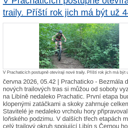
V Prachaticích postupně otevíra
traily. Příští rok jich má být už 
V Prachaticích postupně otevírají nové traily. Příští rok jich má být
června 2026, 05.42 | Prachaticko - Bezmála d
nových trailových tras si můžou od soboty vyz
na Libíně nedaleko Prachatic. První etapa bu
klopenými zatáčkami a skoky zahrnuje celkem t
Stavitelé je nedaleko vrcholu hory připravoval
loňského podzimu. V dalších třech etapách m
celý trailový okruh spojující Libín s Černou ho