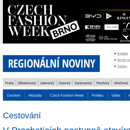
Kontakt
Archiv n
Ceníky
Praha
Středočeský
Liberecký
Ústecký
Karlovarský
Plzeňský
Jihočeský
Úvodem
Aktuality
Czech Fashion Week
Politika
Válka
Auto
Doprava
Zvířata
ZOH Soči 2014
Reality
Cestován
Cestování
Rozhovory