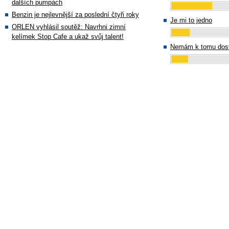
dalších pumpách
Benzin je nejlevnější za poslední čtyři roky
Je mi to jedno
ORLEN vyhlásil soutěž: Navrhni zimní
kelímek Stop Cafe a ukaž svůj talent!
Nemám k tomu dost