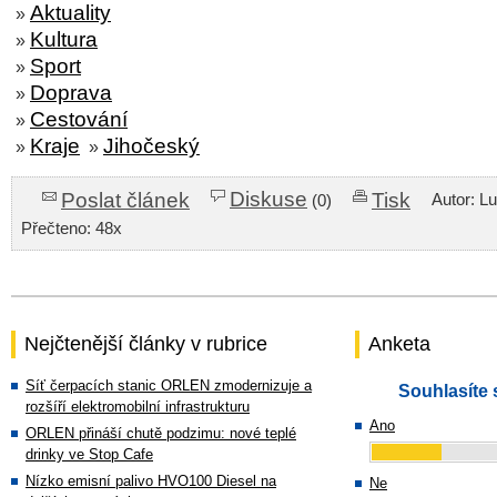
Aktuality
»
Kultura
»
Sport
»
Doprava
»
Cestování
»
Kraje
Jihočeský
»
»
Diskuse
Poslat článek
Tisk
Autor: L
(0)
Přečteno: 48x
Nejčtenější články v rubrice
Anketa
Síť čerpacích stanic ORLEN zmodernizuje a
Souhlasíte 
rozšíří elektromobilní infrastrukturu
Ano
ORLEN přináší chutě podzimu: nové teplé
drinky ve Stop Cafe
Nízko emisní palivo HVO100 Diesel na
Ne