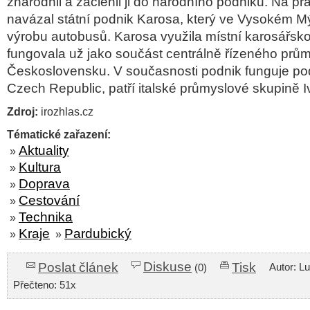
znárodnil a začlenil ji do národního podniku. Na pr
navázal státní podnik Karosa, který ve Vysokém Mý
výrobu autobusů. Karosa využila místní karosářskou
fungovala už jako součást centrálně řízeného prům
Československu. V současnosti podnik funguje p
Czech Republic, patří italské průmyslové skupině 
Zdroj:
irozhlas.cz
Tématické zařazení:
Aktuality
»
Kultura
»
Doprava
»
Cestování
»
Technika
»
Kraje
Pardubický
»
»
Diskuse
Poslat článek
Tisk
Autor: L
(0)
Přečteno: 51x