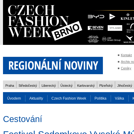
Kontakt
Archiv n
Ceníky
Praha
Středočeský
Liberecký
Ústecký
Karlovarský
Plzeňský
Jihočeský
Úvodem
Aktuality
Czech Fashion Week
Politika
Válka
Auto
Doprava
Zvířata
ZOH Soči 2014
Reality
Cestován
Cestování
Rozhovory