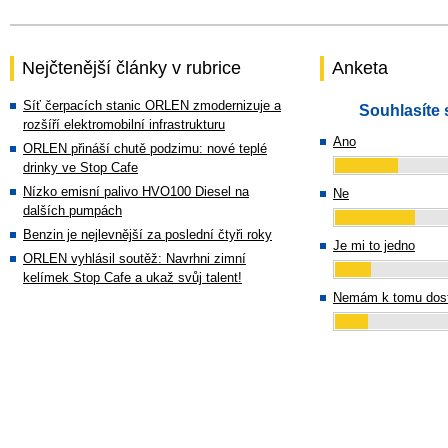
Nejčtenější články v rubrice
Anketa
Síť čerpacích stanic ORLEN zmodernizuje a
Souhlasíte 
rozšíří elektromobilní infrastrukturu
Ano
ORLEN přináší chutě podzimu: nové teplé
drinky ve Stop Cafe
Nízko emisní palivo HVO100 Diesel na
Ne
dalších pumpách
Benzin je nejlevnější za poslední čtyři roky
Je mi to jedno
ORLEN vyhlásil soutěž: Navrhni zimní
kelímek Stop Cafe a ukaž svůj talent!
Nemám k tomu dost