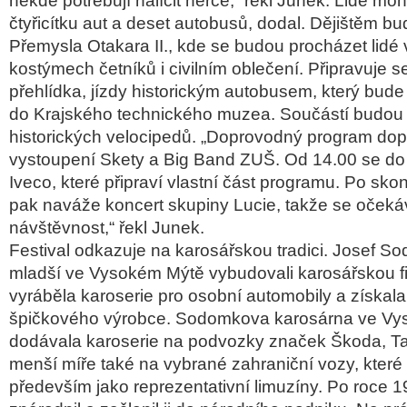
někde potřebují nalíčit herce,“ řekl Junek. Lidé mo
čtyřicítku aut a deset autobusů, dodal. Dějištěm b
Přemysla Otakara II., kde se budou procházet lidé
kostýmech četníků i civilním oblečení. Připravuje 
přehlídka, jízdy historickým autobusem, který bude
do Krajského technického muzea. Součástí budou 
historických velocipedů. „Doprovodný program dop
vystoupení Skety a Big Band ZUŠ. Od 14.00 se do
Iveco, které připraví vlastní část programu. Po skon
pak naváže koncert skupiny Lucie, takže se očeká
návštěvnost,“ řekl Junek.
Festival odkazuje na karosářskou tradici. Josef So
mladší ve Vysokém Mýtě vybudovali karosářskou fi
vyráběla karoserie pro osobní automobily a získala
špičkového výrobce. Sodomkova karosárna ve V
dodávala karoserie na podvozky značek Škoda, Ta
menší míře také na vybrané zahraniční vozy, které 
především jako reprezentativní limuzíny. Po roce 19