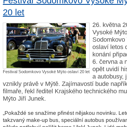
Festival Sodomkovo Vysoké Mý
20 let
26. května 2
Vysoké Mýto 
Sodomkovo 
oslaví letos
konání přip
6. června a 
opět uvidí hi
Festival Sodomkovo Vysoké Mýto oslaví 20 let
a autobusy, j
vznikly právě v Mýtě. Zajímavostí bude napří
filmaře, řekl ředitel Krajského technického 
Mýto Jiří Junek.
„Pokaždé se snažíme přinést nějakou novinku. Let
takzvaný make-up bus, speciální autobus používaný