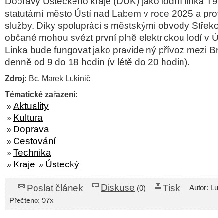
Dopravy Ústeckého kraje (DÚK) jako lodní linka T94
statutární město Ústí nad Labem v roce 2025 a prov
služby. Díky spolupráci s městskými obvody Střek
občané mohou svézt první plně elektrickou lodí v Ú
Linka bude fungovat jako pravidelný přívoz mezi
denně od 9 do 18 hodin (v létě do 20 hodin).
Zdroj:
Bc. Marek Lukinič
Tématické zařazení:
Aktuality
»
Kultura
»
Doprava
»
Cestování
»
Technika
»
Kraje
Ústecký
»
»
Diskuse
Poslat článek
Tisk
Autor: L
(0)
Přečteno: 97x