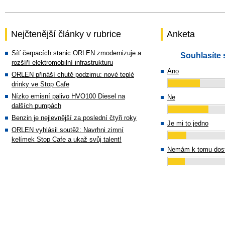
Nejčtenější články v rubrice
Anketa
Síť čerpacích stanic ORLEN zmodernizuje a
Souhlasíte 
rozšíří elektromobilní infrastrukturu
Ano
ORLEN přináší chutě podzimu: nové teplé
drinky ve Stop Cafe
Nízko emisní palivo HVO100 Diesel na
Ne
dalších pumpách
Benzin je nejlevnější za poslední čtyři roky
Je mi to jedno
ORLEN vyhlásil soutěž: Navrhni zimní
kelímek Stop Cafe a ukaž svůj talent!
Nemám k tomu dost