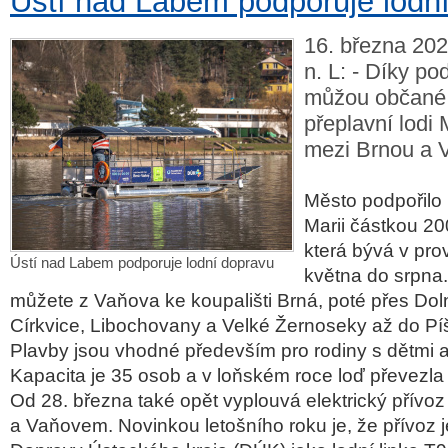
Ústí nad Labem podporuje lodn
16. března 202
n. L: - Díky p
můžou občané 
přeplavní lodi 
mezi Brnou a 
Město podpořilo 
Marii částkou 200
která bývá v pr
Ústí nad Labem podporuje lodní dopravu
května do srpna.
můžete z Vaňova ke koupališti Brná, poté přes Doln
Církvice, Libochovany a Velké Žernoseky až do Píš
Plavby jsou vhodné především pro rodiny s dětmi a
Kapacita je 35 osob a v loňském roce loď převezla 
Od 28. března také opět vyplouvá elektrický přívo
a Vaňovem. Novinkou letošního roku je, že přívoz j