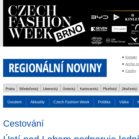
Kontakt
Archiv n
Ceníky
Praha
Středočeský
Liberecký
Ústecký
Karlovarský
Plzeňský
Jihočeský
Úvodem
Aktuality
Czech Fashion Week
Politika
Válka
Auto
Doprava
Zvířata
ZOH Soči 2014
Reality
Cestován
Cestování
Rozhovory