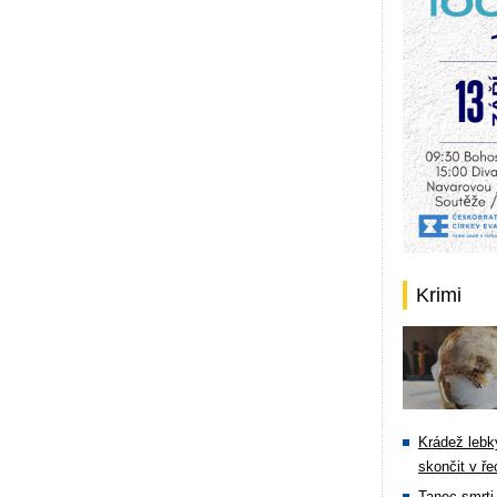
Krimi
Krádež lebky
skončit v ře
Tanec smrti 