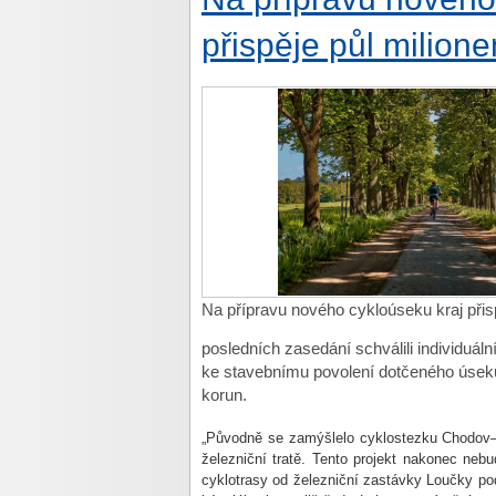
přispěje půl milion
Na přípravu nového cykloúseku kraj přis
posledních zasedání schválili individuál
ke stavebnímu povolení dotčeného úseku
korun.
„Původně se zamýšlelo cyklostezku Chodov–Lo
železniční tratě. Tento projekt nakonec nebu
cyklotrasy od železniční zastávky Loučky p