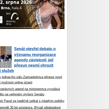
Senát otevřel debatu o
významu reorganizace
agendy závislostí, její
přesun nesmí ohrozit
 služeb
 jednacího sálu Zastupitelstva přinese nové
i možnost online účasti
koprávních agend na ministerstva vyvolává
ělo na veřejném slyšení Senátu
tr Pavel se tradičně setkal s mladými politiky
ipomněl 30 let existence. Bývalí předsedové