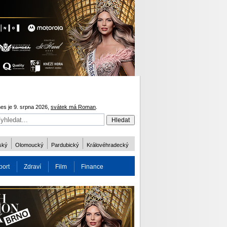
es je 9. srpna 2026,
svátek má Roman
.
ský
Olomoucký
Pardubický
Královéhradecký
port
Zdraví
Film
Finance
obnost
Více
ODM 2016