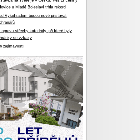
 stavba na světě je v Česku. Věž zříceniny
ovice u Mladé Boleslavi trhla rekord
od Vyšehradem budou nově přistávat
chranářů
l opravu střechy katedrály, při které byly
hránky se vzkazy
ky zajímavosti