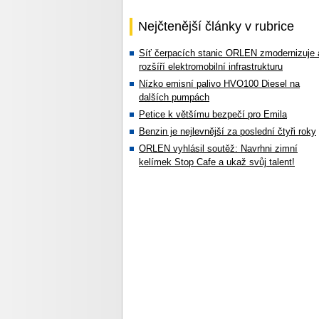
Nejčtenější články v rubrice
Síť čerpacích stanic ORLEN zmodernizuje 
rozšíří elektromobilní infrastrukturu
Nízko emisní palivo HVO100 Diesel na
dalších pumpách
Petice k většímu bezpečí pro Emila
Benzin je nejlevnější za poslední čtyři roky
ORLEN vyhlásil soutěž: Navrhni zimní
kelímek Stop Cafe a ukaž svůj talent!