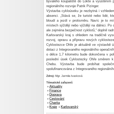
bývalého koupaliště do Lokte a vyústěním pří
regionálního rozvoje Patrik Pizinger.
Výstavba cykloúseku je nezbytná i vzhledem
absenci. „Stává se, že turisté nebo lidé, k
bloudí a jezdí v protisměru. Navíc je to m
místech sjíždějí nebo vjíždějí na dálnici. P
ale zejména bezpečnost cyklistů,“ doplnil radn
Karlovarský kraj s ohledem na tradičně vyso
rozvoj, opravu a přípravu nových cyklosteze
Cyklostezce Ohře je aktuálně ve výstavbě ú
dotaci z Integrovaného regionálního operační
o délce 1,7 kilometru bude dokončena v po
poslední úsek Cyklostezky Ohře směrem k 
Chebu. Výstavba bude probíhat společn
spolufinancována z Integrovaného regionální
Zdroj:
Mgr. Jarmila Ivasková
Tématické zařazení:
Aktuality
»
Finance
»
Doprava
»
Cestování
»
Charita
»
Kraje
Karlovarský
»
»