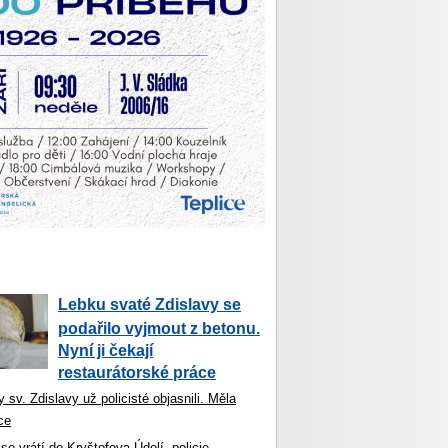
Lebku svaté Zdislavy se
podařilo vyjmout z betonu.
Nyní ji čekají
restaurátorské práce
 sv. Zdislavy už policisté objasnili. Měla
ce
se vrátí do Kryštofova Údolí, policie