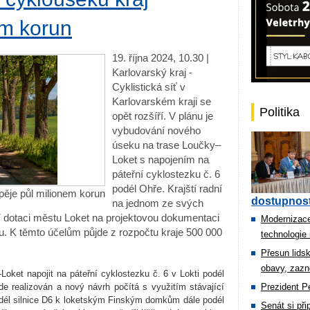
em korun
19. října 2024, 10.30 |
Karlovarský kraj -
Cyklistická síť v
Karlovarském kraji se
Politika
opět rozšíří. V plánu je
vybudování nového
úseku na trase Loučky–
Loket s napojením na
páteřní cyklostezku č. 6
podél Ohře. Krajští radní
pěje půl milionem korun
dostupnost
na jednom ze svých
ní dotaci městu Loket na projektovou dokumentaci
Modernizace
. K těmto účelům půjde z rozpočtu kraje 500 000
technologie 
Přesun lids
obavy, zazn
ket napojit na páteřní cyklostezku č. 6 v Lokti podél
de realizován a nový návrh počítá s využitím stávající
Prezident Pe
odél silnice D6 k loketským Finským domkům dále podél
Senát si př