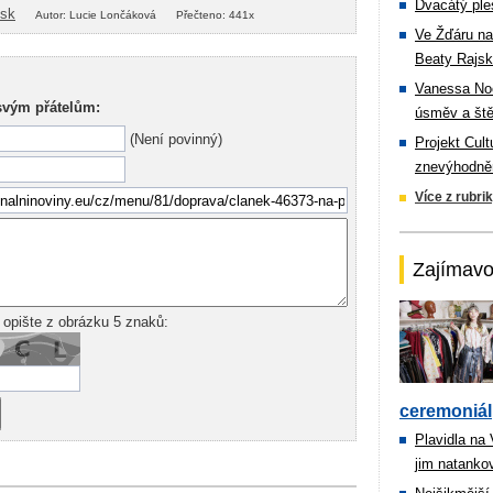
Dvacátý ple
isk
Autor: Lucie Lončáková
Přečteno: 441x
Ve Žďáru na
Beaty Rajsk
Vanessa Noe
svým přátelům:
úsměv a ště
(Není povinný)
Projekt Cul
znevýhodněn
Více z rubri
Zajímavo
 opište z obrázku 5 znaků:
ceremoniál
Plavidla na
jim natanko