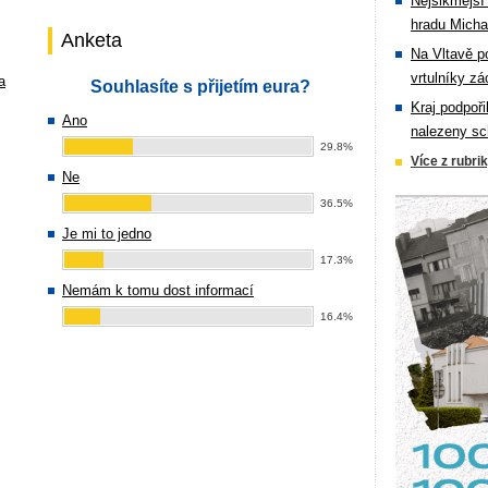
Nejšikmější
hradu Michal
Anketa
Na Vltavě p
vrtulníky zá
a
Souhlasíte s přijetím eura?
Kraj podpoři
Ano
nalezeny sc
29.8%
Více z rubri
Ne
36.5%
Je mi to jedno
17.3%
Nemám k tomu dost informací
16.4%