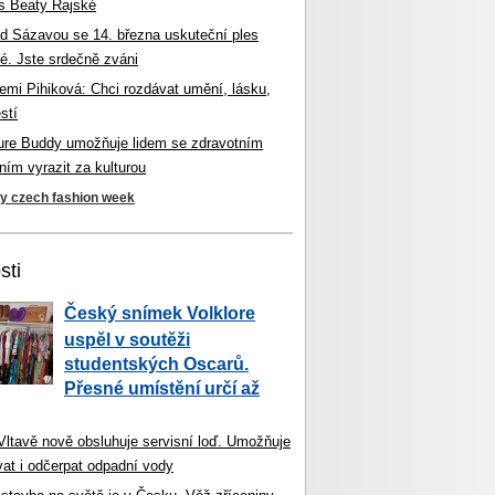
s Beaty Rajské
d Sázavou se 14. března uskuteční ples
é. Jste srdečně zváni
mi Pihiková: Chci rozdávat umění, lásku,
stí
ture Buddy umožňuje lidem se zdravotním
ím vyrazit za kulturou
ky czech fashion week
sti
Český snímek Volklore
uspěl v soutěži
studentských Oscarů.
Přesné umístění určí až
 Vltavě nově obsluhuje servisní loď. Umožňuje
vat i odčerpat odpadní vody