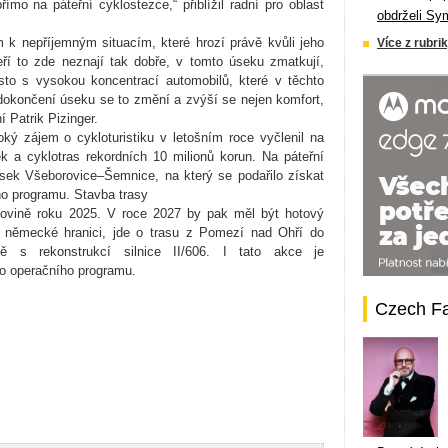
mo na páteřní cyklostezce,“ přiblížil radní pro oblast
obdrželi Sy
 k nepříjemným situacím, které hrozí právě kvůli jeho
Více z rubrik
teří to zde neznají tak dobře, v tomto úseku zmatkují,
ísto s vysokou koncentrací automobilů, které v těchto
o dokončení úseku se to změní a zvýší se nejen komfort,
í Patrik Pizinger.
ký zájem o cykloturistiku v letošním roce vyčlenil na
k a cyklotras rekordních 10 milionů korun. Na páteřní
sek Všeborovice–Šemnice, na který se podařilo získat
ho programu. Stavba trasy
lovině roku 2025. V roce 2027 by pak měl být hotový
německé hranici, jde o trasu z Pomezí nad Ohří do
ě s rekonstrukcí silnice II/606. I tato akce je
ho operačního programu.
Czech F