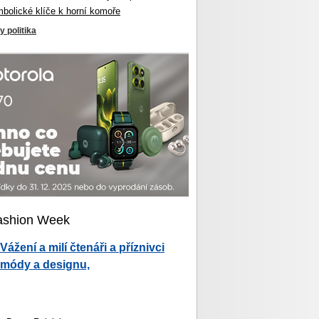
mbolické klíče k horní komoře
y politika
ashion Week
Vážení a milí čtenáři a příznivci
módy a designu,