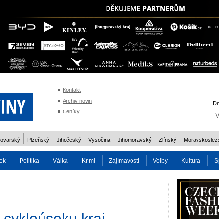
Kontakt
Archiv novin
Dn
Ceníky
lovarský
Plzeňský
Jihočeský
Vysočina
Jihomoravský
Zlínský
Moravskoslez
ek
Politika
Válka
Krimi
Zajímavosti
Volby
Kultura
S
2014
Reality
Cestování
Volby 2013
Technika
Charita
Os
 cykloúseku kraj