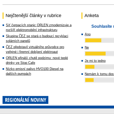
Nejčtenější články v rubrice
Anketa
Síť čerpacích stanic ORLEN zmodernizuje a
Souhlasíte 
rozšíří elektromobilní infrastrukturu
Ano
Skupina ČEZ se stará o budoucí recyklaci
solárních panelů
ČEZ představil virtuálního průvodce pro
Ne
veřejné i firemní dobíjení elektroaut
ORLEN přináší chutě podzimu: nové teplé
Je mi to jedno
drinky ve Stop Cafe
Nízko emisní palivo HVO100 Diesel na
dalších pumpách
Nemám k tomu dost