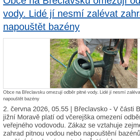
Obce na Břeclavsku omezují od
vody. Lidé jí nesmí zalévat zah
napouštět bazény
Obce na Břeclavsku omezují odběr pitné vody. Lidé jí nesmí zalév
napouštět bazény
2. června 2026, 05.55 | Břeclavsko - V části 
jižní Moravě platí od včerejška omezení odbě
veřejného vodovodu. Zákaz se vztahuje zejm
zahrad pitnou vodou nebo napouštění bazén