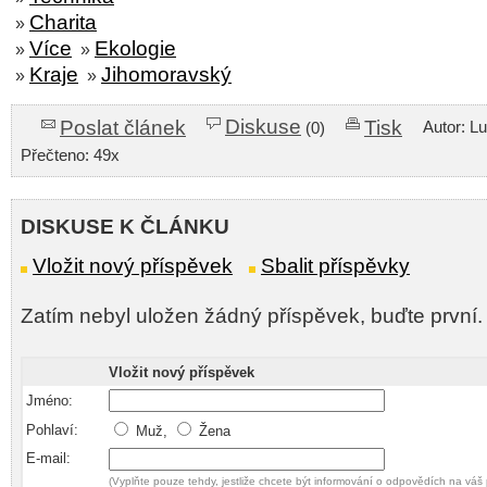
Charita
»
Více
Ekologie
»
»
Kraje
Jihomoravský
»
»
Diskuse
Poslat článek
Tisk
Autor: L
(0)
Přečteno: 49x
DISKUSE K ČLÁNKU
Vložit nový příspěvek
Sbalit příspěvky
Zatím nebyl uložen žádný příspěvek, buďte první.
Vložit nový příspěvek
Jméno:
Pohlaví:
Muž,
Žena
E-mail:
(Vyplňte pouze tehdy, jestliže chcete být informování o odpovědích na váš 