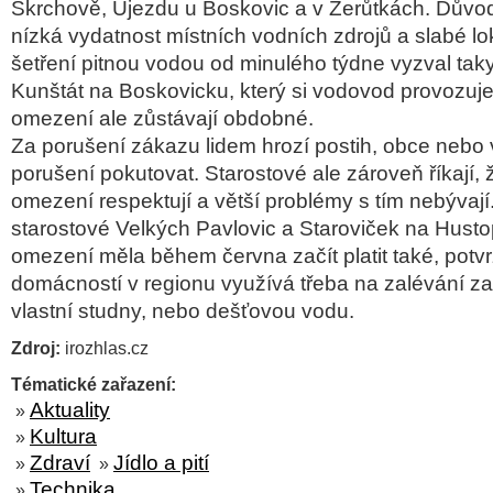
Skrchově, Újezdu u Boskovic a v Žerůtkách. Důvo
nízká vydatnost místních vodních zdrojů a slabé l
šetření pitnou vodou od minulého týdne vyzval tak
Kunštát na Boskovicku, který si vodovod provozu
omezení ale zůstávají obdobné.
Za porušení zákazu lidem hrozí postih, obce neb
porušení pokutovat. Starostové ale zároveň říkají, 
omezení respektují a větší problémy s tím nebývají
starostové Velkých Pavlovic a Staroviček na Hust
omezení měla během června začít platit také, potvr
domácností v regionu využívá třeba na zalévání z
vlastní studny, nebo dešťovou vodu.
Zdroj:
irozhlas.cz
Tématické zařazení:
Aktuality
»
Kultura
»
Zdraví
Jídlo a pití
»
»
Technika
»