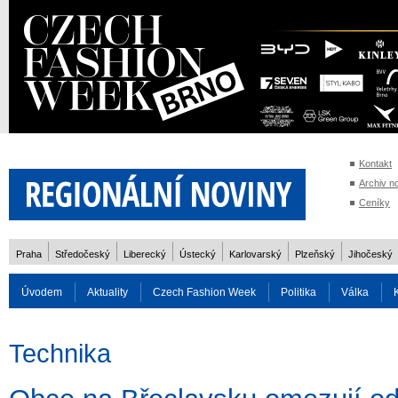
Kontakt
Archiv n
Ceníky
Praha
Středočeský
Liberecký
Ústecký
Karlovarský
Plzeňský
Jihočeský
Úvodem
Aktuality
Czech Fashion Week
Politika
Válka
Auto
Doprava
Zvířata
ZOH Soči 2014
Reality
Cestován
Technika
Rozhovory