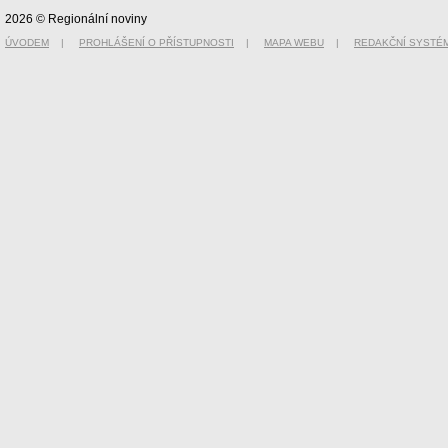
2026 © Regionální noviny
ÚVODEM
|
PROHLÁŠENÍ O PŘÍSTUPNOSTI
|
MAPA WEBU
|
REDAKČNÍ SYSTÉ