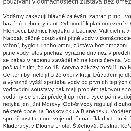
používání v domácnostech zůstává bez omez
Vodárny zakazují hlavně zalévání zahrad pitnou v
bazénů nebo mytí aut. Od pondělí platí omezení v 
Hlohovci, Lednici, Nejdeku u Lednice, Valticích a v 
Naopak běžné používání pitné vody v domácnostech
vaření, hygienu nebo praní, zůstává bez omezení
pitné vody letos přichází výrazně dřív než v předch
se zákaz v regionu zaváděl až na konci června. V
počítají s tím, že se 15. června zákazy rozšíří i na
Celkem by mělo jít o 23 obcí v kraji. Důvodem je 
a výrazně vyšší spotřeba vody po prvních teplých
vodovodní soustavy pak mají problém takovou spot
vodárny se snaží předejít úplnému vyčerpání vod
netýká jen jižní Moravy. Odběr vody regulují dlouh
některé obce na Boskovicku a Blanensku. Vodáre
společnost tam omezuje odběr například v Letovicíc
Kladoruby, v Dlouhé Lhotě, Štěchově, Deštné, Koř