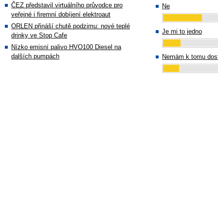
ČEZ představil virtuálního průvodce pro
Ne
veřejné i firemní dobíjení elektroaut
ORLEN přináší chutě podzimu: nové teplé
Je mi to jedno
drinky ve Stop Cafe
Nízko emisní palivo HVO100 Diesel na
dalších pumpách
Nemám k tomu dost