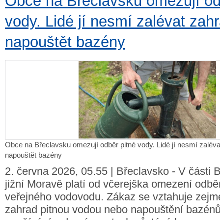
Obce na Břeclavsku omezují od
vody. Lidé jí nesmí zalévat zah
napouštět bazény
Obce na Břeclavsku omezují odběr pitné vody. Lidé jí nesmí zalév
napouštět bazény
2. června 2026, 05.55 | Břeclavsko - V části 
jižní Moravě platí od včerejška omezení odbě
veřejného vodovodu. Zákaz se vztahuje zejm
zahrad pitnou vodou nebo napouštění bazén