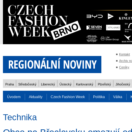
Kontakt
Archiv n
Ceníky
Praha
Středočeský
Liberecký
Ústecký
Karlovarský
Plzeňský
Jihočeský
Úvodem
Aktuality
Czech Fashion Week
Politika
Válka
Auto
Doprava
Zvířata
ZOH Soči 2014
Reality
Cestován
Technika
Rozhovory