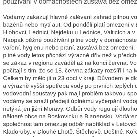
používání v domácnostech zůstává bez omez
Vodárny zakazují hlavně zalévání zahrad pitnou v
bazénů nebo mytí aut. Od pondělí platí omezení v 
Hlohovci, Lednici, Nejdeku u Lednice, Valticích a v 
Naopak běžné používání pitné vody v domácnostech
vaření, hygienu nebo praní, zůstává bez omezení
pitné vody letos přichází výrazně dřív než v předch
se zákaz v regionu zaváděl až na konci června. V
počítají s tím, že se 15. června zákazy rozšíří i na
Celkem by mělo jít o 23 obcí v kraji. Důvodem je 
a výrazně vyšší spotřeba vody po prvních teplých
vodovodní soustavy pak mají problém takovou spot
vodárny se snaží předejít úplnému vyčerpání vod
netýká jen jižní Moravy. Odběr vody regulují dlouh
některé obce na Boskovicku a Blanensku. Vodáre
společnost tam omezuje odběr například v Letovicíc
Kladoruby, v Dlouhé Lhotě, Štěchově, Deštné, Koř