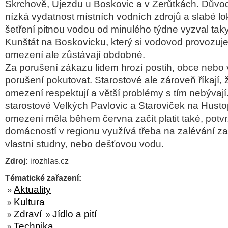
Skrchově, Újezdu u Boskovic a v Žerůtkách. Důvo
nízká vydatnost místních vodních zdrojů a slabé l
šetření pitnou vodou od minulého týdne vyzval tak
Kunštát na Boskovicku, který si vodovod provozu
omezení ale zůstávají obdobné.
Za porušení zákazu lidem hrozí postih, obce neb
porušení pokutovat. Starostové ale zároveň říkají, 
omezení respektují a větší problémy s tím nebývají
starostové Velkých Pavlovic a Staroviček na Hust
omezení měla během června začít platit také, potvr
domácností v regionu využívá třeba na zalévání z
vlastní studny, nebo dešťovou vodu.
Zdroj:
irozhlas.cz
Tématické zařazení:
Aktuality
»
Kultura
»
Zdraví
Jídlo a pití
»
»
Technika
»