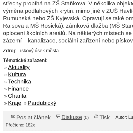
střechy probíhá na ZŠ Staňkova. V několika objek
výměna podlahových krytin, mimo jiné v ZUŠ Havl
Rumunská nebo ZŠ Kyjevská. Opravují se také omí
Raisova a MŠ Rosická), zámková dlažba (MŠ Staré 
oplocení školních areálů. Na některých místech se 
zázemí – kanalizace, sociální zařízení nebo pískov
Zdroj:
Tiskový úsek města
Tématické zařazení:
Aktuality
»
Kultura
»
Technika
»
Finance
»
Charita
»
Kraje
Pardubický
»
»
Diskuse
Poslat článek
Tisk
Autor: L
(0)
Přečteno: 182x