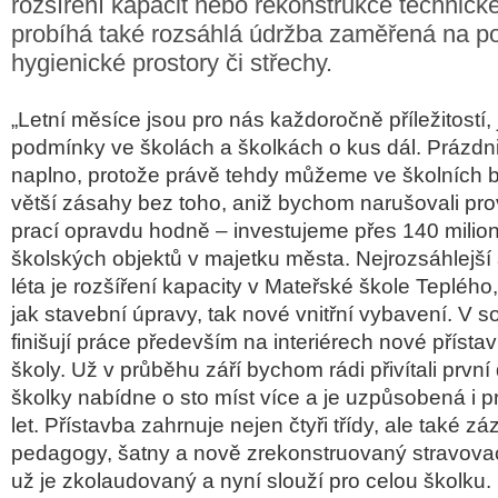
rozšíření kapacit nebo rekonstrukce technick
probíhá také rozsáhlá údržba zaměřená na po
hygienické prostory či střechy.
„Letní měsíce jsou pro nás každoročně příležitostí,
podmínky ve školách a školkách o kus dál. Prázd
naplno, protože právě tehdy můžeme ve školních 
větší zásahy bez toho, aniž bychom narušovali pro
prací opravdu hodně – investujeme přes 140 milio
školských objektů v majetku města. Nejrozsáhlejší 
léta je rozšíření kapacity v Mateřské škole Teplého
jak stavební úpravy, tak nové vnitřní vybavení. V
finišují práce především na interiérech nové příst
školy. Už v průběhu září bychom rádi přivítali první
školky nabídne o sto míst více a je uzpůsobená i p
let. Přístavba zahrnuje nejen čtyři třídy, ale také z
pedagogy, šatny a nově zrekonstruovaný stravovac
už je zkolaudovaný a nyní slouží pro celou školku.