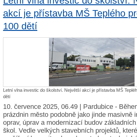
Letní vlna investic do školství. 
akcí je přístavba MŠ Teplého pr
100 dětí
Letní vlna investic do školství. Největší akcí je přístavba MŠ Teplé
dětí
10. července 2025, 06.49 | Pardubice - Běhe
prázdnin město podobně jako jinde masivně i
oprav, úprav a modernizací budov základních
škol. Vedle velkých stavebních projektů, kter