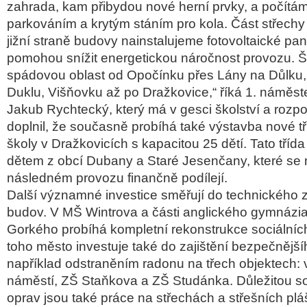
zahrada, kam přibydou nové herní prvky, a počítám
parkováním a krytým stáním pro kola. Část střech
jižní straně budovy nainstalujeme fotovoltaické pan
pomohou snížit energetickou náročnost provozu. 
spádovou oblast od Opočínku přes Lány na Důlku, 
Duklu, Višňovku až po Dražkovice,“ říká 1. náměst
Jakub Rychtecký, který má v gesci školství a rozp
doplnil, že současně probíhá také výstavba nové t
školy v Dražkovicích s kapacitou 25 dětí. Tato třída 
dětem z obcí Dubany a Staré Jesenčany, které se na
následném provozu finančně podílejí.
Další významné investice směřují do technického 
budov. V MŠ Wintrova a části anglického gymnázi
Gorkého probíhá kompletní rekonstrukce sociálníc
toho město investuje také do zajištění bezpečnější
například odstraněním radonu na třech objektech
náměstí, ZŠ Staňkova a ZŠ Studánka. Důležitou so
oprav jsou také práce na střechách a střešních plá