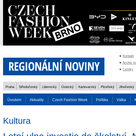
Kontakt
Archiv n
Ceníky
Praha
Středočeský
Liberecký
Ústecký
Karlovarský
Plzeňský
Jihočeský
Úvodem
Aktuality
Czech Fashion Week
Politika
Válka
Auto
Doprava
Zvířata
ZOH Soči 2014
Reality
Cestován
Kultura
Rozhovory