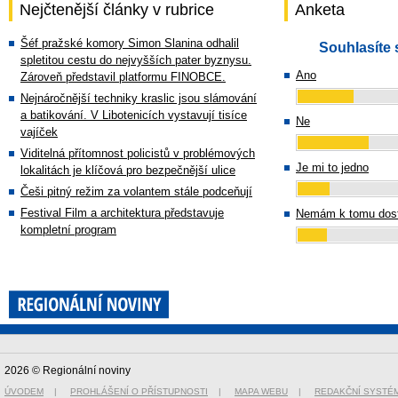
Nejčtenější články v rubrice
Anketa
Šéf pražské komory Simon Slanina odhalil
Souhlasíte 
spletitou cestu do nejvyšších pater byznysu.
Ano
Zároveň představil platformu FINOBCE.
Nejnáročnější techniky kraslic jsou slámování
a batikování. V Libotenicích vystavují tisíce
Ne
vajíček
Viditelná přítomnost policistů v problémových
Je mi to jedno
lokalitách je klíčová pro bezpečnější ulice
Češi pitný režim za volantem stále podceňují
Festival Film a architektura představuje
Nemám k tomu dost
kompletní program
2026 © Regionální noviny
ÚVODEM
|
PROHLÁŠENÍ O PŘÍSTUPNOSTI
|
MAPA WEBU
|
REDAKČNÍ SYSTÉ