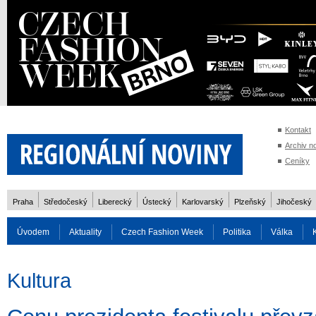
Kontakt
Archiv n
Ceníky
Praha
Středočeský
Liberecký
Ústecký
Karlovarský
Plzeňský
Jihočeský
Úvodem
Aktuality
Czech Fashion Week
Politika
Válka
Auto
Doprava
Zvířata
ZOH Soči 2014
Reality
Cestován
Kultura
Rozhovory