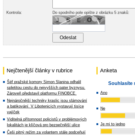
Kontrola:
Do spodního pole opište z obrázku 5 znaků:
Nejčtenější články v rubrice
Anketa
Šéf pražské komory Simon Slanina odhalil
Souhlasíte 
spletitou cestu do nejvyšších pater byznysu.
Ano
Zároveň představil platformu FINOBCE.
Nejnáročnější techniky kraslic jsou slámování
a batikování. V Libotenicích vystavují tisíce
Ne
vajíček
Viditelná přítomnost policistů v problémových
Je mi to jedno
lokalitách je klíčová pro bezpečnější ulice
Češi pitný režim za volantem stále podceňují