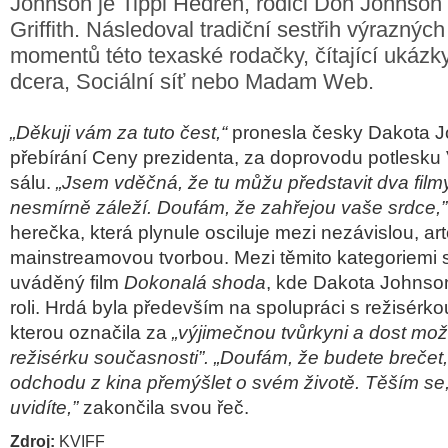
Johnson je Tippi Hedren, rodiči Don Johnson
Griffith. Následoval tradiční sestřih výraznýc
momentů této texaské rodačky, čítající ukázk
dcera, Sociální síť nebo Madam Web.
„Děkuji vám za tuto čest,“
pronesla česky Dakota J
přebírání Ceny prezidenta, za doprovodu potlesku
sálu.
„Jsem vděčná, že tu můžu představit dva filmy
nesmírně záleží. Doufám, že zahřejou vaše srdce,
herečka, která plynule osciluje mezi nezávislou, ar
mainstreamovou tvorbou. Mezi těmito kategoriemi stí
uváděný film
Dokonalá shoda
, kde Dakota Johnson
roli. Hrdá byla především na spolupráci s režisérk
kterou označila za
„výjimečnou tvůrkyni a dost mo
režisérku současnosti”. „Doufám, že budete brečet
odchodu z kina přemýšlet o svém životě. Těším se,
uvidíte,”
zakončila svou řeč.
Zdroj:
KVIFF