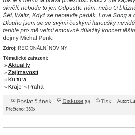
rok je k němu ta pravá příležitost. Kluci z mé kape
skvělí, nebude to jen Odpusťte nám, nebo O blázne
Šéf, Waltz, Když se neotevře padák, Love Song a d
Dlouho jsem se se svými českými fanoušky neviděl,
tenhle pro mě velmi emotivně důležitý koncert těší
dojmy Michal Penk.
Zdroj:
REGIONÁLNÍ NOVINY
Tématické zařazení:
Aktuality
»
Zajímavosti
»
Kultura
»
Kraje
Praha
»
»
Diskuse
Poslat článek
Tisk
Autor: L
(0)
Přečteno: 360x