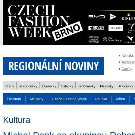
Kontakt
Archiv n
Ceníky
Praha
Středočeský
Liberecký
Ústecký
Karlovarský
Plzeňský
Jihočeský
Úvodem
Aktuality
Czech Fashion Week
Politika
Válka
Auto
Doprava
Zvířata
ZOH Soči 2014
Reality
Cestován
Kultura
Rozhovory