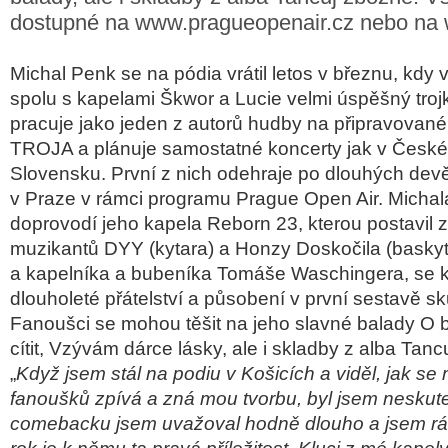
dostupné na www.pragueopenair.cz nebo na 
Michal Penk se na pódia vrátil letos v březnu, kdy 
spolu s kapelami Škwor a Lucie velmi úspěšný troj
pracuje jako jeden z autorů hudby na připravovan
TROJA a plánuje samostatné koncerty jak v České 
Slovensku. První z nich odehraje po dlouhých devě
v Praze v rámci programu Prague Open Air. Micha
doprovodí jeho kapela Reborn 23, kterou postavil
muzikantů DYY (kytara) a Honzy Doskočila (baskyt
a kapelníka a bubeníka Tomáše Waschingera, se k
dlouholeté přátelství a působení v první sestavě sk
Fanoušci se mohou těšit na jeho slavné balady O 
cítit, Vzývám dárce lásky, ale i skladby z alba Tanc
„
Když jsem stál na podiu v Košicích a viděl, jak se 
fanoušků zpívá a zná mou tvorbu, byl jsem neskut
comebacku jsem uvažoval hodně dlouho a jsem rád