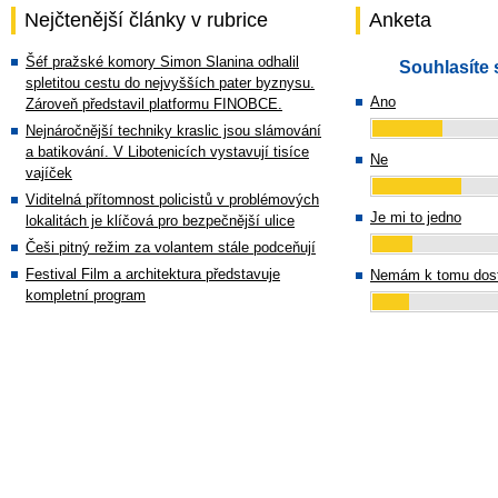
Nejčtenější články v rubrice
Anketa
Šéf pražské komory Simon Slanina odhalil
Souhlasíte 
spletitou cestu do nejvyšších pater byznysu.
Ano
Zároveň představil platformu FINOBCE.
Nejnáročnější techniky kraslic jsou slámování
a batikování. V Libotenicích vystavují tisíce
Ne
vajíček
Viditelná přítomnost policistů v problémových
Je mi to jedno
lokalitách je klíčová pro bezpečnější ulice
Češi pitný režim za volantem stále podceňují
Festival Film a architektura představuje
Nemám k tomu dost
kompletní program