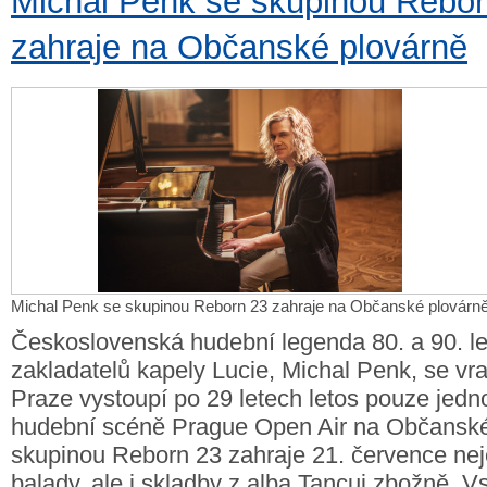
Michal Penk se skupinou Rebor
zahraje na Občanské plovárně
Michal Penk se skupinou Reborn 23 zahraje na Občanské plovárn
Československá hudební legenda 80. a 90. le
zakladatelů kapely Lucie, Michal Penk, se vra
Praze vystoupí po 29 letech letos pouze jedno
hudební scéně Prague Open Air na Občanské
skupinou Reborn 23 zahraje 21. července nej
balady, ale i skladby z alba Tancuj zbožně. V