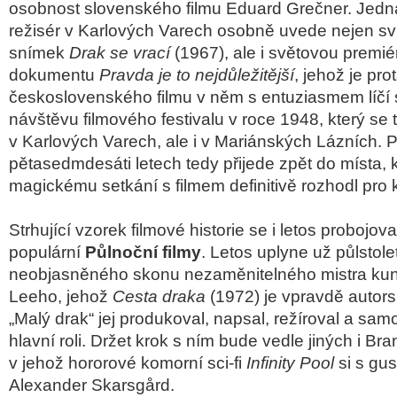
osobnost slovenského filmu Eduard Grečner. Jedn
režisér v Karlových Varech osobně uvede nejen svů
snímek
Drak se vrací
(1967), ale i světovou premié
dokumentu
Pravda je to nejdůležitější
, jehož je pr
československého filmu v něm s entuziasmem líčí 
návštěvu filmového festivalu v roce 1948, který se
v Karlových Varech, ale i v Mariánských Lázních. 
pětasedmdesáti letech tedy přijede zpět do místa, 
magickému setkání s filmem definitivě rozhodl pro k
Strhující vzorek filmové historie se i letos proboj
populární
Půlnoční filmy
. Letos uplyne už půlstol
neobjasněného skonu nezaměnitelného mistra kun
Leeho, jehož
Cesta draka
(1972) je vpravdě autor
„Malý drak“ jej produkoval, napsal, režíroval a sam
hlavní roli. Držet krok s ním bude vedle jiných i B
v jehož hororové komorní sci-fi
Infinity Pool
si s gu
Alexander Skarsgård.