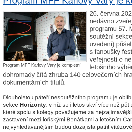
Program MFF Karlovy Vary je k
26. června 202
nedávno zveře
programu 57. 
soutěžní sekce
uvedení) přišel
s fanoušky festi
veřejností o n
Program MFF Karlovy Vary je kompletní
letošního výběr
dohromady čítá zhruba 140 celovečerních hr
dokumentárních titulů.
Dlouholetou páteří nesoutěžního programu je oblí
sekce
Horizonty
, v níž se i letos skví více než pět 
které spolu s kolegy považujeme za nejzajímavější
zastavení mezi loňskými Benátkami a letošním Ca
nejvyhledávanějším budou dozajista patřit vítězov