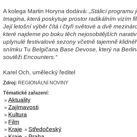
A kolega Martin Horyna dodává:
„Stálicí programu 
Imagina, která poskytuje prostor radikálním vizím f
Její letošní výběr čítá i čtyři světové a dvě mezinár
které najdeme po boku těch nejosobitějších narati
uplynulé festivalové sezony včetně tajemně klidné
snímku
Tu
Belgičana Base Devose, který na Berlinal
soutěži Encounters.“
Karel Och, umělecký ředitel
Zdroj:
REGIONÁLNÍ NOVINY
Tématické zařazení:
Aktuality
»
Zajímavosti
»
Kultura
»
Film
»
Kraje
Středočeský
»
»
Kraje
Praha
»
»