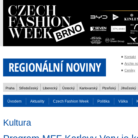
Kontakt
Archiv n
Ceníky
Praha
Středočeský
Liberecký
Ústecký
Karlovarský
Plzeňský
Jihočeský
Úvodem
Aktuality
Czech Fashion Week
Politika
Válka
Auto
Doprava
Zvířata
ZOH Soči 2014
Reality
Cestován
Kultura
Rozhovory