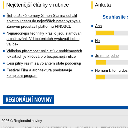
Nejčtenější články v rubrice
Anketa
Šéf pražské komory Simon Slanina odhalil
Souhlasíte 
spletitou cestu do nejvyšších pater byznysu.
Ano
Zároveň představil platformu FINOBCE.
Nejnáročnější techniky kraslic jsou slámování
a batikování. V Libotenicích vystavují tisíce
Ne
vajíček
Viditelná přítomnost policistů v problémových
Je mi to jedno
lokalitách je klíčová pro bezpečnější ulice
Češi pitný režim za volantem stále podceňují
Festival Film a architektura představuje
Nemám k tomu dost
kompletní program
2026 © Regionální noviny
ÚVODEM
|
PROHLÁŠENÍ O PŘÍSTUPNOSTI
|
MAPA WEBU
|
REDAKČNÍ SYSTÉ