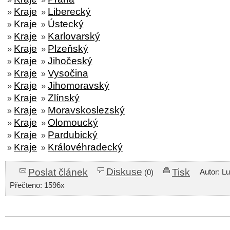
Kraje
Liberecký
»
»
Kraje
Ústecký
»
»
Kraje
Karlovarský
»
»
Kraje
Plzeňský
»
»
Kraje
Jihočeský
»
»
Kraje
Vysočina
»
»
Kraje
Jihomoravský
»
»
Kraje
Zlínský
»
»
Kraje
Moravskoslezský
»
»
Kraje
Olomoucký
»
»
Kraje
Pardubický
»
»
Kraje
Královéhradecký
»
»
Diskuse
Poslat článek
Tisk
Autor: L
(0)
Přečteno: 1596x