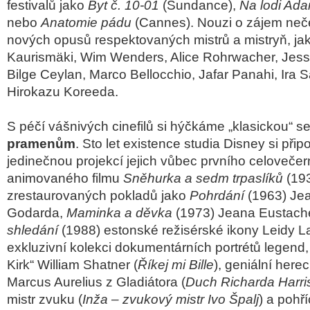
festivalů jako
Byt č. 10-01
(Sundance),
Na lodi Ad
nebo
Anatomie pádu
(Cannes). Nouzi o zájem neč
nových opusů respektovaných mistrů a mistryň, jak
Kaurismäki, Wim Wenders, Alice Rohrwacher, Jess
Bilge Ceylan, Marco Bellocchio, Jafar Panahi, Ira
Hirokazu Koreeda.
S péčí vášnivých cinefilů si hýčkáme „klasickou“ s
pramenům
. Sto let existence studia Disney si př
jedinečnou projekcí jejich vůbec prvního celovečer
animovaného filmu
Sněhurka a sedm trpaslíků
(193
zrestaurovaných pokladů jako
Pohrdání
(1963) Je
Godarda,
Maminka a děvka
(1973) Jeana Eustach
shledání
(1988) estonské režisérské ikony Leidy 
exkluzivní kolekci dokumentárních portrétů legend, 
Kirk“ William Shatner (
Říkej mi Bille
), geniální here
Marcus Aurelius z Gladiátora (
Duch Richarda Harri
mistr zvuku (
Inža – zvukový mistr Ivo Špalj
) a poh