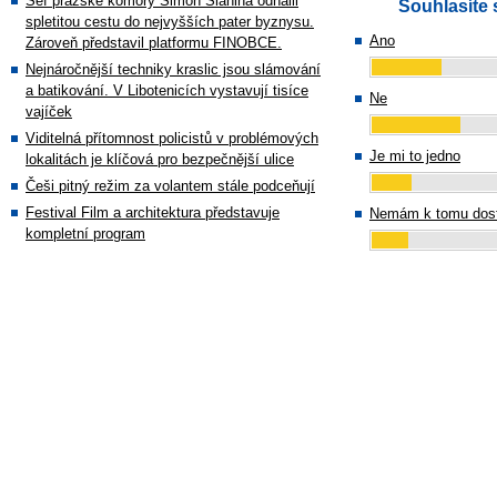
Šéf pražské komory Simon Slanina odhalil
Souhlasíte 
spletitou cestu do nejvyšších pater byznysu.
Ano
Zároveň představil platformu FINOBCE.
Nejnáročnější techniky kraslic jsou slámování
a batikování. V Libotenicích vystavují tisíce
Ne
vajíček
Viditelná přítomnost policistů v problémových
Je mi to jedno
lokalitách je klíčová pro bezpečnější ulice
Češi pitný režim za volantem stále podceňují
Festival Film a architektura představuje
Nemám k tomu dost
kompletní program