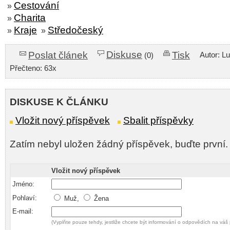
Cestování
»
Charita
»
Kraje
Středočeský
»
»
Diskuse
Poslat článek
Tisk
Autor: L
(0)
Přečteno: 63x
DISKUSE K ČLÁNKU
Vložit nový příspěvek
Sbalit příspěvky
Zatím nebyl uložen žádný příspěvek, buďte první.
Vložit nový příspěvek
Jméno:
Pohlaví:
Muž,
Žena
E-mail:
(Vyplňte pouze tehdy, jestliže chcete být informování o odpovědích na váš 