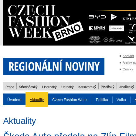
Kontakt
Archiv n
Ceníky
Praha
Středočeský
Liberecký
Ústecký
Karlovarský
Plzeňský
Jihočeský
Úvodem
Aktuality
Czech Fashion Week
Politika
Válka
Auto
Doprava
Zvířata
ZOH Soči 2014
Reality
Cestován
Aktuality
Rozhovory