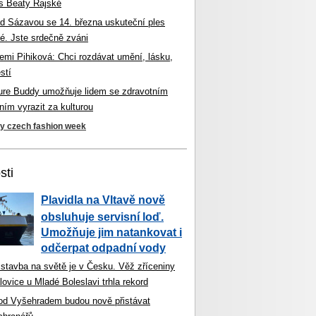
s Beaty Rajské
d Sázavou se 14. března uskuteční ples
é. Jste srdečně zváni
mi Pihiková: Chci rozdávat umění, lásku,
stí
ture Buddy umožňuje lidem se zdravotním
ím vyrazit za kulturou
ky czech fashion week
sti
Plavidla na Vltavě nově
obsluhuje servisní loď.
Umožňuje jim natankovat i
odčerpat odpadní vody
 stavba na světě je v Česku. Věž zříceniny
ovice u Mladé Boleslavi trhla rekord
od Vyšehradem budou nově přistávat