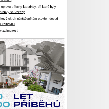
chranářů
l opravu střechy katedrály, při které byly
hránky se vzkazy
dkový okruh návštěvníkům otevře i dosud
u knihovnu
ky zajímavosti