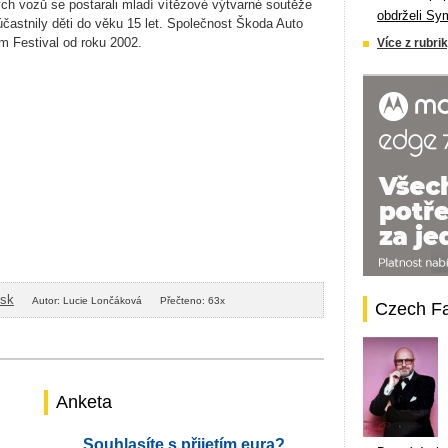
ch vozů se postarali mladí vítězové výtvarné soutěže
obdrželi Sy
účastnily děti do věku 15 let. Společnost Škoda Auto
lm Festival od roku 2002.
Více z rubrik
isk
Autor: Lucie Lončáková
Přečteno: 63x
Czech F
Anketa
Souhlasíte s přijetím eura?