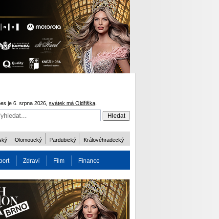
es je 6. srpna 2026,
svátek má Oldřiška
.
ský
Olomoucký
Pardubický
Královéhradecký
port
Zdraví
Film
Finance
obnost
Více
ODM 2016