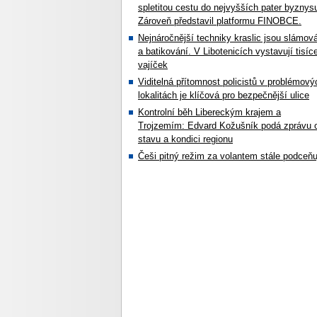
spletitou cestu do nejvyšších pater byznys
Zároveň představil platformu FINOBCE.
Nejnáročnější techniky kraslic jsou slámov
a batikování. V Libotenicích vystavují tisíc
vajíček
Viditelná přítomnost policistů v problémový
lokalitách je klíčová pro bezpečnější ulice
Kontrolní běh Libereckým krajem a
Trojzemím: Edvard Kožušník podá zprávu 
stavu a kondici regionu
Češi pitný režim za volantem stále podceňu