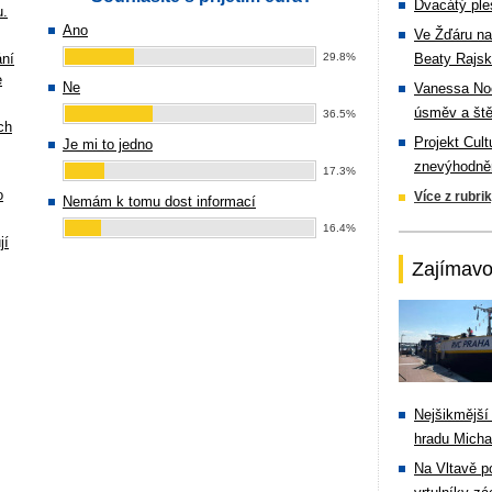
Dvacátý ple
u.
Ano
Ve Žďáru na
ání
29.8%
Beaty Rajsk
e
Ne
Vanessa Noe
úsměv a ště
36.5%
ch
Projekt Cul
Je mi to jedno
znevýhodněn
17.3%
o
Více z rubri
Nemám k tomu dost informací
16.4%
jí
Zajímavo
Nejšikmější
hradu Michal
Na Vltavě p