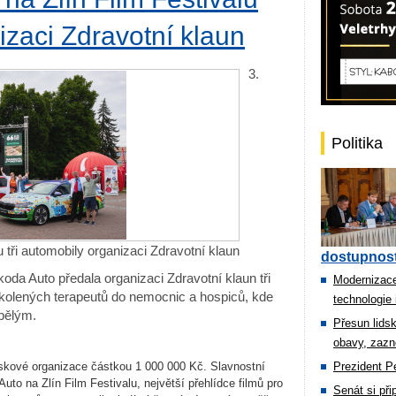
izaci Zdravotní klaun
3.
Politika
 tři automobily organizaci Zdravotní klaun
dostupnost
oda Auto předala organizaci Zdravotní klaun tři
Modernizace
školených terapeutů do nemocnic a hospiců, kde
technologie 
pělým.
Přesun lids
obavy, zazn
iskové organizace částkou 1 000 000 Kč. Slavnostní
Prezident Pe
to na Zlín Film Festivalu, největší přehlídce filmů pro
Senát si př