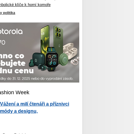
mbolické klíče k horní komoře
y politika
ashion Week
Vážení a milí čtenáři a příznivci
módy a designu,