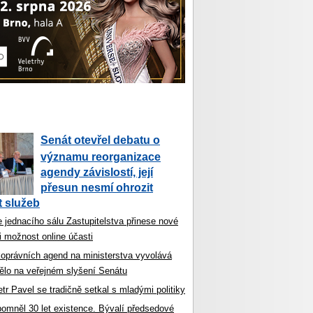
Senát otevřel debatu o
významu reorganizace
agendy závislostí, její
přesun nesmí ohrozit
 služeb
 jednacího sálu Zastupitelstva přinese nové
i možnost online účasti
koprávních agend na ministerstva vyvolává
ělo na veřejném slyšení Senátu
tr Pavel se tradičně setkal s mladými politiky
ipomněl 30 let existence. Bývalí předsedové