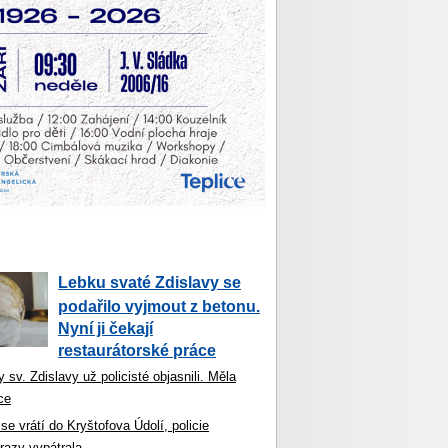
Lebku svaté Zdislavy se
podařilo vyjmout z betonu.
Nyní ji čekají
restaurátorské práce
 sv. Zdislavy už policisté objasnili. Měla
ce
se vrátí do Kryštofova Údolí, policie
razy vypátrala