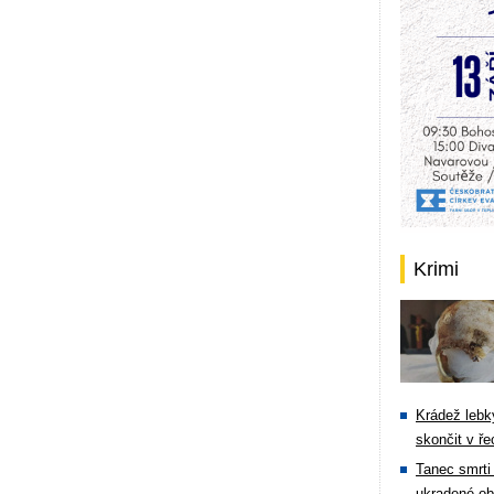
Krimi
Krádež lebky
skončit v ře
Tanec smrti 
ukradené ob