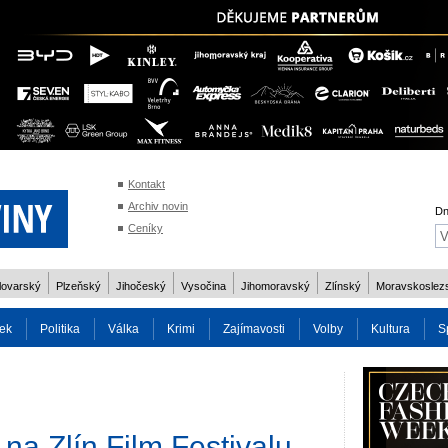
Kontakt
Archiv novin
Dn
Ceníky
lovarský
Plzeňský
Jihočeský
Vysočina
Jihomoravský
Zlínský
Moravskoslez
ek
Politika
Válka
Krimi
Zajímavosti
Volby
Kultura
S
2014
Reality
Cestování
Volby 2013
Technika
Charita
Os
na Zlín Film Festivalu