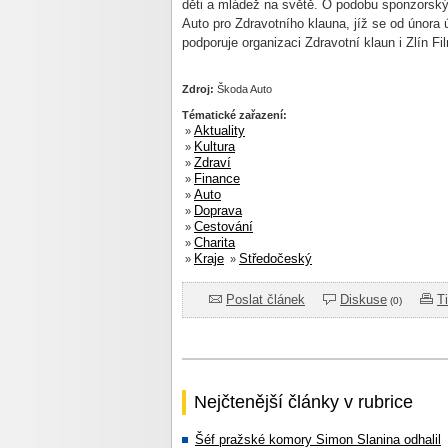
děti a mládež na světě. O podobu sponzorský
Auto pro Zdravotního klauna, jíž se od února 
podporuje organizaci Zdravotní klaun i Zlín Fi
Zdroj:
Škoda Auto
Tématické zařazení:
Aktuality
»
Kultura
»
Zdraví
»
Finance
»
Auto
»
Doprava
»
Cestování
»
Charita
»
Kraje
Středočeský
»
»
Poslat článek
Diskuse
T
(0)
Nejčtenější články v rubrice
Šéf pražské komory Simon Slanina odhalil