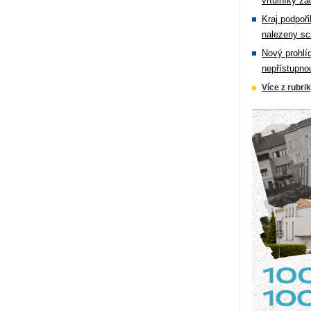
vrtulníky zá
Kraj podpoři
nalezeny sc
Nový prohlí
nepřístupno
Více z rubri