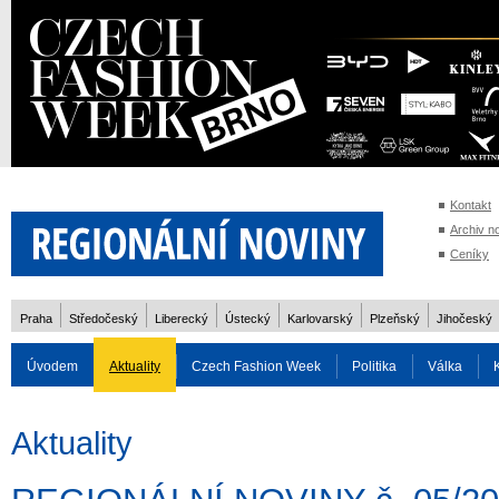
Kontakt
Archiv n
Ceníky
Praha
Středočeský
Liberecký
Ústecký
Karlovarský
Plzeňský
Jihočeský
Úvodem
Aktuality
Czech Fashion Week
Politika
Válka
Auto
Doprava
Zvířata
ZOH Soči 2014
Reality
Cestován
Aktuality
Rozhovory