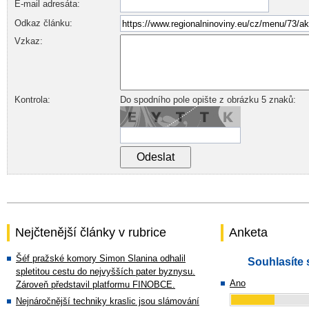
E-mail adresáta:
Odkaz článku:
Vzkaz:
Kontrola:
Do spodního pole opište z obrázku 5 znaků:
Nejčtenější články v rubrice
Anketa
Šéf pražské komory Simon Slanina odhalil
Souhlasíte 
spletitou cestu do nejvyšších pater byznysu.
Ano
Zároveň představil platformu FINOBCE.
Nejnáročnější techniky kraslic jsou slámování