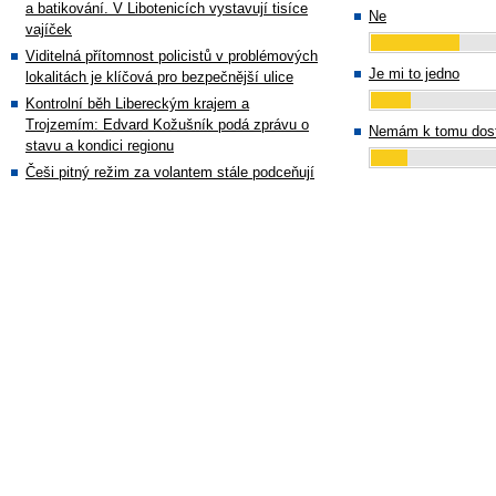
a batikování. V Libotenicích vystavují tisíce
Ne
vajíček
Viditelná přítomnost policistů v problémových
Je mi to jedno
lokalitách je klíčová pro bezpečnější ulice
Kontrolní běh Libereckým krajem a
Trojzemím: Edvard Kožušník podá zprávu o
Nemám k tomu dost
stavu a kondici regionu
Češi pitný režim za volantem stále podceňují