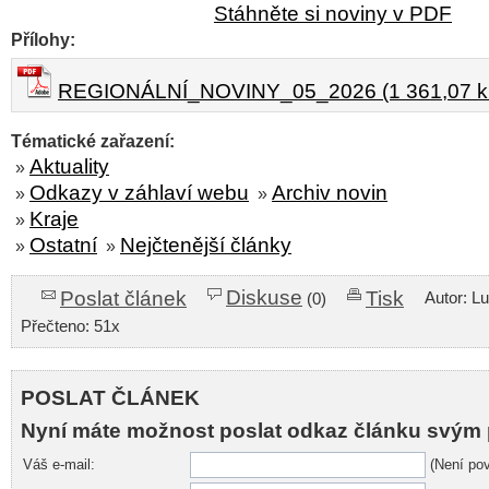
Stáhněte si noviny v PDF
Přílohy:
REGIONÁLNÍ_NOVINY_05_2026 (1 361,07 k
Tématické zařazení:
Aktuality
»
Odkazy v záhlaví webu
Archiv novin
»
»
Kraje
»
Ostatní
Nejčtenější články
»
»
Diskuse
Poslat článek
Tisk
Autor: L
(0)
Přečteno: 51x
POSLAT ČLÁNEK
Nyní máte možnost poslat odkaz článku svým 
Váš e-mail:
(Není pov