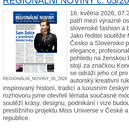
REGIONÁLNÍ NOVINY č. 05/2
16. května 2026, 07.
patří mezi výrazné o
slovenské fashion a 
Jako ředitel soutěže
Česko a Slovensko pr
elegance, profesiona
pohledu na ženskou 
stojí za značkou Kon
se odráží jeho cit pro 
REGIONÁLNÍ_NOVINY_05_2026
autorský kreativní ru
inspirovaný historií, tradicí a luxusním česk
rozhovoru jsme otevřeli témata současné mó
soutěží krásy, designu, podnikání i vize budo
prestižního projektu Miss Universe v České 
republice.