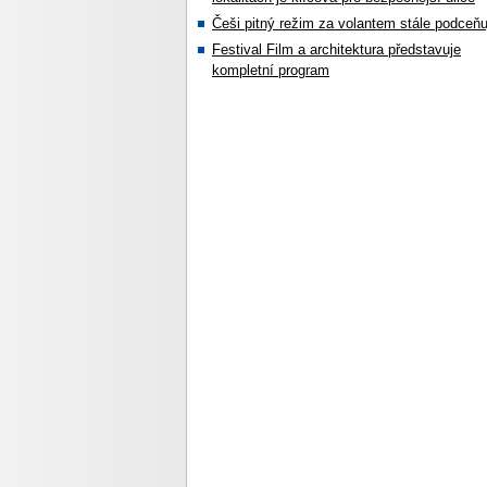
Češi pitný režim za volantem stále podceňu
Festival Film a architektura představuje
kompletní program