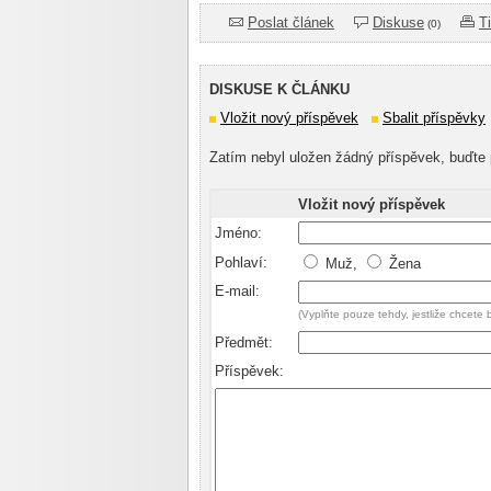
Poslat článek
Diskuse
T
(0)
DISKUSE K ČLÁNKU
Vložit nový příspěvek
Sbalit příspěvky
Zatím nebyl uložen žádný příspěvek, buďte 
Vložit nový příspěvek
Jméno:
Pohlaví:
Muž,
Žena
E-mail:
(Vyplňte pouze tehdy, jestliže chcete
Předmět:
Příspěvek: