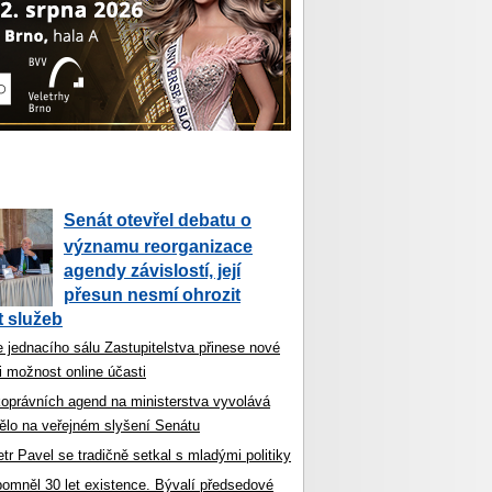
Senát otevřel debatu o
významu reorganizace
agendy závislostí, její
přesun nesmí ohrozit
 služeb
 jednacího sálu Zastupitelstva přinese nové
i možnost online účasti
koprávních agend na ministerstva vyvolává
ělo na veřejném slyšení Senátu
tr Pavel se tradičně setkal s mladými politiky
ipomněl 30 let existence. Bývalí předsedové