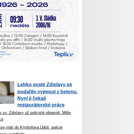
Lebku svaté Zdislavy se
podařilo vyjmout z betonu.
Nyní ji čekají
restaurátorské práce
 sv. Zdislavy už policisté objasnili. Měla
ce
se vrátí do Kryštofova Údolí, policie
razy vypátrala