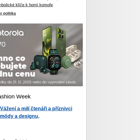
mbolické klíče k horní komoře
y politika
ashion Week
Vážení a milí čtenáři a příznivci
módy a designu,