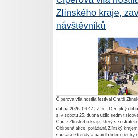
Zlínského kraje, zav
návštěvníků
Čiperova vila hostila festival Chutě Zlín
dubna 2026, 06.47 | Zlín – Den plný dobré
si v sobotu 25. dubna užilo sedm tisícov
Chutě Zlínského kraje, který se uskutečni
Oblíbená akce, pořádaná Zlínský krajem, o
současné trendy a nabídla lidem pestrý 