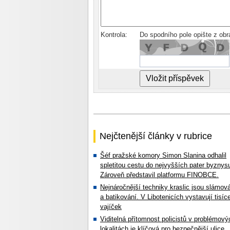
Kontrola:
Do spodního pole opište z ob
Nejčtenější články v rubrice
Šéf pražské komory Simon Slanina odhalil
spletitou cestu do nejvyšších pater byznys
Zároveň představil platformu FINOBCE.
Nejnáročnější techniky kraslic jsou slámov
a batikování. V Libotenicích vystavují tisíc
vajíček
Viditelná přítomnost policistů v problémový
lokalitách je klíčová pro bezpečnější ulice