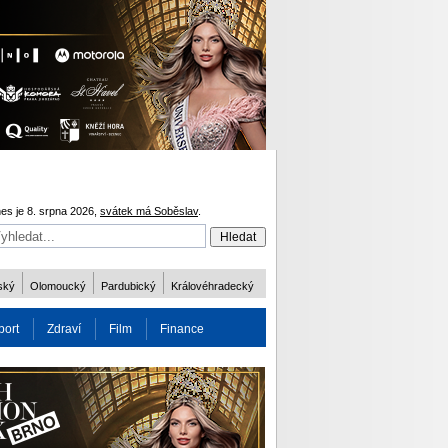
es je 8. srpna 2026,
svátek má Soběslav
.
ský
Olomoucký
Pardubický
Královéhradecký
port
Zdraví
Film
Finance
obnost
Více
ODM 2016