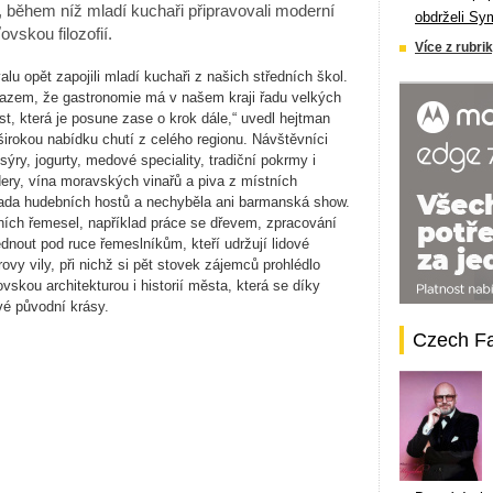
, během níž mladí kuchaři připravovali moderní
obdrželi Sy
vskou filozofií.
Více z rubrik
lu opět zapojili mladí kuchaři z našich středních škol.
důkazem, že gastronomie má v našem kraji řadu velkých
st, která je posune zase o krok dále,“ uvedl hejtman
 širokou nabídku chutí z celého regionu. Návštěvníci
sýry, jogurty, medové speciality, tradiční pokrmy i
dery, vína moravských vinařů a piva z místních
řada hudebních hostů a nechyběla ani barmanská show.
ních řemesel, například práce se dřevem, zpracování
lédnout pod ruce řemeslníkům, kteří udržují lidové
rovy vily, při nichž si pět stovek zájemců prohlédlo
vskou architekturou i historií města, která se díky
své původní krásy.
Czech F