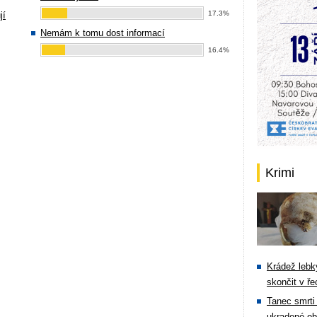
17.3%
jí
Nemám k tomu dost informací
16.4%
Krimi
Krádež lebky
skončit v ře
Tanec smrti 
ukradené ob