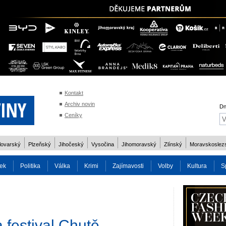
Kontakt
Archiv novin
Dn
Ceníky
lovarský
Plzeňský
Jihočeský
Vysočina
Jihomoravský
Zlínský
Moravskoslez
ek
Politika
Válka
Krimi
Zajímavosti
Volby
Kultura
S
2014
Reality
Cestování
Volby 2013
Technika
Charita
Os
a festival Chutě