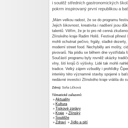
i soutěž středních gastronomických škol
pokrm inspirovaný první republikou a baťo
„Mám velkou radost, že se do programu festiva
Jejich šikovnost, kreativita i nadšení jsou 
talentů. Věřím, že je to pro ně cenná zkušeno
Zlínského kraje Radim Holiš. Festival přinesl
mohli ochutnat pečivo, frgály, sladké dezerty, 
moderní street food. Nechyběly ani mošty, ci
pivovarů. Na pódiu se během dne vystřídala 
Součástí programu byly rovněž ukázky tradič
vlny, šití krojů či výšivky. Lidé tak mohli nah
tradice. Velký zájem vzbudily i prohlídky Čipe
interiéry této významné stavby spojené s baťo
nedávné investici Zlínského kraje vrátila do 
Zdroj:
Soňa Ličková
Tématické zařazení:
Aktuality
»
Kultura
»
Tiskové zprávy
»
Kraje
Zlínský
»
»
Soutěže
»
Zdraví
Jídlo a pití
»
»