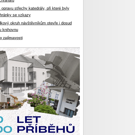
chranářů
l opravu střechy katedrály, při které byly
hránky se vzkazy
dkový okruh návštěvníkům otevře i dosud
u knihovnu
ky zajímavosti