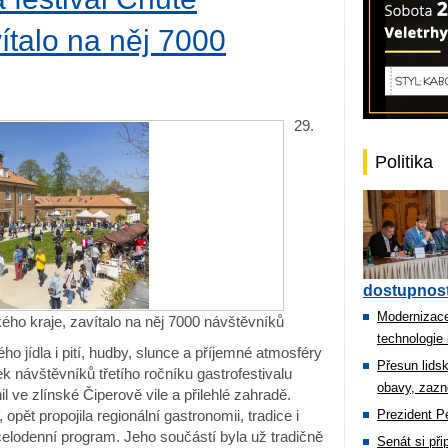
ítalo na něj 7000
29.
Politika
dostupnost
Modernizace
ského kraje, zavítalo na něj 7000 návštěvníků
technologie 
ho jídla i pití, hudby, slunce a příjemné atmosféry
Přesun lids
ek návštěvníků třetího ročníku gastrofestivalu
obavy, zazn
l ve zlínské Čiperově vile a přilehlé zahradě.
pět propojila regionální gastronomii, tradice i
Prezident Pe
celodenní program. Jeho součástí byla už tradičně
Senát si př