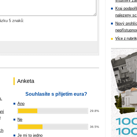
vrtulníky zá
Kraj podpoři
nalezeny sc
rázku 5 znaků:
Nový prohlí
nepřístupno
Více z rubri
Anketa
Souhlasíte s přijetím eura?
u.
Ano
ání
29.8%
e
Ne
36.5%
ch
Je mi to jedno