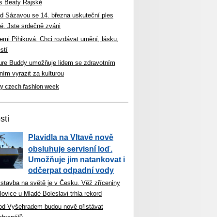
s Beaty Rajské
d Sázavou se 14. března uskuteční ples
é. Jste srdečně zváni
mi Pihiková: Chci rozdávat umění, lásku,
stí
ture Buddy umožňuje lidem se zdravotním
ím vyrazit za kulturou
ky czech fashion week
sti
Plavidla na Vltavě nově
obsluhuje servisní loď.
Umožňuje jim natankovat i
odčerpat odpadní vody
 stavba na světě je v Česku. Věž zříceniny
ovice u Mladé Boleslavi trhla rekord
od Vyšehradem budou nově přistávat