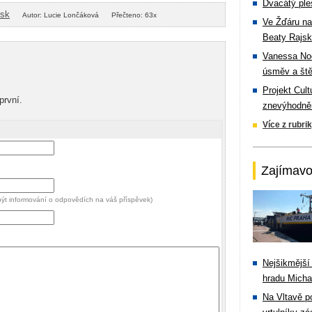
Dvacátý ple
isk
Autor: Lucie Lončáková
Přečteno: 63x
Ve Žďáru na
Beaty Rajsk
Vanessa Noe
úsměv a ště
Projekt Cul
první.
znevýhodněn
Více z rubri
Zajímavo
 být informování o odpovědích na váš příspěvek)
Nejšikmější
hradu Michal
Na Vltavě p