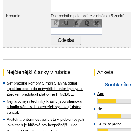
Kontrola:
Do spodního pole opište z obrázku 5 znaků:
Nejčtenější články v rubrice
Anketa
Šéf pražské komory Simon Slanina odhalil
Souhlasíte 
spletitou cestu do nejvyšších pater byznysu.
Ano
Zároveň představil platformu FINOBCE.
Nejnáročnější techniky kraslic jsou slámování
a batikování. V Libotenicích vystavují tisíce
Ne
vajíček
Viditelná přítomnost policistů v problémových
Je mi to jedno
lokalitách je klíčová pro bezpečnější ulice