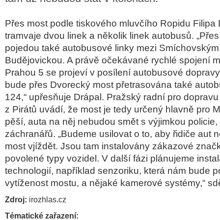
Přes most podle tiskového mluvčího Ropidu Filipa
tramvaje dvou linek a několik linek autobusů. „Př
pojedou také autobusové linky mezi Smíchovským
Budějovickou. A právě očekávané rychlé spojení m
Prahou 5 se projeví v posílení autobusové dopravy
bude přes Dvorecký most přetrasována také autobu
124,“ upřesňuje Drápal. Pražský radní pro doprav
z Pirátů uvádí, že most je tedy určený hlavně pro M
pěší, auta na něj nebudou smět s výjimkou policie,
záchranářů. „Budeme usilovat o to, aby řidiče aut
most vjíždět. Jsou tam instalovány zákazové značk
povolené typy vozidel. V další fázi plánujeme insta
technologií, například senzoriku, která nám bude 
vytíženost mostu, a nějaké kamerové systémy,“ sd
Zdroj:
irozhlas.cz
Tématické zařazení: