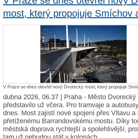
V Praze se dnes otevřel nový 
most, který propojuje Smíchov 
V Praze se dnes otevřel nový Dvorecký most, který propojuje Smí
dubna 2026, 06.37 | Praha - Město Dvorecký 
představilo už včera. Pro tramvaje a autobusy
dnes. Most zajistí nové spojení přes Vltavu a 
přetíženému Barrandovskému mostu. Díky to
městská doprava rychlejší a spolehlivější, pr
tam už nebudou stát v kolonách.