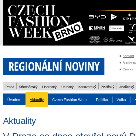
Kontakt
Archiv n
Ceníky
Praha
Středočeský
Liberecký
Ústecký
Karlovarský
Plzeňský
Jihočeský
Úvodem
Aktuality
Czech Fashion Week
Politika
Válka
Auto
Doprava
Zvířata
ZOH Soči 2014
Reality
Cestován
Aktuality
Rozhovory