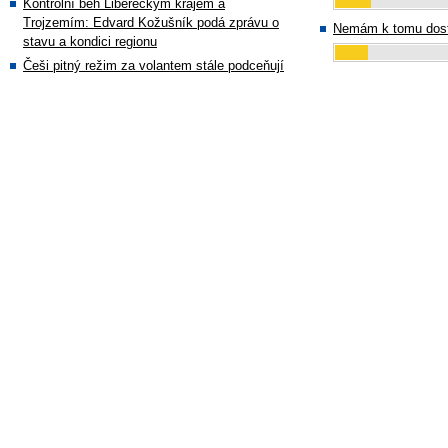
Kontrolní běh Libereckým krajem a
Trojzemím: Edvard Kožušník podá zprávu o
Nemám k tomu dost
stavu a kondici regionu
Češi pitný režim za volantem stále podceňují