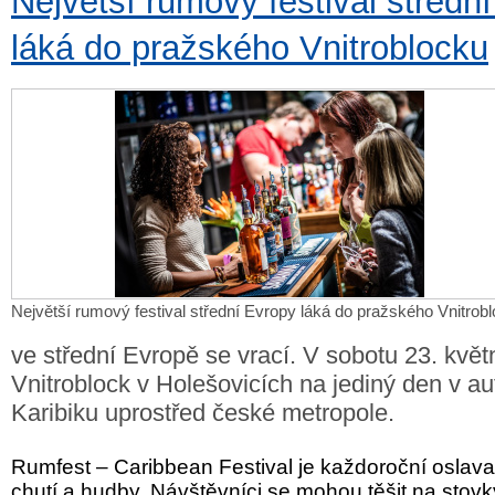
Největší rumový festival středn
láká do pražského Vnitroblocku
Největší rumový festival střední Evropy láká do pražského Vnitrob
ve střední Evropě se vrací. V sobotu 23. kvě
Vnitroblock v Holešovicích na jediný den v a
Karibiku uprostřed české metropole.
Rumfest – Caribbean Festival je každoroční oslava 
chutí a hudby. Návštěvníci se mohou těšit na stov