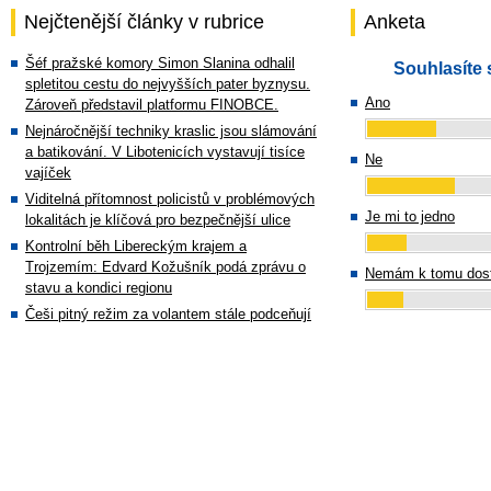
Nejčtenější články v rubrice
Anketa
Šéf pražské komory Simon Slanina odhalil
Souhlasíte 
spletitou cestu do nejvyšších pater byznysu.
Ano
Zároveň představil platformu FINOBCE.
Nejnáročnější techniky kraslic jsou slámování
a batikování. V Libotenicích vystavují tisíce
Ne
vajíček
Viditelná přítomnost policistů v problémových
Je mi to jedno
lokalitách je klíčová pro bezpečnější ulice
Kontrolní běh Libereckým krajem a
Trojzemím: Edvard Kožušník podá zprávu o
Nemám k tomu dost
stavu a kondici regionu
Češi pitný režim za volantem stále podceňují