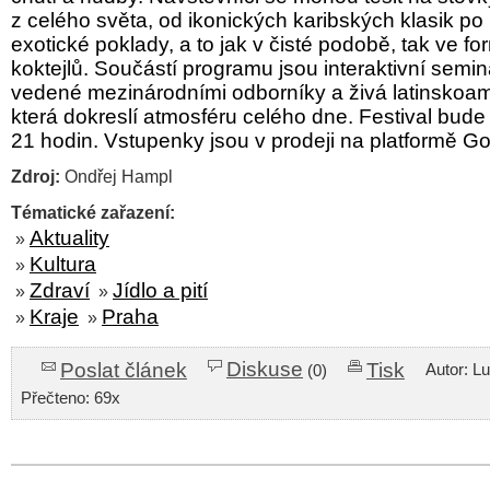
z celého světa, od ikonických karibských klasik 
exotické poklady, a to jak v čisté podobě, tak ve f
koktejlů. Součástí programu jsou interaktivní sem
vedené mezinárodními odborníky a živá latinskoa
která dokreslí atmosféru celého dne. Festival bude
21 hodin. Vstupenky jsou v prodeji na platformě G
Zdroj:
Ondřej Hampl
Tématické zařazení:
Aktuality
»
Kultura
»
Zdraví
Jídlo a pití
»
»
Kraje
Praha
»
»
Diskuse
Poslat článek
Tisk
Autor: L
(0)
Přečteno: 69x