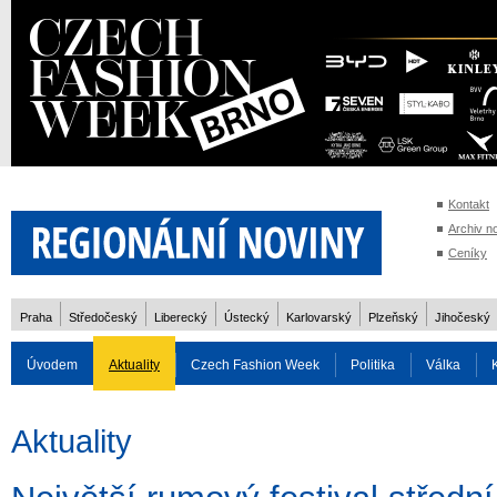
Kontakt
Archiv n
Ceníky
Praha
Středočeský
Liberecký
Ústecký
Karlovarský
Plzeňský
Jihočeský
Úvodem
Aktuality
Czech Fashion Week
Politika
Válka
Auto
Doprava
Zvířata
ZOH Soči 2014
Reality
Cestován
Aktuality
Rozhovory