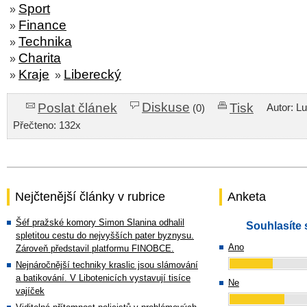
Sport
»
Finance
»
Technika
»
Charita
»
Kraje
Liberecký
»
»
Diskuse
Poslat článek
Tisk
Autor: L
(0)
Přečteno: 132x
Nejčtenější články v rubrice
Anketa
Šéf pražské komory Simon Slanina odhalil
Souhlasíte 
spletitou cestu do nejvyšších pater byznysu.
Ano
Zároveň představil platformu FINOBCE.
Nejnáročnější techniky kraslic jsou slámování
a batikování. V Libotenicích vystavují tisíce
Ne
vajíček