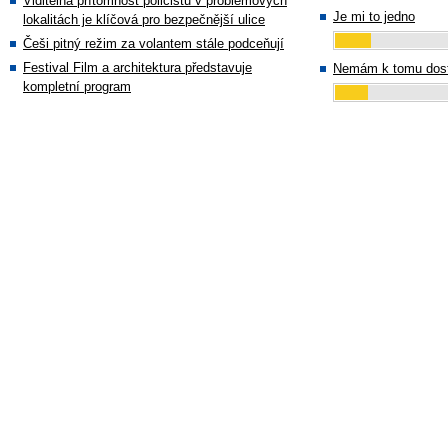
Viditelná přítomnost policistů v problémových
Je mi to jedno
lokalitách je klíčová pro bezpečnější ulice
Češi pitný režim za volantem stále podceňují
Festival Film a architektura představuje
Nemám k tomu dost
kompletní program