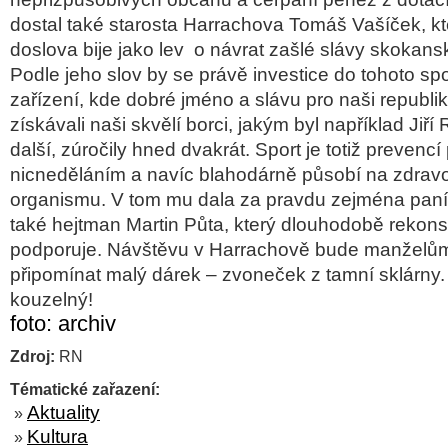
dostal také starosta Harrachova Tomáš Vašíček, kte
doslova bije jako lev
o návrat zašlé slávy skokan
Podle jeho slov by se právě investice do tohoto sp
zařízení, kde dobré jméno a slávu pro naši republik
získávali naši skvělí borci, jakým byl například Jiř
další, zúročily hned dvakrát. Sport je totiž prevenc
nicneděláním a navíc blahodárně působí na zdravo
organismu. V tom mu dala za pravdu zejména paní
také hejtman Martin Půta, který dlouhodobě rekons
podporuje. Návštěvu v Harrachově bude manželů
připomínat malý dárek – zvoneček z tamní sklárny.
kouzelný!
foto: archiv
Zdroj:
RN
Tématické zařazení:
Aktuality
»
Kultura
»