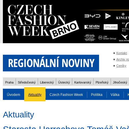
Kontakt
Archiv n
Ceníky
Praha
Středočeský
Liberecký
Ústecký
Karlovarský
Plzeňský
Jihočeský
Úvodem
Aktuality
Czech Fashion Week
Politika
Válka
Auto
Doprava
Zvířata
ZOH Soči 2014
Reality
Cestován
Aktuality
Rozhovory