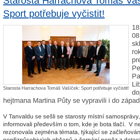
Starosta Harrachova Tomáš Vaš
Sport potřebuje vyčistit!
18
08
sk
ro
pr
Pe
Pa
Li
Starosta Harrachova Tomáš Vašíček: Sport potřebuje vyčistit!
do
hejtmana Martina Půty se vypravili i do západn
V Tanvaldu se sešli se starosty místní samosprávy, 
informovali především o tom, kde je bota tlačí.
V ne
rezonovala zejména témata, týkající se začleňová
nepřizpůsobivých občanů a čerpání peněz z dotací