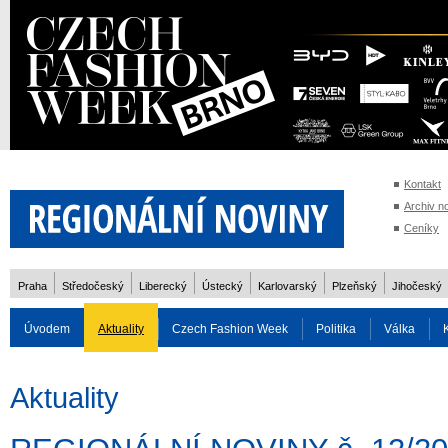
Kontakt
Archiv n
Ceníky
Praha
Středočeský
Liberecký
Ústecký
Karlovarský
Plzeňský
Jihočeský
Úvodem
Aktuality
Czech Fashion Week
Politika
Válka
Auto
Doprava
Zvířata
ZOH Soči 2014
Reality
Cestován
Aktuality
Rozhovory