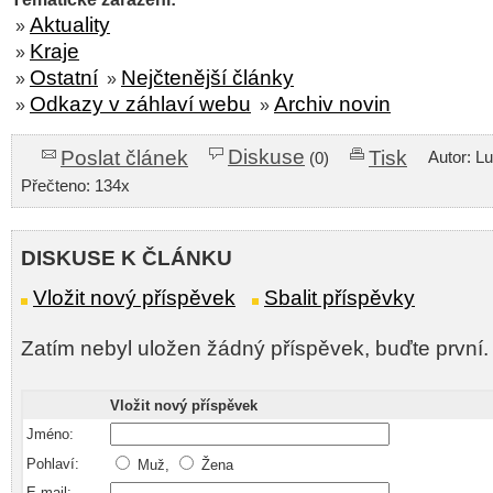
Aktuality
»
Kraje
»
Ostatní
Nejčtenější články
»
»
Odkazy v záhlaví webu
Archiv novin
»
»
Diskuse
Poslat článek
Tisk
Autor: L
(0)
Přečteno: 134x
DISKUSE K ČLÁNKU
Vložit nový příspěvek
Sbalit příspěvky
Zatím nebyl uložen žádný příspěvek, buďte první.
Vložit nový příspěvek
Jméno:
Pohlaví:
Muž,
Žena
E-mail: