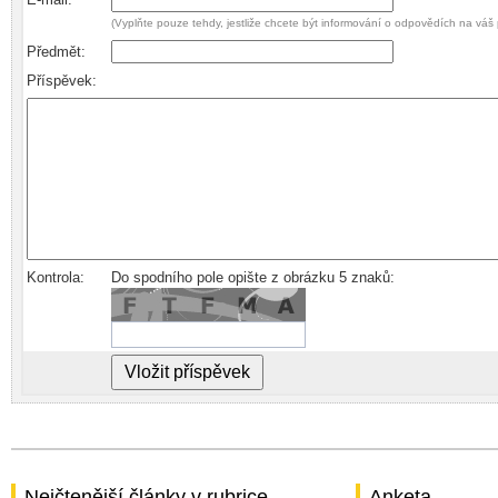
(Vyplňte pouze tehdy, jestliže chcete být informování o odpovědích na váš 
Předmět:
Příspěvek:
Kontrola:
Do spodního pole opište z obrázku 5 znaků:
Nejčtenější články v rubrice
Anketa