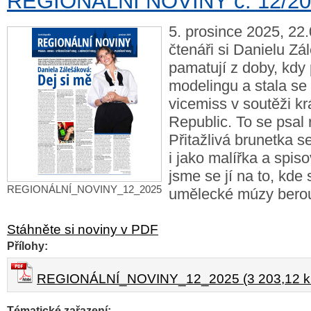
REGIONÁLNÍ NOVINY č. 12/2
5. prosince 2025, 22
čtenáři si Danielu Z
pamatují z doby, kdy 
modelingu a stala se
vicemiss v soutěži k
Republic. To se psal 
Přitažlivá brunetka se
i jako malířka a spiso
jsme se jí na to, kde
REGIONÁLNÍ_NOVINY_12_2025
umělecké múzy ber
Stáhněte si noviny v PDF
Přílohy:
REGIONÁLNÍ_NOVINY_12_2025 (3 203,12 k
Tématické zařazení: