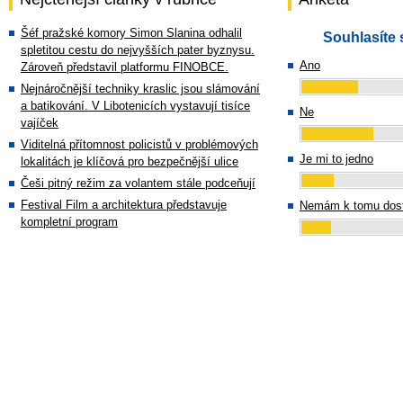
Šéf pražské komory Simon Slanina odhalil
Souhlasíte 
spletitou cestu do nejvyšších pater byznysu.
Ano
Zároveň představil platformu FINOBCE.
Nejnáročnější techniky kraslic jsou slámování
a batikování. V Libotenicích vystavují tisíce
Ne
vajíček
Viditelná přítomnost policistů v problémových
Je mi to jedno
lokalitách je klíčová pro bezpečnější ulice
Češi pitný režim za volantem stále podceňují
Festival Film a architektura představuje
Nemám k tomu dost
kompletní program