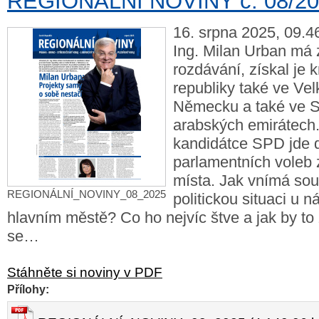
REGIONÁLNÍ NOVINY č. 08/2
16. srpna 2025, 09.46
Ing. Milan Urban má 
rozdávání, získal je
republiky také ve Velk
Německu a také ve 
arabských emirátech
kandidátce SPD jde 
parlamentních voleb
místa. Jak vnímá so
REGIONÁLNÍ_NOVINY_08_2025
politickou situaci u n
hlavním městě? Co ho nejvíc štve a jak by t
se…
Stáhněte si noviny v PDF
Přílohy: