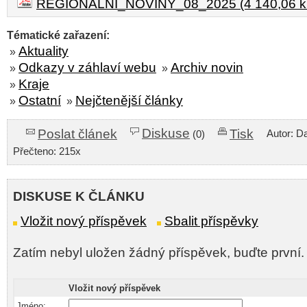
REGIONÁLNÍ_NOVINY_08_2025 (4 140,06 k
Tématické zařazení:
Aktuality
»
Odkazy v záhlaví webu
Archiv novin
»
»
Kraje
»
Ostatní
Nejčtenější články
»
»
Diskuse
Poslat článek
Tisk
Autor: D
(0)
Přečteno: 215x
DISKUSE K ČLÁNKU
Vložit nový příspěvek
Sbalit příspěvky
Zatím nebyl uložen žádný příspěvek, buďte první.
Vložit nový příspěvek
Jméno: