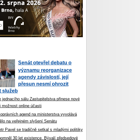
Senát otevřel debatu o
významu reorganizace
agendy závislostí, její
přesun nesmí ohrozit
 služeb
 jednacího sálu Zastupitelstva přinese nové
i možnost online účasti
koprávních agend na ministerstva vyvolává
ělo na veřejném slyšení Senátu
tr Pavel se tradičně setkal s mladými politiky
ipomněl 30 let existence. Bývalí předsedové