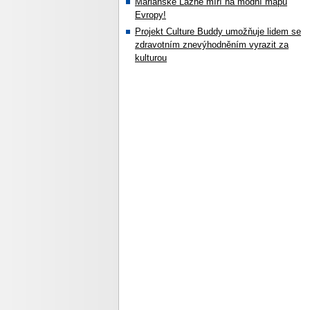
Mariánské Lázně míří na módní mapu
Evropy!
Projekt Culture Buddy umožňuje lidem se
zdravotním znevýhodněním vyrazit za
kulturou