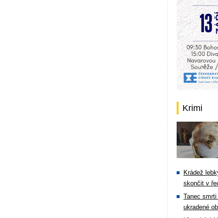
Krimi
Krádež lebky
skončit v ře
Tanec smrti 
ukradené ob