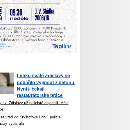
Lebku svaté Zdislavy se
podařilo vyjmout z betonu.
Nyní ji čekají
restaurátorské práce
 sv. Zdislavy už policisté objasnili. Měla
ce
se vrátí do Kryštofova Údolí, policie
razy vypátrala