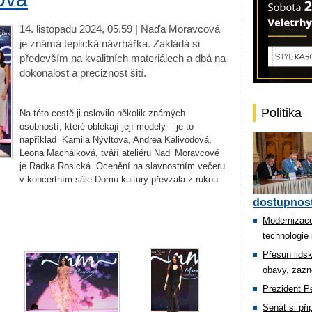
14. listopadu 2024, 05.59 | Naďa Moravcová
je známá teplická návrhářka. Zakládá si
především na kvalitních materiálech a dbá na
dokonalost a preciznost šití.
Politika
Na této cestě ji oslovilo několik známých
osobností, které oblékají její modely – je to
například
Kamila Nývltova, Andrea Kalivodová,
Leona Machálková, tváří ateliéru Nadi Moravcové
je Radka Rosická. Ocenění na slavnostním večeru
v koncertním sále Domu kultury převzala z rukou
dostupnost
Modernizace
technologie 
Přesun lids
obavy, zazn
Prezident Pe
Senát si př