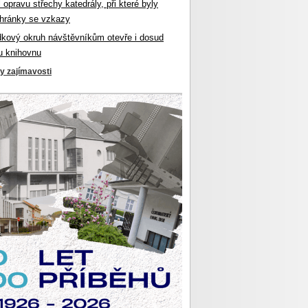
l opravu střechy katedrály, při které byly
hránky se vzkazy
dkový okruh návštěvníkům otevře i dosud
u knihovnu
ky zajímavosti