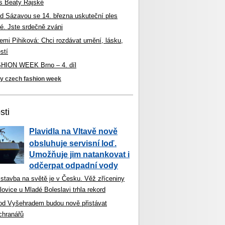
s Beaty Rajské
d Sázavou se 14. března uskuteční ples
é. Jste srdečně zváni
mi Pihiková: Chci rozdávat umění, lásku,
stí
ION WEEK Brno – 4. díl
ky czech fashion week
sti
Plavidla na Vltavě nově
obsluhuje servisní loď.
Umožňuje jim natankovat i
odčerpat odpadní vody
 stavba na světě je v Česku. Věž zříceniny
ovice u Mladé Boleslavi trhla rekord
od Vyšehradem budou nově přistávat
chranářů