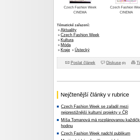
Czech Fashion Week
Czech Fashion We
CINEMA
CINEMA
Tématické zařazení:
Aktuality
»
Czech Fashion Week
»
Kultura
»
Móda
»
Kraje
Ústecký
»
»
Poslat článek
Diskuse
T
(0)
Nejčtenější články v rubrice
Czech Fashion Week se zařadil mezi
nejprestižnější kulturní projekty v ČR
Míša Tomanová má rozplánovanou každičk
hodinu
Czech Fashion Week nadchl publikum