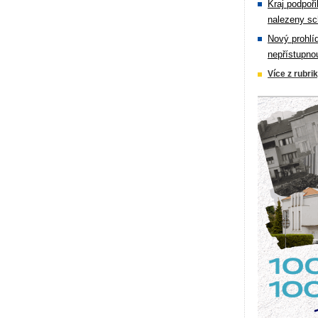
Kraj podpoři
nalezeny sc
Nový prohlí
nepřístupno
Více z rubri