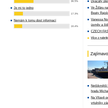
Dvacátý ple
36.5%
Ve Žďáru na
Je mi to jedno
Beaty Rajsk
17.3%
Vanessa Noe
Nemám k tomu dost informací
úsměv a ště
16.4%
CZECH FASH
Více z rubri
Zajímavo
Nejšikmější
hradu Michal
Na Vltavě p
vrtulníky zá