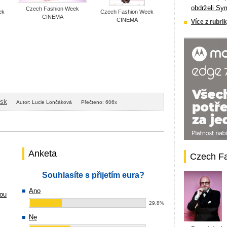
obdrželi Sy
Czech Fashion Week
ek
Czech Fashion Week
CINEMA
CINEMA
Více z rubrik
isk
Autor: Lucie Lončáková
Přečteno: 606x
Anketa
Czech F
Souhlasíte s přijetím eura?
Ano
ou
29.8%
Ne