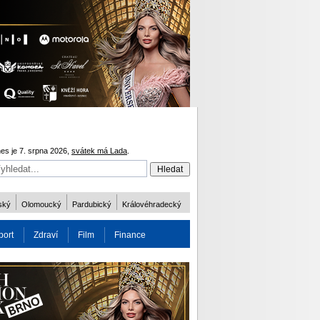
es je 7. srpna 2026,
svátek má Lada
.
ský
Olomoucký
Pardubický
Královéhradecký
port
Zdraví
Film
Finance
obnost
Více
ODM 2016