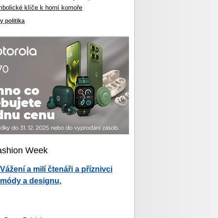
mbolické klíče k horní komoře
y politika
ashion Week
Vážení a milí čtenáři a příznivci
módy a designu,