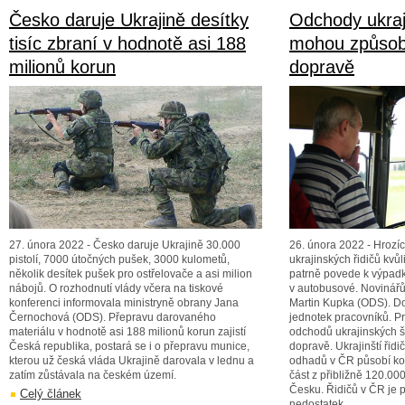
Česko daruje Ukrajině desítky
Odchody ukraj
tisíc zbraní v hodnotě asi 188
mohou způsobi
milionů korun
dopravě
27. února 2022 - Česko daruje Ukrajině 30.000
26. února 2022 - Hrozí
pistolí, 7000 útočných pušek, 3000 kulometů,
ukrajinských řidičů kvů
několik desítek pušek pro ostřelovače a asi milion
patrně povede k výpad
nábojů. O rozhodnutí vlády včera na tiskové
v autobusové. Novinářům
konferenci informovala ministryně obrany Jana
Martin Kupka (ODS). Do
Černochová (ODS). Přepravu darovaného
jednotek pracovníků. P
materiálu v hodnotě asi 188 milionů korun zajistí
odchodů ukrajinských š
Česká republika, postará se i o přepravu munice,
dopravě. Ukrajinští řidi
kterou už česká vláda Ukrajině darovala v lednu a
odhadů v ČR působí kol
zatím zůstávala na českém území.
část z přibližně 120.00
Česku. Řidičů v ČR je 
Celý článek
nedostatek.