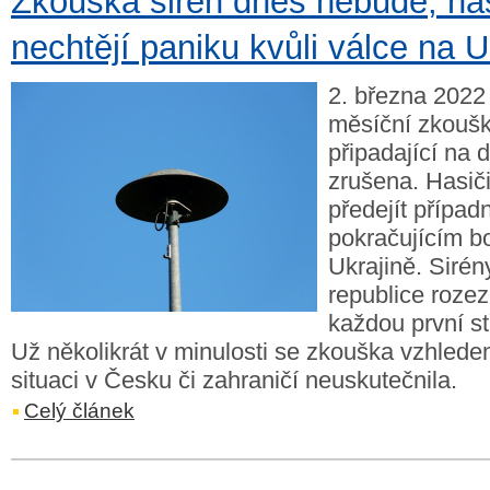
Zkouška sirén dnes nebude, has
nechtějí paniku kvůli válce na U
2. března 2022 
měsíční zkoušk
připadající na 
zrušena. Hasiči
předejít případ
pokračujícím b
Ukrajině. Sirén
republice rozez
každou první st
Už několikrát v minulosti se zkouška vzhled
situaci v Česku či zahraničí neuskutečnila.
Celý článek