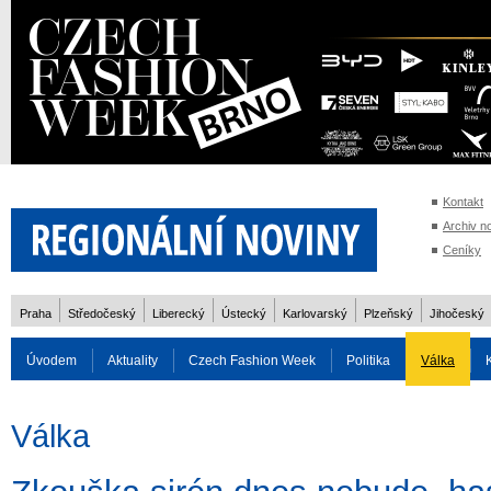
Kontakt
Archiv n
Ceníky
Praha
Středočeský
Liberecký
Ústecký
Karlovarský
Plzeňský
Jihočeský
Úvodem
Aktuality
Czech Fashion Week
Politika
Válka
Auto
Doprava
Zvířata
ZOH Soči 2014
Reality
Cestován
Válka
Rozhovory