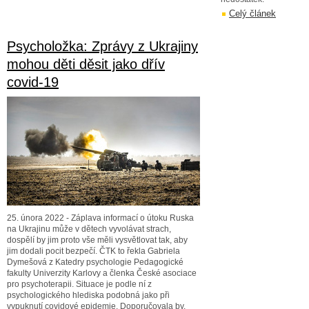
Celý článek
Psycholožka: Zprávy z Ukrajiny
mohou děti děsit jako dřív
covid-19
25. února 2022 - Záplava informací o útoku Ruska
na Ukrajinu může v dětech vyvolávat strach,
dospělí by jim proto vše měli vysvětlovat tak, aby
jim dodali pocit bezpečí. ČTK to řekla Gabriela
Dymešová z Katedry psychologie Pedagogické
fakulty Univerzity Karlovy a členka České asociace
pro psychoterapii. Situace je podle ní z
psychologického hlediska podobná jako při
vypuknutí covidové epidemie. Doporučovala by,