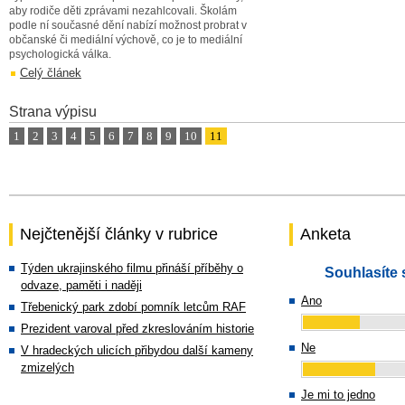
aby rodiče děti zprávami nezahlcovali. Školám
podle ní současné dění nabízí možnost probrat v
občanské či mediální výchově, co je to mediální
psychologická válka.
Celý článek
Strana výpisu
1
2
3
4
5
6
7
8
9
10
11
Nejčtenější články v rubrice
Anketa
Týden ukrajinského filmu přináší příběhy o
Souhlasíte 
odvaze, paměti i naději
Ano
Třebenický park zdobí pomník letcům RAF
Prezident varoval před zkreslováním historie
Ne
V hradeckých ulicích přibydou další kameny
zmizelých
Je mi to jedno