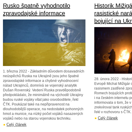
Rusko špatně vyhodnotilo
Historik Mižig
zpravodajské informace
rasistické na
bojující na Ukr
1. března 2022 - Základním důvodem dosavadních
neúspěchů Ruska na Ukrajině jsou jeho špatné
28. února 2022 - Histor
zpravodajské informace a chybné vyhodnocení
Evropě Michal Mižigár o
nálad Ukrajinců, domnívá se vojenský analytik
rasismem zastřené zpra
Dušan Rovenský. Vedení Ruska pravděpodobně
Romech bojujících proti
předpokládalo, že minimálně na východě Ukrajiny
i na českém internetu p
budou ruské vojáky vítat jako osvoboditele, řekl
informovala o tom, že 
ČTK. Poukázal také na nepřipravenost na
zrekvíroval tank ruských
dlouhodobější operace, na nedostatek pohonných
řekl v rozhovoru s ČTK.
hmot a munice, na nízký počet vojáků nasazených
Celý článek
vojáků nebo na starou vojenskou techniku.
Celý článek