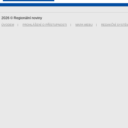
2026 © Regionální noviny
ÚVODEM
|
PROHLÁŠENÍ O PŘÍSTUPNOSTI
|
MAPA WEBU
|
REDAKČNÍ SYSTÉ