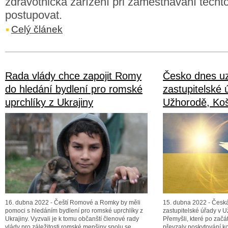
zdravotnická zařízení při zaměstnávání těcht
postupovat.
Celý článek
Rada vlády chce zapojit Romy
Česko dnes u
do hledání bydlení pro romské
zastupitelské 
uprchlíky z Ukrajiny
Užhorodě, Koš
16. dubna 2022 - Čeští Romové a Romky by měli
15. dubna 2022 - Česká
pomoci s hledáním bydlení pro romské uprchlíky z
zastupitelské úřady v U
Ukrajiny. Vyzvali je k tomu občanští členové rady
Přemyšli, které po začá
vlády pro záležitosti romské menšiny spolu se
převzaly poskytování k