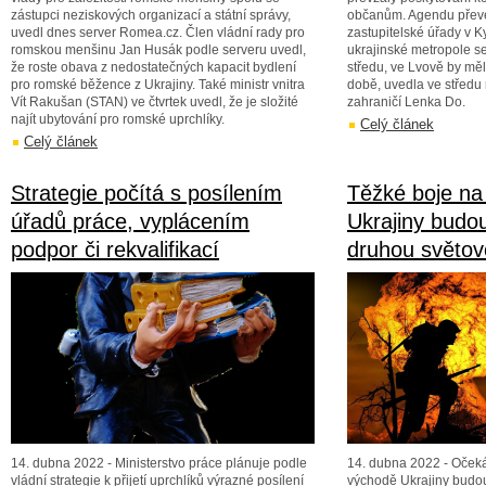
zástupci neziskových organizací a státní správy,
občanům. Agendu přev
uvedl dnes server Romea.cz. Člen vládní rady pro
zastupitelské úřady v K
romskou menšinu Jan Husák podle serveru uvedl,
ukrajinské metropole se 
že roste obava z nedostatečných kapacit bydlení
středu, ve Lvově by měl
pro romské běžence z Ukrajiny. Také ministr vnitra
době, uvedla ve středu 
Vít Rakušan (STAN) ve čtvrtek uvedl, že je složité
zahraničí Lenka Do.
najít ubytování pro romské uprchlíky.
Celý článek
Celý článek
Strategie počítá s posílením
Těžké boje na
úřadů práce, vyplácením
Ukrajiny budo
podpor či rekvalifikací
druhou světov
14. dubna 2022 - Ministerstvo práce plánuje podle
14. dubna 2022 - Oček
vládní strategie k přijetí uprchlíků výrazné posílení
východě Ukrajiny budo