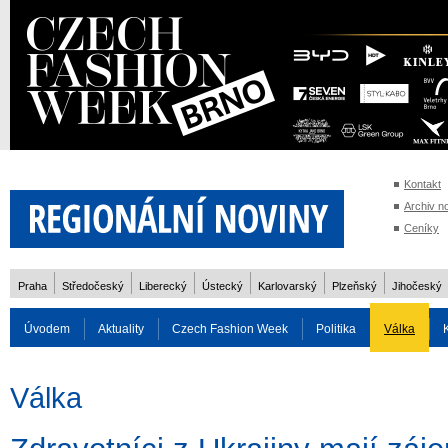
Kontakt
Archiv n
Ceníky
Praha
Středočeský
Liberecký
Ústecký
Karlovarský
Plzeňský
Jihočeský
Úvodem
Aktuality
Czech Fashion Week
Politika
Válka
Auto
Doprava
Zvířata
ZOH Soči 2014
Reality
Cestován
Válka
Rozhovory