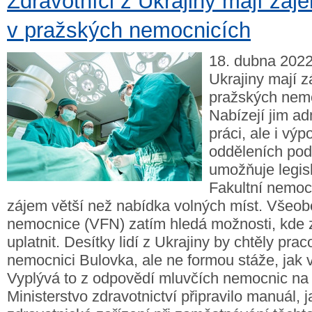
Zdravotníci z Ukrajiny mají záj
v pražských nemocnicích
18. dubna 2022 
Ukrajiny mají z
pražských nemo
Nabízejí jim ad
práci, ale i vý
odděleních pod
umožňuje legisl
Fakultní nemocn
zájem větší než nabídka volných míst. Všeob
nemocnice (VFN) zatím hledá možnosti, kde
uplatnit. Desítky lidí z Ukrajiny by chtěly prac
nemocnici Bulovka, ale ne formou stáže, jak v
Vyplývá to z odpovědí mluvčích nemocnic na
Ministerstvo zdravotnictví připravilo manuál, j