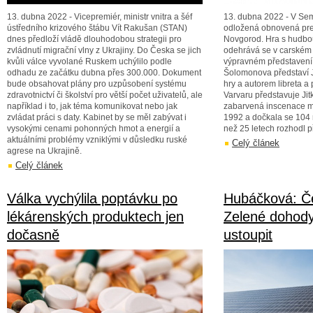
13. dubna 2022 - Vicepremiér, ministr vnitra a šéf
13. dubna 2022 - V Sem
ústředního krizového štábu Vít Rakušan (STAN)
odložená obnovená pre
dnes předloží vládě dlouhodobou strategii pro
Novgorod. Hra s hudbo
zvládnutí migrační vlny z Ukrajiny. Do Česka se jich
odehrává se v carském
kvůli válce vyvolané Ruskem uchýlilo podle
výpravném představení 
odhadu ze začátku dubna přes 300.000. Dokument
Šolomonova představí Ji
bude obsahovat plány pro uzpůsobení systému
hry a autorem libreta a
zdravotnictví či školství pro větší počet uživatelů, ale
Varvaru představuje Jit
například i to, jak téma komunikovat nebo jak
zabarvená inscenace m
zvládat práci s daty. Kabinet by se měl zabývat i
1992 a dočkala se 104 re
vysokými cenami pohonných hmot a energií a
než 25 letech rozhodl př
aktuálními problémy vzniklými v důsledku ruské
Celý článek
agrese na Ukrajině.
Celý článek
Válka vychýlila poptávku po
Hubáčková: Če
lékárenských produktech jen
Zelené dohod
dočasně
ustoupit