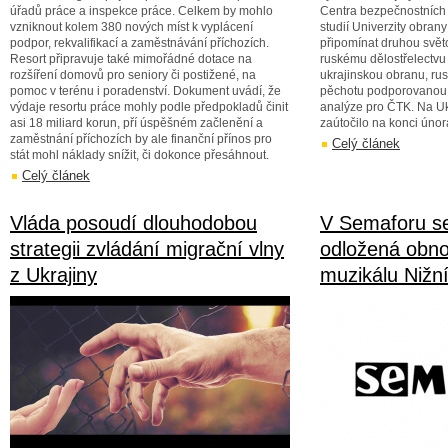
úřadů práce a inspekce práce. Celkem by mohlo
Centra bezpečnostních 
vzniknout kolem 380 nových míst k vyplácení
studií Univerzity obra
podpor, rekvalifikací a zaměstnávání příchozích.
připomínat druhou svět
Resort připravuje také mimořádné dotace na
ruskému dělostřelectvu 
rozšíření domovů pro seniory či postižené, na
ukrajinskou obranu, ru
pomoc v terénu i poradenství. Dokument uvádí, že
pěchotu podporovanou t
výdaje resortu práce mohly podle předpokladů činit
analýze pro ČTK. Na U
asi 18 miliard korun, pří úspěšném začlenění a
zaútočilo na konci únor
zaměstnání příchozích by ale finanční přínos pro
Celý článek
stát mohl náklady snížit, či dokonce přesáhnout.
Celý článek
Vláda posoudí dlouhodobou
V Semaforu se
strategii zvládání migrační vlny
odložená obn
z Ukrajiny
muzikálu Nižn