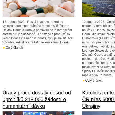
12. dubna 2022 - Ruská invaze na Ukrajinu
12. dubna 2022 - Česká
vychýlila podle generálního ředitele sítě lékáren
ustoupit z termínů, kter
Dr.Max Daniela Horáka poptávku po lékárenském
balíček Fit for 55 i ta
sortimentu jen dočasně. U některých produktů to
Deal). Ministryně život
vedlo k dočasné nedostupnosti, nyní je ale situace
Hubáčková (za KDU-ČSL
již dobrá, řekl dnes na tiskové konferenci Horák.
ministryni pro ochranu k
energetiku, mobilitu, i
Celý článek
Leonore Gewesslerovou.
Znojmě. Česko a další 
poslední době potýkají 
a pohonných hmot. Situa
ruské invazi na Ukrajin
Špičky EU kvůli konfliktu
ropě a plynu z Ruska.
Celý článek
Úřady práce dostaly dosud od
Katolická círk
uprchlíků 218.000 žádostí o
ČR přes 6000 
humanitární dávku
Ukrajiny