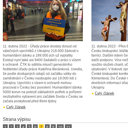
11. dubna 2022 - Úřady práce dostaly dosud od
11. dubna 2022 - Přes 
válečných uprchlíků z Ukrajiny 218.000 žádostí o
Česku biskupství, klášte
humanitární dávku a 189.000 jich už vyplatily.
farníci. Dalším lidem če
Evidují nyní také asi 9400 žadatelů o práci s vízem
další podporu. Více než
k ochraně. ČTK to sdělila mluvčí generálního
využilo služeb charit, v
ředitelství úřadu práce Kateřina Beránková. Uvedla,
ubytování. V tiskové zp
že podle dostupných údajů od začátku války do
České biskupské konfe
zaměstnání v Česku nastoupilo asi 19.000 lidí z
Klimentová. Do České r
Ukrajiny. Uprchlíci s vízem k ochraně mohou
dnešních informací úřad
pracovat v Česku bez povolení. Humanitární dávka
Ukrajiny.
5000 korun na pokrytí základních potřeb a pořízení
Celý článek
nezbytného vybavení pro začátek života v Česku se
začala poskytovat před třemi týdny.
Celý článek
Strana výpisu
1
2
3
4
5
6
7
8
9
10
11