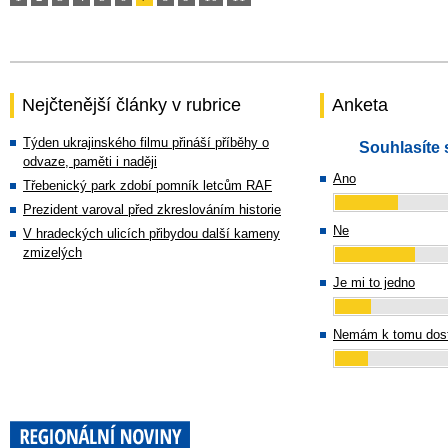
Nejčtenější články v rubrice
Anketa
Týden ukrajinského filmu přináší příběhy o
Souhlasíte 
odvaze, paměti i naději
Ano
Třebenický park zdobí pomník letcům RAF
Prezident varoval před zkreslováním historie
Ne
V hradeckých ulicích přibydou další kameny
zmizelých
Je mi to jedno
Nemám k tomu dost