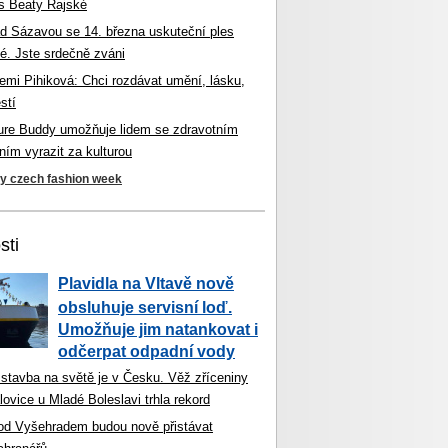
s Beaty Rajské
d Sázavou se 14. března uskuteční ples
é. Jste srdečně zváni
mi Pihiková: Chci rozdávat umění, lásku,
stí
ture Buddy umožňuje lidem se zdravotním
ím vyrazit za kulturou
ky czech fashion week
sti
Plavidla na Vltavě nově
obsluhuje servisní loď.
Umožňuje jim natankovat i
odčerpat odpadní vody
 stavba na světě je v Česku. Věž zříceniny
ovice u Mladé Boleslavi trhla rekord
od Vyšehradem budou nově přistávat