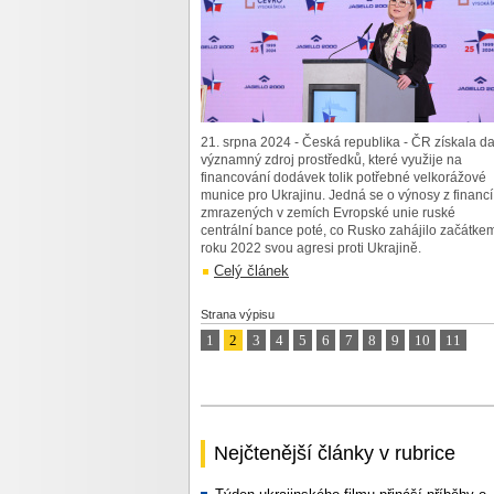
21. srpna 2024 - Česká republika - ČR získala da
významný zdroj prostředků, které využije na
financování dodávek tolik potřebné velkorážové
munice pro Ukrajinu. Jedná se o výnosy z financí
zmrazených v zemích Evropské unie ruské
centrální bance poté, co Rusko zahájilo začátke
roku 2022 svou agresi proti Ukrajině.
Celý článek
Strana výpisu
1
2
3
4
5
6
7
8
9
10
11
Nejčtenější články v rubrice