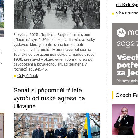
obdrželi Sy
Více z rubrik
3. května 2025 - Teplice – Regionální muzeum
připomíná výročí 80 let od konce II. světové války
výstavou, která je realizována formou pěti
samostatných panelů. Ty představují situaci na
mi
Teplicku od obsazení německou armádou v roce
1938, přes život v okupovaném pohraničí až po
 v
osvobození a poválečnou situaci zejména v
rozmezí let 1945-46.
Celý článek
Senát si připomněl tříleté
Czech F
výročí od ruské agrese na
Ukrajině