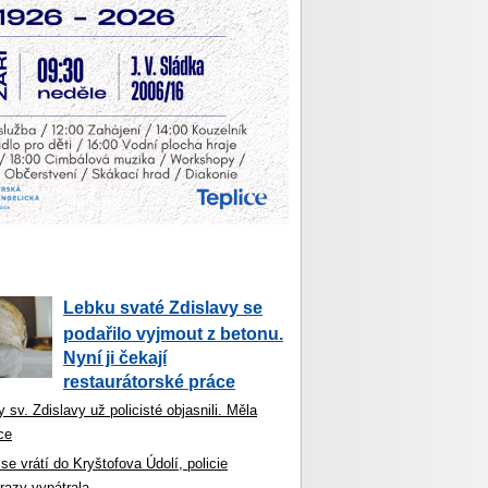
Lebku svaté Zdislavy se
podařilo vyjmout z betonu.
Nyní ji čekají
restaurátorské práce
 sv. Zdislavy už policisté objasnili. Měla
ce
se vrátí do Kryštofova Údolí, policie
razy vypátrala