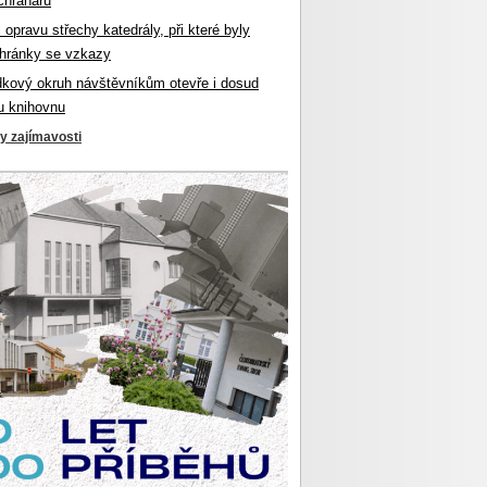
chranářů
l opravu střechy katedrály, při které byly
hránky se vzkazy
dkový okruh návštěvníkům otevře i dosud
u knihovnu
ky zajímavosti