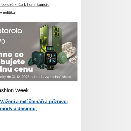
mbolické klíče k horní komoře
y politika
ashion Week
Vážení a milí čtenáři a příznivci
módy a designu,