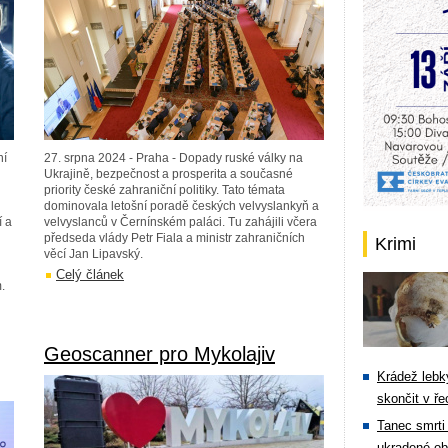
ní
27. srpna 2024 - Praha - Dopady ruské války na
Ukrajině, bezpečnost a prosperita a současné
priority české zahraniční politiky. Tato témata
dominovala letošní poradě českých velvyslankyň a
í a
velvyslanců v Černínském paláci. Tu zahájili včera
předseda vlády Petr Fiala a ministr zahraničních
Krimi
u
věcí Jan Lipavský.
Celý článek
.
Geoscanner pro Mykolajiv
Krádež lebky
skončit v ře
Tanec smrti 
ukradené ob