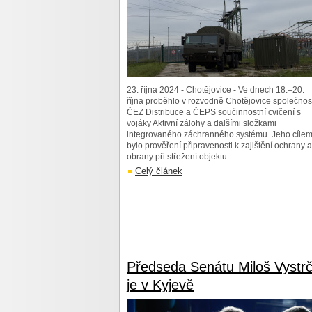
23. října 2024 - Chotějovice - Ve dnech 18.–20.
října proběhlo v rozvodně Chotějovice společnos
ČEZ Distribuce a ČEPS součinnostní cvičení s
vojáky Aktivní zálohy a dalšími složkami
integrovaného záchranného systému. Jeho cíle
bylo prověření připravenosti k zajištění ochrany a
obrany při střežení objektu.
Celý článek
Předseda Senátu Miloš Vystrči
je v Kyjevě