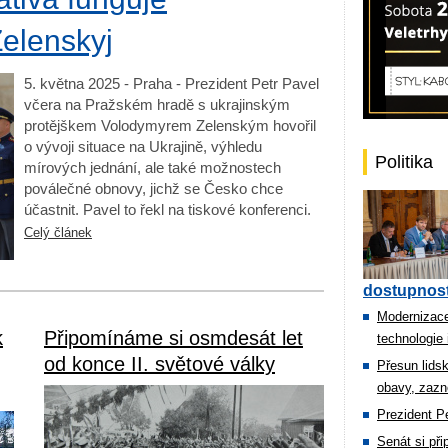
Zelenskyj
5. května 2025 - Praha - Prezident Petr Pavel
včera na Pražském hradě s ukrajinským
protějškem Volodymyrem Zelenským hovořil
o vývoji situace na Ukrajině, výhledu
Politika
mírových jednání, ale také možnostech
poválečné obnovy, jichž se Česko chce
účastnit. Pavel to řekl na tiskové konferenci.
Celý článek
dostupnost
Modernizace
k
Připomínáme si osmdesát let
technologie 
od konce II. světové války
Přesun lids
obavy, zazn
Prezident Pe
Senát si př