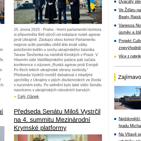
Dvacátý ple
Ve Žďáru na
Beaty Rajsk
Vanessa Noe
25. února 2025 - Praha - Horní parlamentní komora
úsměv a ště
si připomněla třetí výročí od eskalace ruské agrese
proti Ukrajině. Zástupci obou komor Parlamentu
Projekt Cul
nejprve uctili památku obětí této kruté války
znevýhodněn
em
položením květin u sochy ukrajinského básníka
Tarase Ševčenka na náměstí Kinských v Praze. V
Více z rubri
ře
Hlavním sále Valdštejnského paláce pak začala
konference s názvem „Ruská agrese proti Evropě.
ho
Po třech letech ukrajinské obrany svobody.“
Předseda Vystrčil rovněž debatoval s mladými
Zajímavo
ž
uprchlíky z Ukrajiny o jejich zkušenostech ze života
ch.
v nuceném exilu. Po setmění bylo také sídlo Senátu
nasvíceno v ukrajinských národních barvách.
Celý článek
ní
Předseda Senátu Miloš Vystrčil
na 4. summitu Mezinárodní
Nejšikmější
hradu Michal
Krymské platformy
Na Vltavě p