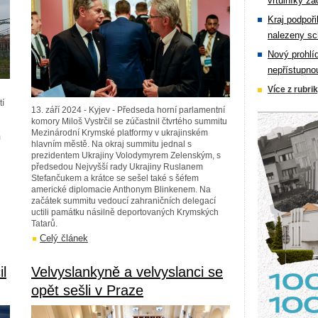
vrtulníky zá
Kraj podpoři
nalezeny sc
Nový prohlí
nepřístupno
Více z rubri
tí
13. září 2024 - Kyjev - Předseda horní parlamentní
komory Miloš Vystrčil se zúčastnil čtvrtého summitu
Mezinárodní Krymské platformy v ukrajinském
m
hlavním městě. Na okraj summitu jednal s
prezidentem Ukrajiny Volodymyrem Zelenským, s
předsedou Nejvyšší rady Ukrajiny Ruslanem
Stefančukem a krátce se sešel také s šéfem
americké diplomacie Anthonym Blinkenem. Na
začátek summitu vedoucí zahraničních delegací
uctili památku násilně deportovaných Krymských
Tatarů.
Celý článek
l
Velvyslankyně a velvyslanci se
opět sešli v Praze