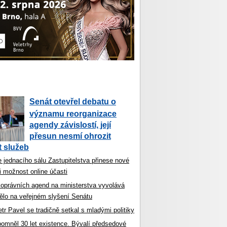
Senát otevřel debatu o
významu reorganizace
agendy závislostí, její
přesun nesmí ohrozit
 služeb
 jednacího sálu Zastupitelstva přinese nové
i možnost online účasti
koprávních agend na ministerstva vyvolává
ělo na veřejném slyšení Senátu
tr Pavel se tradičně setkal s mladými politiky
ipomněl 30 let existence. Bývalí předsedové