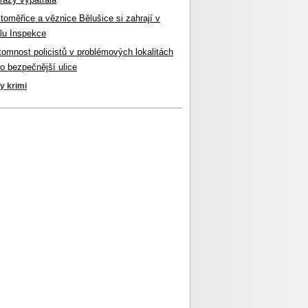
itoměřice a věznice Bělušice si zahrají v
lu Inspekce
ítomnost policistů v problémových lokalitách
ro bezpečnější ulice
ky krimi