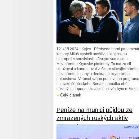
12. září 2024 - Kyjev - Předseda horní parlament
komory Miloš Vystrčil navštívil ukrajinskou
metropoli v souvislosti s čtvrtým summitem
Mezinárodní Krymské platformy. Ta má za cíl
sdružovat a koordinovat veškeré stávající národn
mezinárodní snahy o deokupaci krymského
poloostrova. V rámci svého pracovního program
uctí také šéf českého Senátu památku obětí
násilných deportací totalitním sovětským režimem
Celý článek
Peníze na munici půjdou ze
zmrazených ruských aktiv