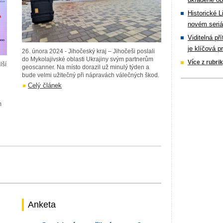
Historické L
novém seriá
Viditelná př
je klíčová p
26. února 2024 - Jihočeský kraj – Jihočeši poslali
do Mykolajivské oblasti Ukrajiny svým partnerům
Více z rubri
lší
geoscanner. Na místo dorazil už minulý týden a
bude velmi užitečný při nápravách válečných škod.
Celý článek
m
Anketa