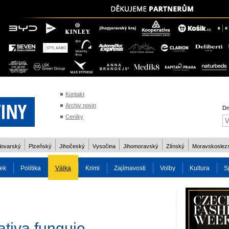
Kontakt
Archiv novin
Dn
Ceníky
lovarský
Plzeňský
Jihočeský
Vysočina
Jihomoravský
Zlínský
Moravskoslez
ek
Politika
Válka
Krimi
Zajímavosti
Volby
Kultura
S
2014
Reality
Cestování
Volby 2013
Technika
Charita
Os
ativa funguje