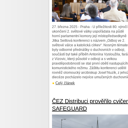
27. března 2025 - Praha - U příležitosti 80. výročí
ukončení 2. světové války uspořádala na půdě
horní parlamentní komory její místopředsedkyně
Jitka Seitlová konferenci s názvem „Odboj ve 2.
světové válce a katolická církev“. Nosným témat
byly odborné přednášky o duchovních v odboji,
součástí byl také příběh Antonína Vysloužila, fará
z Vizovic, který působil v odboji a s velkou
pravděpodobností se stal první obětí nastupující
komunistického režimu. Záštitu konferenci udělil
rovněž olomoucký arcibiskup Josef Nuzík, z jeho
diecéze pocházelo nejvíce umučených duchovní
Celý článek
ČEZ Distribuci prověřilo cviče
SAFEGUARD