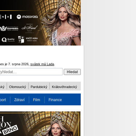
es je 7. srpna 2026,
svátek má Lada
.
ský
Olomoucký
Pardubický
Královéhradecký
port
Zdraví
Film
Finance
obnost
Více
ODM 2016