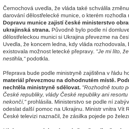
Černochová uvedla, že vláda také schválila změn
darování dělostřelecké munice, o kterém rozhodla 
Dopravu munice zajistí české ministerstvo obran
ukrajinská strana.
Původně bylo podle ní domluve
dělostřeleckou munici si Ukrajina převezme na če
Uvedla, že koncem ledna, kdy vláda rozhodovala, b
existovala možnost letecké přepravy.
"Je mi líto, ž
nestihla,“
podotkla.
Přeprava bude podle ministryně zajištěna v řádu h
materiál převezmou na dohodnutém místě. Pod
nechtěla ministryně sdělovat.
"Rozhodně touto 
České republiky, vlády České republiky ani resortu
nekončí,"
prohlásila. Ministerstvo se podle ní zab
odeslat další pomoc na Ukrajinu. Ministr vnitra Ví
České televizi naznačil, že zásilka pojede po železn