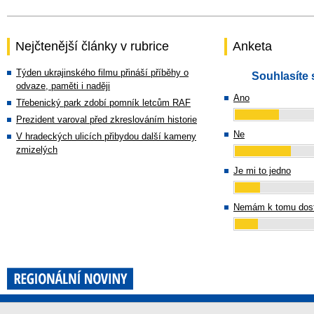
Nejčtenější články v rubrice
Anketa
Týden ukrajinského filmu přináší příběhy o
Souhlasíte 
odvaze, paměti i naději
Ano
Třebenický park zdobí pomník letcům RAF
Prezident varoval před zkreslováním historie
Ne
V hradeckých ulicích přibydou další kameny
zmizelých
Je mi to jedno
Nemám k tomu dost