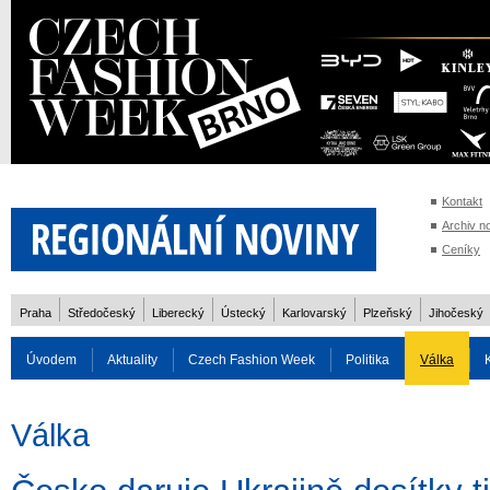
Kontakt
Archiv n
Ceníky
Praha
Středočeský
Liberecký
Ústecký
Karlovarský
Plzeňský
Jihočeský
Úvodem
Aktuality
Czech Fashion Week
Politika
Válka
Auto
Doprava
Zvířata
ZOH Soči 2014
Reality
Cestován
Válka
Rozhovory