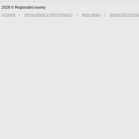
2026 © Regionální noviny
ÚVODEM
|
PROHLÁŠENÍ O PŘÍSTUPNOSTI
|
MAPA WEBU
|
REDAKČNÍ SYSTÉ