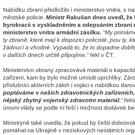
Nabídku zbraní předložilo i ministerstvo vnitra, s na
městské policie.
Ministr Rakušan dnes uvedl, že k
byrokracii s vyskladněním a odepsáním zbraní 
ministerstvo vnitra armádní zásilku.
"My primárně 
ty zbraně, které mají k dispozici policisté, jsou ty, 
žádoucí a vhodné. Vypadá to, že to dopadne dobř
v dalších dnech určitě připojíme,"
řekl v ČT.
Ministerstvo obrany zpracovává materiál o kapacit
zařízení, kam by bylo možné umístit uprchlíky. Zár
příslušníci aktivních záloh i vojáci s nabídkou daro
poptáváme v našich zdravotnických zařízeních, 
nějaký zbytný vojenský zdravotní materiál
,“
řekl
úrovni vlády se podle ní řeší i možnost dodávek be
Ministryně také uvedla, že pokud by čeští dobrovoln
pomáhat na Ukrajině v neziskových nestátních orga