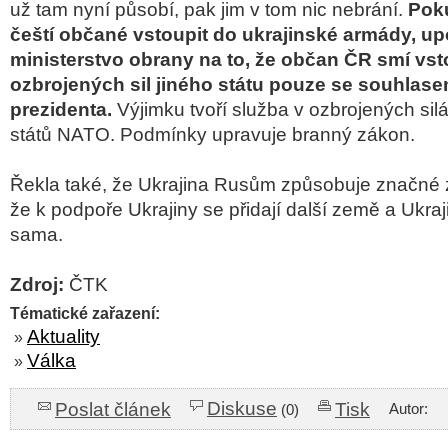
už tam nyní působí, pak jim v tom nic nebrání.
Poku
čeští občané vstoupit do ukrajinské armády, u
ministerstvo obrany na to, že občan ČR smí vst
ozbrojených sil jiného státu pouze se souhlas
prezidenta.
Výjimku tvoří služba v ozbrojených si
států NATO. Podmínky upravuje branný zákon.
Řekla také, že Ukrajina Rusům způsobuje značné zt
že k podpoře Ukrajiny se přidají další země a Ukra
sama.
Zdroj:
ČTK
Tématické zařazení:
Aktuality
»
Válka
»
Diskuse
Poslat článek
Tisk
Autor:
(0)