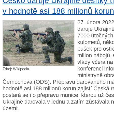
Česko daruje Ukrajině desítky ti
v hodnotě asi 188 milionů korun
27. února 2022
daruje Ukrajině
7000 útočných
kulometů, něko
pušek pro ostř
milion nábojů.
vlády včera na
konferenci inf
Zdroj: Wikipedia
ministryně obr
Černochová (ODS). Přepravu darovaného mat
hodnotě asi 188 milionů korun zajistí Česká r
postará se i o přepravu munice, kterou už če
Ukrajině darovala v lednu a zatím zůstávala
území.