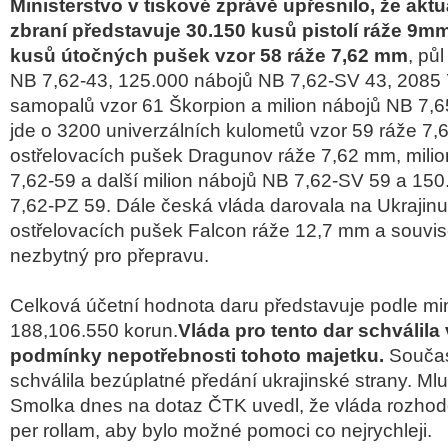
Ministerstvo v tiskové zprávě upřesnilo, že akt
zbraní představuje 30.150 kusů pistolí ráže 9mm
kusů útočných pušek vzor 58 ráže 7,62 mm
, pů
NB 7,62-43, 125.000 nábojů NB 7,62-SV 43, 208
samopalů vzor 61 Škorpion a milion nábojů NB 7,6
jde o 3200 univerzálních kulometů vzor 59 ráže 7
ostřelovacích pušek Dragunov ráže 7,62 mm, mili
7,62-59 a další milion nábojů NB 7,62-SV 59 a 15
7,62-PZ 59. Dále česká vláda darovala na Ukrajinu
ostřelovacích pušek Falcon ráže 12,7 mm a souvise
nezbytný pro přepravu.
Celková účetní hodnota daru představuje podle min
188,106.550 korun.
Vláda pro tento dar schválila
podmínky nepotřebnosti tohoto majetku.
Součas
schválila bezúplatné předání ukrajinské strany. Ml
Smolka dnes na dotaz ČTK uvedl, že vláda rozhod
per rollam, aby bylo možné pomoci co nejrychleji.