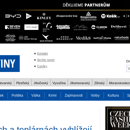
Kontakt
Archiv novin
Dn
Ceníky
lovarský
Plzeňský
Jihočeský
Vysočina
Jihomoravský
Zlínský
Moravskoslez
ek
Politika
Válka
Krimi
Zajímavosti
Volby
Kultura
S
2014
Reality
Cestování
Volby 2013
Technika
Charita
Os
ch a teplárnách vyhlížejí