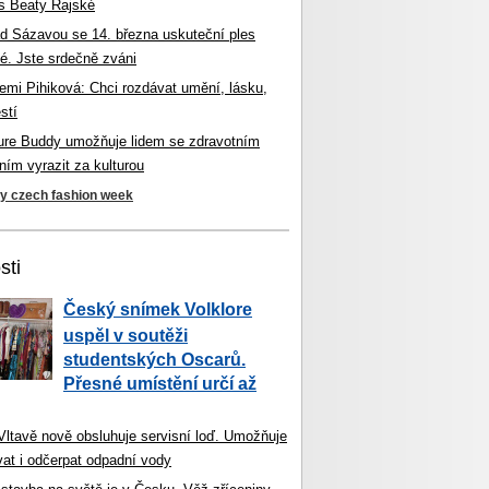
s Beaty Rajské
d Sázavou se 14. března uskuteční ples
é. Jste srdečně zváni
mi Pihiková: Chci rozdávat umění, lásku,
stí
ture Buddy umožňuje lidem se zdravotním
ím vyrazit za kulturou
ky czech fashion week
sti
Český snímek Volklore
uspěl v soutěži
studentských Oscarů.
Přesné umístění určí až
 Vltavě nově obsluhuje servisní loď. Umožňuje
vat i odčerpat odpadní vody