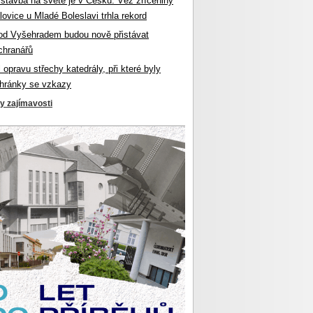
 stavba na světě je v Česku. Věž zříceniny
ovice u Mladé Boleslavi trhla rekord
od Vyšehradem budou nově přistávat
chranářů
l opravu střechy katedrály, při které byly
hránky se vzkazy
ky zajímavosti