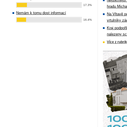
Nejšikmější
17.3%
hradu Michal
Nemám k tomu dost informací
Na Vltavě p
16.4%
vrtulníky zá
Kraj podpoři
nalezeny sc
Více z rubri