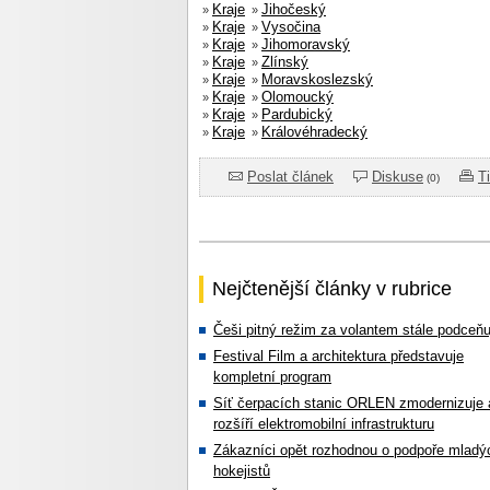
Kraje
Jihočeský
»
»
Kraje
Vysočina
»
»
Kraje
Jihomoravský
»
»
Kraje
Zlínský
»
»
Kraje
Moravskoslezský
»
»
Kraje
Olomoucký
»
»
Kraje
Pardubický
»
»
Kraje
Královéhradecký
»
»
Poslat článek
Diskuse
T
(0)
Nejčtenější články v rubrice
Češi pitný režim za volantem stále podceňu
Festival Film a architektura představuje
kompletní program
Síť čerpacích stanic ORLEN zmodernizuje 
rozšíří elektromobilní infrastrukturu
Zákazníci opět rozhodnou o podpoře mladý
hokejistů