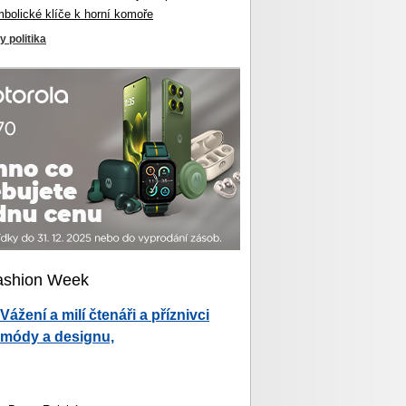
mbolické klíče k horní komoře
y politika
ashion Week
Vážení a milí čtenáři a příznivci
módy a designu,