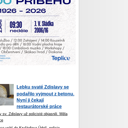
Lebku svaté Zdislavy se
podařilo vyjmout z betonu.
Nyní ji čekají
restaurátorské práce
 sv. Zdislavy už policisté objasnili. Měla
ce
se vrátí do Kryštofova Údolí, policie