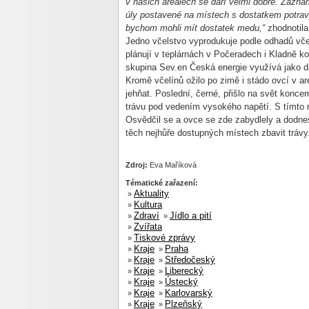
v našich areálech se daří velmi dobře. Zazn
úly postavené na místech s dostatkem potrav
bychom mohli mít dostatek medu,“
zhodnotil
Jedno včelstvo vyprodukuje podle odhadů vče
plánují v teplárnách v Počeradech i Kladně k
skupina Sev.en Česká energie využívá jako d
Kromě včelínů ožilo po zimě i stádo ovcí v a
jehňat. Poslední, černé, přišlo na svět konc
trávu pod vedením vysokého napětí. S tímto n
Osvědčil se a ovce se zde zabydlely a dodnes
těch nejhůře dostupných místech zbavit trávy
Zdroj:
Eva Maříková
Tématické zařazení:
Aktuality
»
Kultura
»
Zdraví
Jídlo a pití
»
»
Zvířata
»
Tiskové zprávy
»
Kraje
Praha
»
»
Kraje
Středočeský
»
»
Kraje
Liberecký
»
»
Kraje
Ústecký
»
»
Kraje
Karlovarský
»
»
Kraje
Plzeňský
»
»