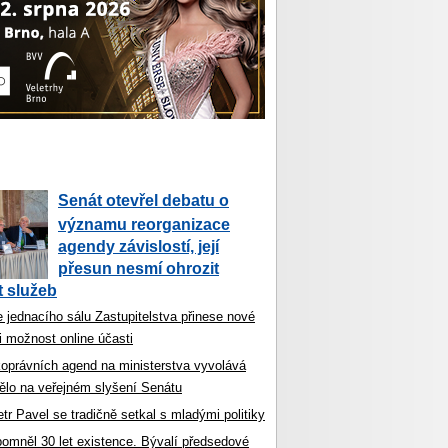
Senát otevřel debatu o
významu reorganizace
agendy závislostí, její
přesun nesmí ohrozit
 služeb
 jednacího sálu Zastupitelstva přinese nové
i možnost online účasti
koprávních agend na ministerstva vyvolává
ělo na veřejném slyšení Senátu
tr Pavel se tradičně setkal s mladými politiky
ipomněl 30 let existence. Bývalí předsedové