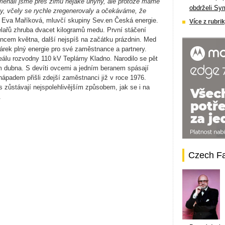
amenali jsme přes zimu nějaké úhyny, ale protože máme
obdrželi Sy
y, včely se rychle zregenerovaly a očekáváme, že
a Eva Maříková, mluvčí skupiny Sev.en Česká energie.
Více z rubrik
lařů zhruba dvacet kilogramů medu. První stáčení
oncem května, další nejspíš na začátku prázdnin. Med
árek plný energie pro své zaměstnance a partnery.
reálu rozvodny 110 kV Teplárny Kladno. Narodilo se pět
em dubna. S devíti ovcemi a jedním beranem spásají
ápadem přišli zdejší zaměstnanci již v roce 1976.
 zůstávají nejspolehlivějším způsobem, jak se i na
.
Czech F