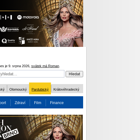
es je 9. srpna 2026,
svátek má Roman
.
ský
Olomoucký
Pardubický
Královéhradecký
port
Zdraví
Film
Finance
obnost
Více
ODM 2016