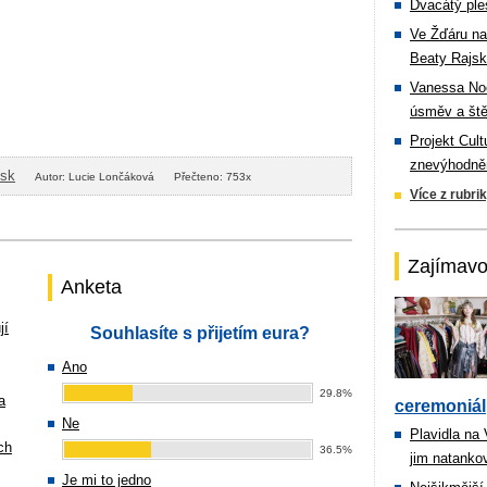
Dvacátý ple
Ve Žďáru na
Beaty Rajsk
Vanessa Noe
úsměv a ště
Projekt Cul
znevýhodněn
isk
Autor: Lucie Lončáková
Přečteno: 753x
Více z rubri
Zajímavo
Anketa
jí
Souhlasíte s přijetím eura?
Ano
29.8%
a
ceremoniál
Ne
Plavidla na
ch
36.5%
jim natanko
Je mi to jedno