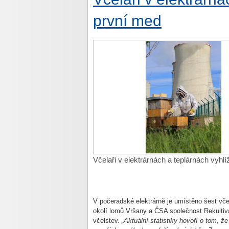
první med
Včelaři v elektrárnách a teplárnách vyhlí
V počeradské elektrárně je umístěno šest vče
okolí lomů Vršany a ČSA společnost Rekultiv
včelstev.
„Aktuální statistiky hovoří o tom, ž