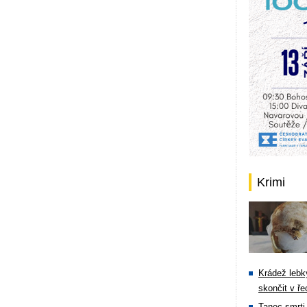
Krimi
Krádež lebky
skončit v ře
Tanec smrti 