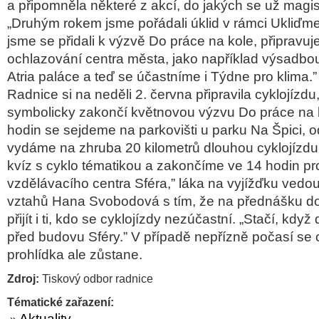
a připomněla některé z akcí, do jakých se už magist
„Druhým rokem jsme pořádali úklid v rámci Ukliďm
jsme se přidali k výzvě Do práce na kole, připravuj
ochlazování centra města, jako například výsadbou
Atria paláce a teď se účastníme i Týdne pro klima.”
Radnice si na neděli 2. června připravila cyklojízd
symbolicky zakončí květnovou výzvu Do práce na k
hodin se sejdeme na parkovišti u parku Na Špici, 
vydáme na zhruba 20 kilometrů dlouhou cyklojízdu
kvíz s cyklo tématikou a zakončíme ve 14 hodin pr
vzdělávacího centra Sféra,” láka na vyjížďku vedo
vztahů Hana Svobodová s tím, že na přednášku d
přijít i ti, kdo se cyklojízdy nezúčastní. „Stačí, kdy
před budovu Sféry.” V případě nepřízně počasí se c
prohlídka ale zůstane.
Zdroj:
Tiskový odbor radnice
Tématické zařazení:
Aktuality