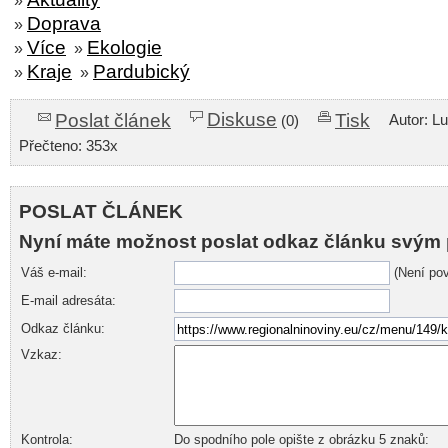
»
Doprava
»
Více
Ekologie
»
»
Kraje
Pardubický
»
»
Diskuse
Poslat článek
Tisk
Autor: L
(0)
Přečteno: 353x
POSLAT ČLÁNEK
Nyní máte možnost poslat odkaz článku svým 
Váš e-mail:
(Není pov
E-mail adresáta:
Odkaz článku:
Vzkaz:
Kontrola:
Do spodního pole opište z obrázku 5 znaků: