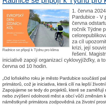
Radnice se připojí k Týdnu pro 
1. června 2024
Pardubice - V 
června odstartu
ročník Týdne p
celorepublikov
za cíl upozorni
krizi, její souv
Radnice se připojí k Týdnu pro klima
řešení. Magistr
iniciativě zapojí organizací cyklovyjížďky, a to
června od 10 hodin.
„Od loňského roku je město Pardubice součástí pak
primátorů, což je iniciativa, která cílí na lepší životn
Zapojujeme se tedy do projektů, které se zaměřují
nebo zvýšení odolnosti měst a obcí vůči změnám kli
náměstkyně primátora zodpovědná za životní prostř