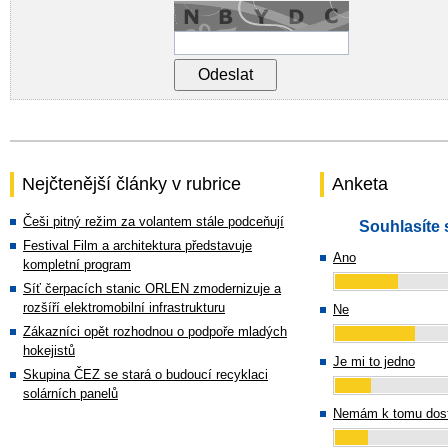
Nejčtenější články v rubrice
Anketa
Češi pitný režim za volantem stále podceňují
Souhlasíte 
Festival Film a architektura představuje
Ano
kompletní program
Síť čerpacích stanic ORLEN zmodernizuje a
rozšíří elektromobilní infrastrukturu
Ne
Zákazníci opět rozhodnou o podpoře mladých
hokejistů
Je mi to jedno
Skupina ČEZ se stará o budoucí recyklaci
solárních panelů
Nemám k tomu dost