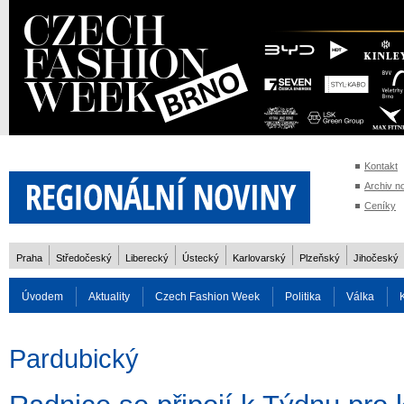
Kontakt
Archiv n
Ceníky
Praha
Středočeský
Liberecký
Ústecký
Karlovarský
Plzeňský
Jihočeský
Úvodem
Aktuality
Czech Fashion Week
Politika
Válka
Auto
Doprava
Zvířata
ZOH Soči 2014
Reality
Cestován
Pardubický
Rozhovory