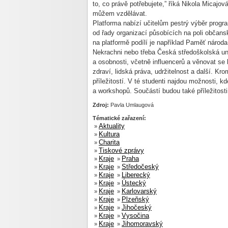
to, co právě potřebujete,” říká Nikola Micajo
můžem vzdělávat.
Platforma nabízí učitelům pestrý výběr progra
od řady organizací působících na poli občans
na platformě podílí je například Paměť národa
Nekrachni nebo třeba Česká středoškolská un
a osobnosti, včetně influencerů a věnovat se
zdraví, lidská práva, udržitelnost a další. K
příležitostí. V té studenti najdou možnosti, kd
a workshopů. Součástí budou také příležitosti 
Zdroj:
Pavla Umlaugová
Tématické zařazení:
Aktuality
»
Kultura
»
Charita
»
Tiskové zprávy
»
Kraje
Praha
»
»
Kraje
Středočeský
»
»
Kraje
Liberecký
»
»
Kraje
Ústecký
»
»
Kraje
Karlovarský
»
»
Kraje
Plzeňský
»
»
Kraje
Jihočeský
»
»
Kraje
Vysočina
»
»
Kraje
Jihomoravský
»
»