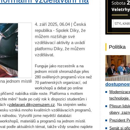
4. září 2025, 06.04 | Česká
republika - Spolek Díky, že
můžem rozšiřuje své
vzdělávací aktivity a uvádí
Politika
platformu Díky, že můžem
vzdělávat.
Funguje jako rozcestník a na
jednom místě shromažďuje přes
280 ověřených programů více než
 na jednom místě
70 partnerských organizací, od
dostupnost
workshopů a debat po online
Modernizace
, přičemž nabídka stále roste. Platforma s mottem
technologie 
hle mění“ bude po celý rok k dispozici studentům i
kách v
zdelavani.dikyzemuzem.cz
. Na stejném webu
Přesun lids
V Česku vzniká mnoho kvalitních vzdělávacích programů,
obavy, zazn
en náhodou. Vytvořili jsme největší databázi
Prezident Pe
 workshopů, materiálů a programů na jednom místě.
ovat podle aktuálních témat, takže vždy snadno najdete
Senát si př