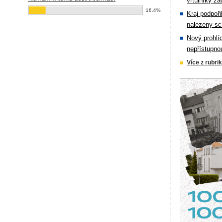
vrtulníky zá
16.4%
Kraj podpoři
nalezeny sc
Nový prohlí
nepřístupno
Více z rubri