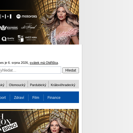
es je 6. srpna 2026,
svátek má Oldřiška
.
ský
Olomoucký
Pardubický
Královéhradecký
port
Zdraví
Film
Finance
obnost
Více
ODM 2016