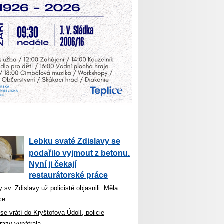
Lebku svaté Zdislavy se
podařilo vyjmout z betonu.
Nyní ji čekají
restaurátorské práce
 sv. Zdislavy už policisté objasnili. Měla
ce
se vrátí do Kryštofova Údolí, policie
razy vypátrala