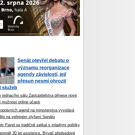
Senát otevřel debatu o
významu reorganizace
agendy závislostí, její
přesun nesmí ohrozit
 služeb
 jednacího sálu Zastupitelstva přinese nové
i možnost online účasti
koprávních agend na ministerstva vyvolává
ělo na veřejném slyšení Senátu
tr Pavel se tradičně setkal s mladými politiky
ipomněl 30 let existence. Bývalí předsedové