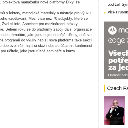
vá, projektová manažerka nové platformy Díky, že
obdrželi Sy
Více z rubrik
mů s lektory, metodické materiály a nástroje pro výuku
kého vzdělávání. Mezi více než 70 subjekty, které se
, Zvol si info, Asociace pro mezinárodní otázky,
ie. Během roku se do platformy zapojí další organizace
 budou tématům, jako jsou nejmodernější dějiny, duševní
romě programů do výuky nabízí nová platforma také sekci
e dobrovolničit, najít si stáž nebo se účastnit konferencí
pro učitele, jako jsou různé semináře a kurzy.
Czech F