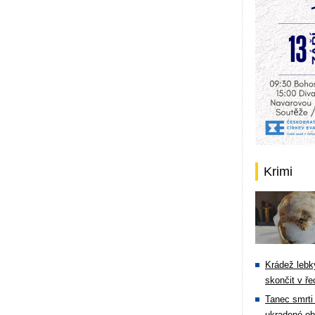
Krimi
Krádež lebky
skončit v ře
Tanec smrti 
ukradené ob