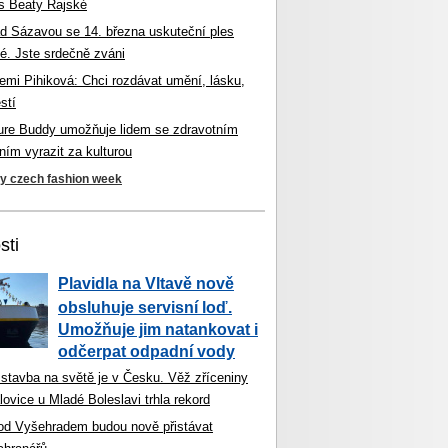
s Beaty Rajské
d Sázavou se 14. března uskuteční ples
é. Jste srdečně zváni
mi Pihiková: Chci rozdávat umění, lásku,
stí
ture Buddy umožňuje lidem se zdravotním
ím vyrazit za kulturou
ky czech fashion week
sti
Plavidla na Vltavě nově
obsluhuje servisní loď.
Umožňuje jim natankovat i
odčerpat odpadní vody
 stavba na světě je v Česku. Věž zříceniny
ovice u Mladé Boleslavi trhla rekord
od Vyšehradem budou nově přistávat