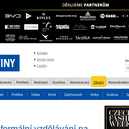
Kontakt
Archiv novin
Dn
Ceníky
lovarský
Plzeňský
Jihočeský
Vysočina
Jihomoravský
Zlínský
Moravskoslez
ek
Politika
Válka
Krimi
Zajímavosti
Volby
Kultura
S
2014
Reality
Cestování
Volby 2013
Technika
Charita
Os
formální vzdělávání na