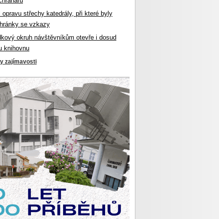
chranářů
l opravu střechy katedrály, při které byly
hránky se vzkazy
dkový okruh návštěvníkům otevře i dosud
u knihovnu
ky zajímavosti