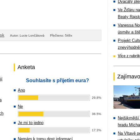
Dvacátý ple
Ve Žďáru na
Beaty Rajsk
Vanessa Noe
úsměv a ště
isk
Autor: Lucie Lončáková
Přečteno: 546x
Projekt Cul
znevýhodněn
Více z rubri
Anketa
Zajímavo
jí
Souhlasíte s přijetím eura?
Ano
29.8%
a
Ne
ch
36.5%
Nejšikmější
Je mi to jedno
hradu Michal
17.3%
Na Vltavě p
Nemám k tomu dost informací