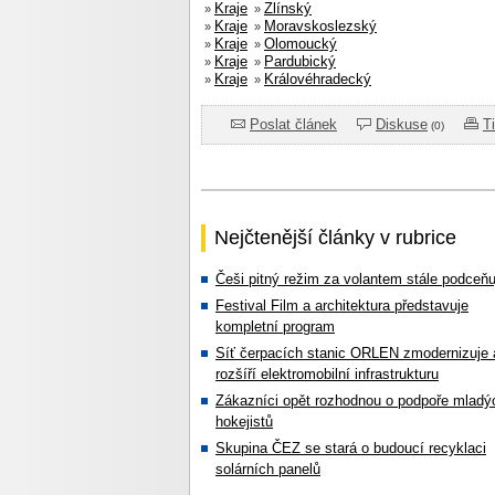
Kraje
Zlínský
»
»
Kraje
Moravskoslezský
»
»
Kraje
Olomoucký
»
»
Kraje
Pardubický
»
»
Kraje
Královéhradecký
»
»
Poslat článek
Diskuse
T
(0)
Nejčtenější články v rubrice
Češi pitný režim za volantem stále podceňu
Festival Film a architektura představuje
kompletní program
Síť čerpacích stanic ORLEN zmodernizuje 
rozšíří elektromobilní infrastrukturu
Zákazníci opět rozhodnou o podpoře mladý
hokejistů
Skupina ČEZ se stará o budoucí recyklaci
solárních panelů