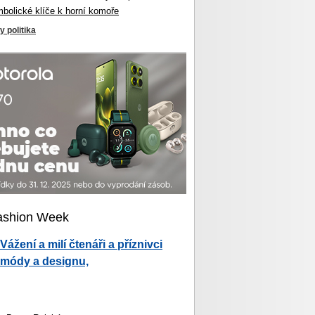
mbolické klíče k horní komoře
y politika
ashion Week
Vážení a milí čtenáři a příznivci
módy a designu,