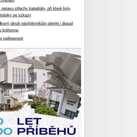
chranářů
l opravu střechy katedrály, při které byly
hránky se vzkazy
dkový okruh návštěvníkům otevře i dosud
u knihovnu
ky zajímavosti