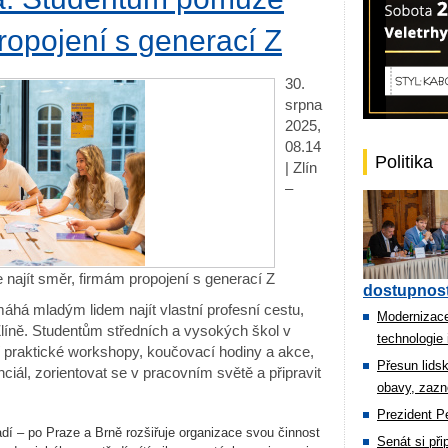
propojení s generací Z
30.
srpna
2025,
08.14
Politika
| Zlín
–
najít směr, firmám propojení s generací Z
dostupnost
há mladým lidem najít vlastní profesní cestu,
Modernizace
líně. Studentům středních a vysokých škol v
technologie 
ní praktické workshopy, koučovací hodiny a akce,
Přesun lids
ciál, zorientovat se v pracovním světě a připravit
obavy, zazn
Prezident Pe
ad
í
– po Praze a Brn
ě rozšiřuje organizace svou činnost
Senát si př