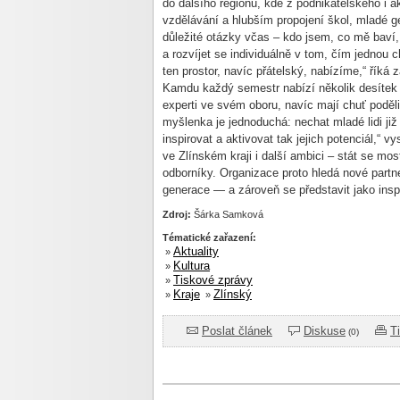
do dalš
ího regionu, kde z podnikatelského i 
vzd
ěl
ávání a hlub
š
ím propojení
škol, mlad
é g
d
ůležit
é otázky v
čas
– kdo jsem, co m
ě bav
í
a rozv
íjet se individuáln
ě v tom, č
ím jednou c
ten prostor, navíc p
ř
átelský, nabízíme,“
ř
íká 
Kamdu
ka
žd
ý semestr nabízí n
ěkolik des
ítek
experti ve svém oboru, navíc mají chu
ť poděli
myšlenka je jednoduch
á: nechat mladé lidi ji
ž
inspirovat a aktivovat tak jejich potenci
ál,“ vy
ve Zlínském kraji i dal
š
í ambici
– st
át se mos
odborn
íky. Organizace proto hledá nové partne
generace
— a z
árove
ň se představit jako insp
Zdroj:
Šárka Samková
Tématické zařazení:
Aktuality
»
Kultura
»
Tiskové zprávy
»
Kraje
Zlínský
»
»
Poslat článek
Diskuse
T
(0)