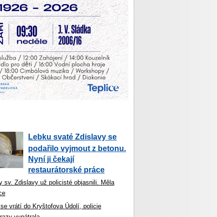
Lebku svaté Zdislavy se
podařilo vyjmout z betonu.
Nyní ji čekají
restaurátorské práce
 sv. Zdislavy už policisté objasnili. Měla
ce
se vrátí do Kryštofova Údolí, policie
razy vypátrala