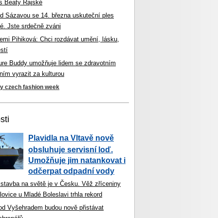
s Beaty Rajské
d Sázavou se 14. března uskuteční ples
é. Jste srdečně zváni
mi Pihiková: Chci rozdávat umění, lásku,
stí
ture Buddy umožňuje lidem se zdravotním
ím vyrazit za kulturou
ky czech fashion week
sti
Plavidla na Vltavě nově
obsluhuje servisní loď.
Umožňuje jim natankovat i
odčerpat odpadní vody
 stavba na světě je v Česku. Věž zříceniny
ovice u Mladé Boleslavi trhla rekord
od Vyšehradem budou nově přistávat