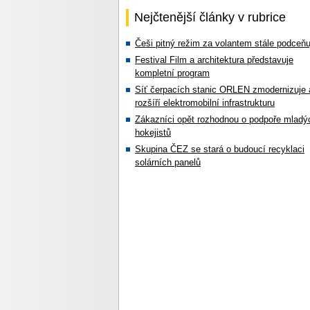
Nejčtenější články v rubrice
Češi pitný režim za volantem stále podceňu
Festival Film a architektura představuje
kompletní program
Síť čerpacích stanic ORLEN zmodernizuje 
rozšíří elektromobilní infrastrukturu
Zákazníci opět rozhodnou o podpoře mladý
hokejistů
Skupina ČEZ se stará o budoucí recyklaci
solárních panelů