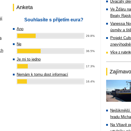
Dvacátý ple
Anketa
Ve Žďáru na
Beaty Rajsk
jí
Souhlasíte s přijetím eura?
Vanessa Noe
Ano
úsměv a ště
29.8%
a
Projekt Cul
Ne
znevýhodněn
ch
36.5%
Více z rubri
Je mi to jedno
17.3%
Zajímavo
Nemám k tomu dost informací
16.4%
Nejšikmější
hradu Michal
Na Vltavě p