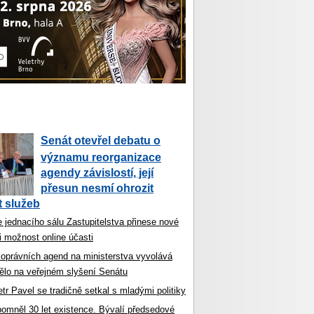
Senát otevřel debatu o
významu reorganizace
agendy závislostí, její
přesun nesmí ohrozit
 služeb
 jednacího sálu Zastupitelstva přinese nové
i možnost online účasti
koprávních agend na ministerstva vyvolává
ělo na veřejném slyšení Senátu
tr Pavel se tradičně setkal s mladými politiky
ipomněl 30 let existence. Bývalí předsedové