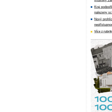
vrtulníky zá
Kraj podpoři
nalezeny sc
Nový prohlí
nepřístupno
Více z rubri