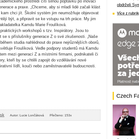
akademického prost
řed
í cítí silnou poptávku po inovaci
obdrželi Sy
enerace a praxe.
„Chceme, aby si mlad
í lidé za
čali kl
ást
, kam chci jít.
Školn
í systém jim neumo
žňuje objevovat
Více z rubrik
ht
ěj
í být, a p
řipravit se ke vstupu na trh pr
áce. My jim
zakladatelka
Kamdu
Marie
Froulíková
.
 praktických workshop
ů s tzv. Inspir
átory. Jsou to
t se s př
íslu
šn
íky generace Z o své zku
šenosti.
„Na
še
 během studia nahl
édnout do praxe nejr
ůznějš
ích obor
ů,
sv
ětluje
Froul
íková
. Vedle podpory student
ů m
á
Kamdu
tem mezi generací Z a místními firmami, podnikateli
či
ry, kte
ř
í by se cht
ěli zapojit do vzděl
ávání nové
irativn
í líd
ři, kouči nebo zaměstnavatel
é budoucnosti.
Czech F
isk
Autor: Lucie Lončáková
Přečteno: 153x