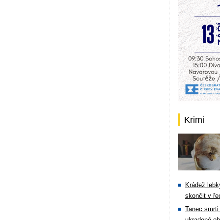
Krimi
Krádež lebky
skončit v ře
Tanec smrti 
ukradené ob