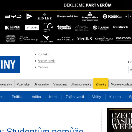
Kontakt
Archiv novin
Dn
Ceníky
lovarský
Plzeňský
Jihočeský
Vysočina
Jihomoravský
Zlínský
Moravskoslez
ek
Politika
Válka
Krimi
Zajímavosti
Volby
Kultura
S
2014
Reality
Cestování
Volby 2013
Technika
Charita
Os
na: Studentům pomůže