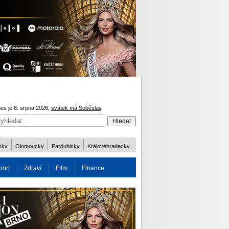
es je 8. srpna 2026,
svátek má Soběslav
.
ský
Olomoucký
Pardubický
Královéhradecký
port
Zdraví
Film
Finance
obnost
Více
ODM 2016