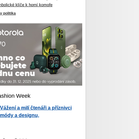
mbolické klíče k horní komoře
y politika
ashion Week
Vážení a milí čtenáři a příznivci
módy a designu,