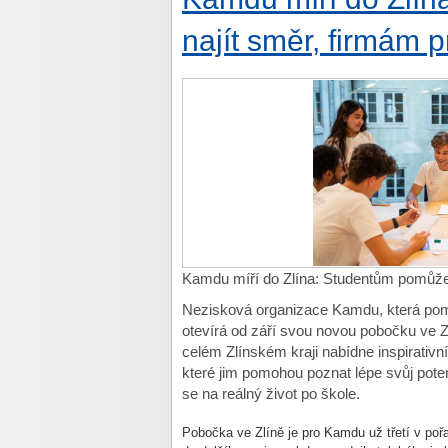
najít směr, firmám 
Kamdu míří do Zlína: Studentům pomůže 
Nezisková organizace Kamdu, která pomá
otevírá od září svou novou pobočku ve Z
celém Zlínském kraji nabídne inspirativ
které jim pomohou poznat lépe svůj poten
se na reálný život po škole.
Pobo
čka ve Zl
ín
ě je pro
Kamdu
už třet
í v po
ř